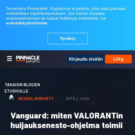
Kirjaudu sisään
Liity
TAKAISIN BLOGIEN
ETUSIVULLE
MICHAEL MORIARTY
SYYS 2, 2020
Vanguard: miten VALORANTin
huijauksenesto-ohjelma toimii