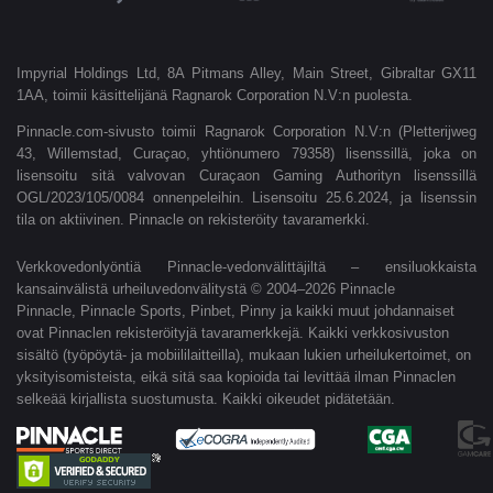
Impyrial Holdings Ltd, 8A Pitmans Alley, Main Street, Gibraltar GX11
1AA, toimii käsittelijänä Ragnarok Corporation N.V:n puolesta.
Pinnacle.com-sivusto toimii Ragnarok Corporation N.V:n (Pletterijweg
43, Willemstad, Curaçao, yhtiönumero 79358) lisenssillä, joka on
lisensoitu sitä valvovan Curaçaon Gaming Authorityn lisenssillä
OGL/2023/105/0084 onnenpeleihin. Lisensoitu 25.6.2024, ja lisenssin
tila on aktiivinen. Pinnacle on rekisteröity tavaramerkki.
Verkkovedonlyöntiä Pinnacle-vedonvälittäjiltä – ensiluokkaista
kansainvälistä urheiluvedonvälitystä © 2004–2026 Pinnacle
Pinnacle, Pinnacle Sports, Pinbet, Pinny ja kaikki muut johdannaiset
ovat Pinnaclen rekisteröityjä tavaramerkkejä. Kaikki verkkosivuston
sisältö (työpöytä- ja mobiililaitteilla), mukaan lukien urheilukertoimet, on
yksityisomisteista, eikä sitä saa kopioida tai levittää ilman Pinnaclen
selkeää kirjallista suostumusta. Kaikki oikeudet pidätetään.