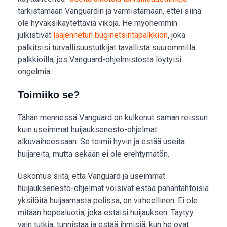
tarkistamaan Vanguardin ja varmistamaan, ettei siinä
ole hyväksikäytettäviä vikoja. He myöhemmin
julkistivat
laajennetun buginetsintäpalkkion
, joka
palkitsisi turvallisuustutkijat tavallista suuremmilla
palkkioilla, jos Vanguard-ohjelmistosta löytyisi
ongelmia.
Toimiiko se?
Tähän mennessä Vanguard on kulkenut saman reissun
kuin useimmat huijauksenesto-ohjelmat
alkuvaiheessaan. Se toimii hyvin ja estää useita
huijareita, mutta sekään ei ole erehtymätön.
Uskomus siitä, että Vanguard ja useimmat
huijauksenesto-ohjelmat voisivat estää pahantahtoisia
yksilöitä huijaamasta pelissä, on virheellinen. Ei ole
mitään hopealuotia, joka estäisi huijauksen. Täytyy
vain tutkia, tunnistaa ja estää ihmisiä, kun he ovat