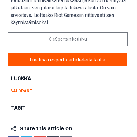
todistanut toimivansa tehokkaasti ja kun sen kehitystä
jatketaan, sen pitäisi tarjota tukeva alusta. On vain
arvioitava, luottaako Riot Gamesiin riittävästi sen
käynnistämiseksi.
eSportsin kotisivu
Lue lisää esports-artikkeleita täältä
LUOKKA
VALORANT
TAGIT
Share this article on