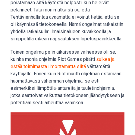
poistamaan sitä käytöstä helposti, kun he eivät
pelanneet. Tätä monimutkaisti se, että
Tehtävienhallintaa avaamatta ei voinut tietää, että se
oli käynnissä tietokoneella. Nämä ongelmat ratkaistiin
yhdellä ratkaisulla: ilmaisinalueen kuvakkeella ja
simppelillä oikean napsautuksen lopetuspainikkeella.
Toinen ongelma pelin aikaisessa vaiheessa oli se,
kuinka monia ohjelmia Riot Games päätti
sulkea ja
estää toimimasta ilmoittamatta siitä
välttämättä
käyttäjälle. Ennen kuin Riot muutti ohjelman estämään
huomattavasti vähemmän ohjelmia, se esti
esimerkiksi lämpötila-antureita ja tuuletinohjaimia,
jotka saattoivat vaikuttaa tietokoneen jäähdytykseen ja
potentiaalisesti aiheuttaa vahinkoa.