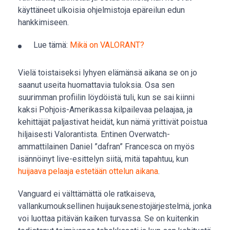
käyttäneet ulkoisia ohjelmistoja epäreilun edun
hankkimiseen.
Lue tämä:
Mikä on VALORANT?
Vielä toistaiseksi lyhyen elämänsä aikana se on jo
saanut useita huomattavia tuloksia. Osa sen
suurimman profiilin löydöistä tuli, kun se sai kiinni
kaksi Pohjois-Amerikassa kilpailevaa pelaajaa, ja
kehittäjät paljastivat heidät, kun nämä yrittivät poistua
hiljaisesti Valorantista. Entinen Overwatch-
ammattilainen Daniel ”dafran” Francesca on myös
isännöinyt live-esittelyn siitä, mitä tapahtuu, kun
huijaava pelaaja estetään ottelun aikana
.
Vanguard ei välttämättä ole ratkaiseva,
vallankumouksellinen huijauksenestojärjestelmä, jonka
voi luottaa pitävän kaiken turvassa. Se on kuitenkin