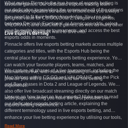
What makes Pinnacle the true home of esports betting is
favourite games. Our dedicated esports trading team
our dedication to providing the community all of the options
continuously updates our odds to ensure that you always
they need to fit their betting knowledge. You can pick
get great value for CS:GO, Dota 2, League of Legends,
between Decimal, Fractional, or Americans odds, select
VALORANT, and StarCraft 2 games, as well as many other
your favourite teams or tournaments, and access the best
esports titles you might want to dive into.
Live Esports Betting
esports odds in moments.
Pinnacle offers live esports betting markets across multiple
categories and titles, with the Esports Hub being the
central place for your live esports betting experience. You
can watch your favourite players, teams, matches, and
We capture all phases of a live tournament, including the
tournaments live, with markets updating in real-time to
Map Vetoes within CS:GO and VALORANT, and the Pick
provide you with a consistent and fair live betting
and Ban phases in Dota 2 and League of Legends. We
experience.
also offer live broadcast streaming directly on our match
Unsure on how to bet on live esports? Make sure to read
odds page, ensuring you have the best possible live
our dedicated esports betting article, explaining the
esports betting experience.
different terminology used in live esports betting, and
enhance your live betting experience by utilising our tools,
such as integrated live broadcasts, match and round
Read More