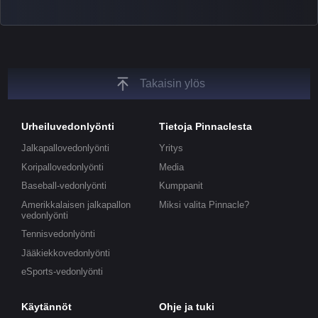
tickers, and our dedicated esports blog, which offers
unique insights on the latest esports events.
Takaisin ylös
Urheiluvedonlyönti
Tietoja Pinnaclesta
Jalkapallovedonlyönti
Yritys
Koripallovedonlyönti
Media
Baseball-vedonlyönti
Kumppanit
Amerikkalaisen jalkapallon
Miksi valita Pinnacle?
vedonlyönti
Tennisvedonlyönti
Jääkiekkovedonlyönti
eSports-vedonlyönti
Käytännöt
Ohje ja tuki