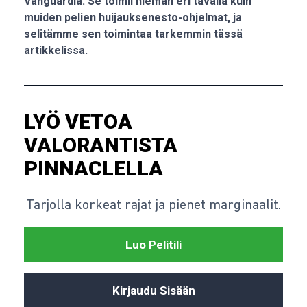
Vanguardia. Se toimii hieman eri tavalla kuin
muiden pelien huijauksenesto-ohjelmat, ja
selitämme sen toimintaa tarkemmin tässä
artikkelissa.
LYÖ VETOA
VALORANTISTA
PINNACLELLA
Tarjolla korkeat rajat ja pienet marginaalit.
Luo Pelitili
Kirjaudu Sisään