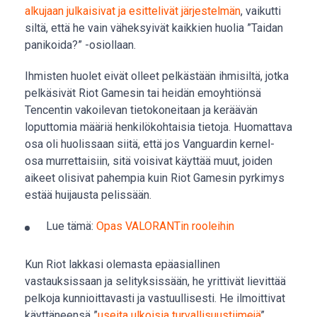
alkujaan julkaisivat ja esittelivät järjestelmän
, vaikutti
siltä, että he vain väheksyivät kaikkien huolia ”Taidan
panikoida?” -osiollaan.
Ihmisten huolet eivät olleet pelkästään ihmisiltä, jotka
pelkäsivät Riot Gamesin tai heidän emoyhtiönsä
Tencentin vakoilevan tietokoneitaan ja keräävän
loputtomia määriä henkilökohtaisia tietoja. Huomattava
osa oli huolissaan siitä, että jos Vanguardin kernel-
osa murrettaisiin, sitä voisivat käyttää muut, joiden
aikeet olisivat pahempia kuin Riot Gamesin pyrkimys
estää huijausta pelissään.
Lue tämä:
Opas VALORANTin rooleihin
Kun Riot lakkasi olemasta epäasiallinen
vastauksissaan ja selityksissään, he yrittivät lievittää
pelkoja kunnioittavasti ja vastuullisesti. He ilmoittivat
käyttäneensä ”
useita ulkoisia turvallisuustiimejä
”