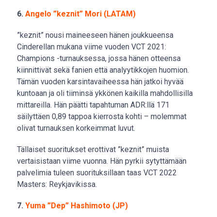
6.
Angelo ”keznit” Mori (LATAM)
”keznit” nousi maineeseen hänen joukkueensa
Cinderellan mukana viime vuoden VCT 2021:
Champions -turnauksessa, jossa hänen otteensa
kiinnittivät sekä fanien että analyytikkojen huomion.
Tämän vuoden karsintavaiheessa hän jatkoi hyvää
kuntoaan ja oli tiiminsä ykkönen kaikilla mahdollisilla
mittareilla. Hän päätti tapahtuman ADR:llä 171
säilyttäen 0,89 tappoa kierrosta kohti – molemmat
olivat turnauksen korkeimmat luvut.
Tällaiset suoritukset erottivat ”keznit” muista
vertaisistaan viime vuonna. Hän pyrkii sytyttämään
palvelimia tuleen suorituksillaan taas VCT 2022
Masters: Reykjavikissa.
7.
Yuma ”Dep” Hashimoto (JP)