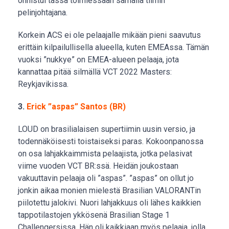
onnistui tässä toimiessaan samalla tiimin
pelinjohtajana.
Korkein ACS ei ole pelaajalle mikään pieni saavutus
erittäin kilpailullisella alueella, kuten EMEAssa. Tämän
vuoksi ”nukkye” on EMEA-alueen pelaaja, jota
kannattaa pitää silmällä VCT 2022 Masters:
Reykjavikissa.
3.
Erick ”aspas” Santos (BR)
LOUD on brasilialaisen supertiimin uusin versio, ja
todennäköisesti toistaiseksi paras. Kokoonpanossa
on osa lahjakkaimmista pelaajista, jotka pelasivat
viime vuoden VCT BR:ssä. Heidän joukostaan
vakuuttavin pelaaja oli ”aspas”. ”aspas” on ollut jo
jonkin aikaa monien mielestä Brasilian VALORANTin
piilotettu jalokivi. Nuori lahjakkuus oli lähes kaikkien
tappotilastojen ykkösenä Brasilian Stage 1
Challengersissa. Hän oli kaikkiaan myös pelaaja, jolla