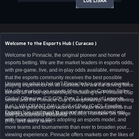
LUE LISÄÄ
Welcome to the Esports Hub ( Curacao )
Welcome to Pinnacle, the original pioneer and home of
esports betting. We are the market leaders in esports odds,
with pre-game, live, and in-play odds available, ensuring
that the esports community receives the best possible
Unsure on what to bet on? Pinnacle has got you covered.
playing experience on all markets. We are the driving force
We offer markets on esports titles such as Counter-Strike:
behind all of our sponsorships, including the Pinnacle Cup
Global Offensive (CS:GO), Dota 2, League of Legends
series and the Pinnacle Cup Championship, whilst offering
(LoL), VALORANT (VAL), Call of Duty (CoD), Freefire,
the same great esports odds on all major tournaments that
Esports has continued to expand at an exceptional rate,
Mobile Legends: Bang Bang (MLBB), Rainbow Six Siege
take place around the world.
with more gaming titles adopting an esports model, and
(R6), and many more.
more teams and tournaments than ever to broaden your
viewing experience. Pinnacle offers markets on the likes of