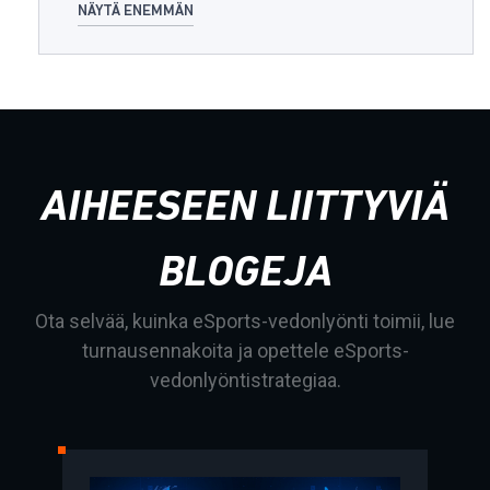
NÄYTÄ ENEMMÄN
AIHEESEEN LIITTYVIÄ
BLOGEJA
Ota selvää, kuinka eSports-vedonlyönti toimii, lue
turnausennakoita ja opettele eSports-
vedonlyöntistrategiaa.