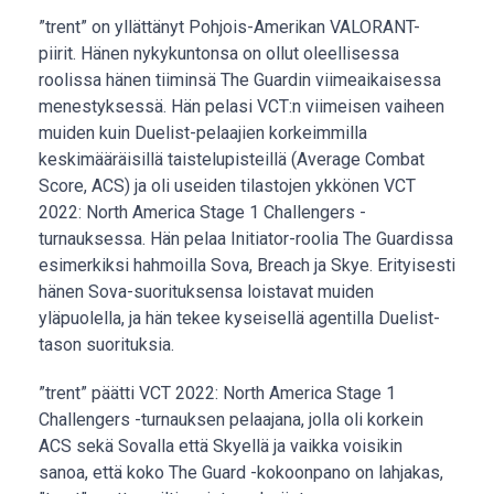
”trent” on yllättänyt Pohjois-Amerikan VALORANT-
piirit. Hänen nykykuntonsa on ollut oleellisessa
roolissa hänen tiiminsä The Guardin viimeaikaisessa
menestyksessä. Hän pelasi VCT:n viimeisen vaiheen
muiden kuin Duelist-pelaajien korkeimmilla
keskimääräisillä taistelupisteillä (Average Combat
Score, ACS) ja oli useiden tilastojen ykkönen VCT
2022: North America Stage 1 Challengers -
turnauksessa. Hän pelaa Initiator-roolia The Guardissa
esimerkiksi hahmoilla Sova, Breach ja Skye. Erityisesti
hänen Sova-suorituksensa loistavat muiden
yläpuolella, ja hän tekee kyseisellä agentilla Duelist-
tason suorituksia.
”trent” päätti VCT 2022: North America Stage 1
Challengers -turnauksen pelaajana, jolla oli korkein
ACS sekä Sovalla että Skyellä ja vaikka voisikin
sanoa, että koko The Guard -kokoonpano on lahjakas,