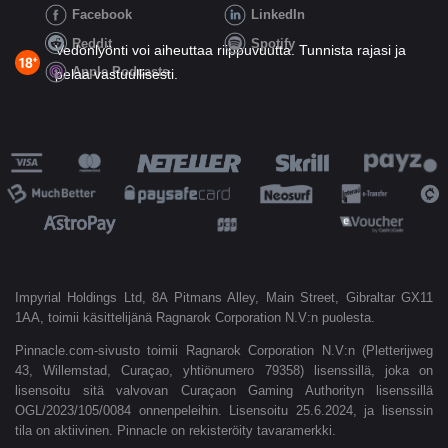
Facebook
LinkedIn
Reddit
Spotify
Vedonlyönti voi aiheuttaa riippuvuutta. Tunnista rajasi ja
Apple Podcasts
pelaa vastuullisesti.
Impyrial Holdings Ltd, 8A Pitmans Alley, Main Street, Gibraltar GX11
1AA, toimii käsittelijänä Ragnarok Corporation N.V:n puolesta.
Pinnacle.com-sivusto toimii Ragnarok Corporation N.V:n (Pletterijweg
43, Willemstad, Curaçao, yhtiönumero 79358) lisenssillä, joka on
lisensoitu sitä valvovan Curaçaon Gaming Authorityn lisenssillä
OGL/2023/105/0084 onnenpeleihin. Lisensoitu 25.6.2024, ja lisenssin
tila on aktiivinen. Pinnacle on rekisteröity tavaramerkki.