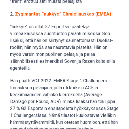
”trent” erottuu silti muista pelaajista.
2.
Zygimantas ”nukkye” Chmieliauskas (EMEA)
”nukkye” on ollut G2 Esportsin päätekijä
viimeaikaisessa suoritusten parantumisessa. Sen
lisäksi, että hän on siirtynyt saumattomasti Duelist-
rooliin, hän myös saa naurettavia pisteitä. Hän on
myös varsin monipuolinen pelaaja, ja pelaa
säännöllisesti esimerkiksi Sovan ja Razen kaltaisilla
agenteilla.
Hän päätti VCT 2022: EMEA Stage 1 Challengers -
turnauksen pelaajana, jolla oli korkein ACS ja
keskimääräinen vahinko kierroksella (Average
Damage per Round, ADR), minkä lisäksi hän teki jopa
27 % G2 Esportsin ensitapoista hyökkäyksessä Stage
1 Challengersissa. Nämä tilastot kuulostavat vieläkin
hämmästyttävämmiltä, kun otetaan huomioon, että hän