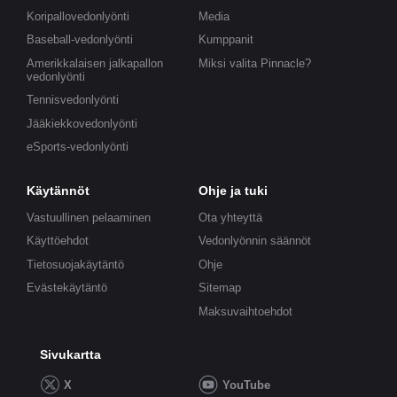
Koripallovedonlyönti
Media
Baseball-vedonlyönti
Kumppanit
Amerikkalaisen jalkapallon
Miksi valita Pinnacle?
vedonlyönti
Tennisvedonlyönti
Jääkiekkovedonlyönti
eSports-vedonlyönti
Käytännöt
Ohje ja tuki
Vastuullinen pelaaminen
Ota yhteyttä
Käyttöehdot
Vedonlyönnin säännöt
Tietosuojakäytäntö
Ohje
Evästekäytäntö
Sitemap
Maksuvaihtoehdot
Sivukartta
X
YouTube