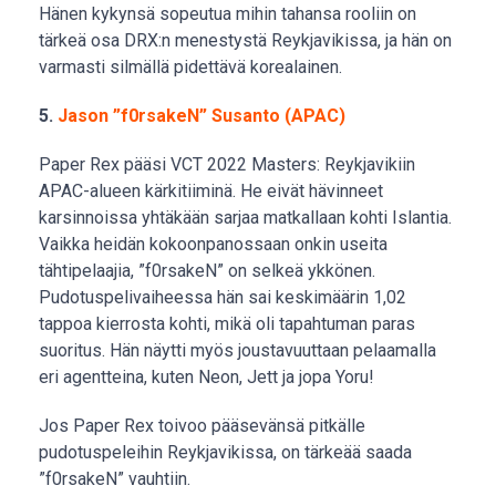
Hänen kykynsä sopeutua mihin tahansa rooliin on
tärkeä osa DRX:n menestystä Reykjavikissa, ja hän on
varmasti silmällä pidettävä korealainen.
5.
Jason ”f0rsakeN” Susanto (APAC)
Paper Rex pääsi VCT 2022 Masters: Reykjavikiin
APAC-alueen kärkitiiminä. He eivät hävinneet
karsinnoissa yhtäkään sarjaa matkallaan kohti Islantia.
Vaikka heidän kokoonpanossaan onkin useita
tähtipelaajia, ”f0rsakeN” on selkeä ykkönen.
Pudotuspelivaiheessa hän sai keskimäärin 1,02
tappoa kierrosta kohti, mikä oli tapahtuman paras
suoritus. Hän näytti myös joustavuuttaan pelaamalla
eri agentteina, kuten Neon, Jett ja jopa Yoru!
Jos Paper Rex toivoo pääsevänsä pitkälle
pudotuspeleihin Reykjavikissa, on tärkeää saada
”f0rsakeN” vauhtiin.