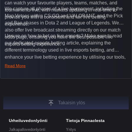
can watch your favourite players, teams, matches, and
We capture all phases of a live tournament, including the
tournaments live, with markets updating in real-time to
Map Vetoes within CS:GO and VALORANT, and the Pick
provide you with a consistent and fair live betting
and Ban phases in Dota 2 and League of Legends. We
experience.
also offer live broadcast streaming directly on our match
Unsure on how to bet on live esports? Make sure to read
odds page, ensuring you have the best possible live
our dedicated esports betting article, explaining the
esports betting experience.
different terminology used in live esports betting, and
enhance your live betting experience by utilising our tools,
such as integrated live broadcasts, match and round
Read More
tickers, and our dedicated esports blog, which offers
unique insights on the latest esports events.
Takaisin ylös
Urheiluvedonlyönti
Tietoja Pinnaclesta
Jalkapallovedonlyönti
Yritys