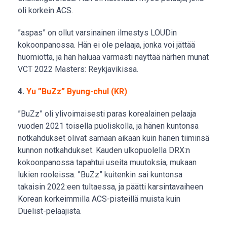
oli korkein ACS.
”aspas” on ollut varsinainen ilmestys LOUDin
kokoonpanossa. Hän ei ole pelaaja, jonka voi jättää
huomiotta, ja hän haluaa varmasti näyttää närhen munat
VCT 2022 Masters: Reykjavikissa.
4.
Yu ”BuZz” Byung-chul (KR)
”BuZz” oli ylivoimaisesti paras korealainen pelaaja
vuoden 2021 toisella puoliskolla, ja hänen kuntonsa
notkahdukset olivat samaan aikaan kuin hänen tiiminsä
kunnon notkahdukset. Kauden ulkopuolella DRX:n
kokoonpanossa tapahtui useita muutoksia, mukaan
lukien rooleissa. ”BuZz” kuitenkin sai kuntonsa
takaisin 2022:een tultaessa, ja päätti karsintavaiheen
Korean korkeimmilla ACS-pisteillä muista kuin
Duelist-pelaajista.