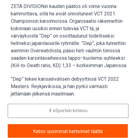
ZETA DIVISIONin kauden päätös oli viime vuonna
kammottava, sillä he eivät onnistuneet VCT 2021:
Championsin karsinnoissa. Organisaatio rakennettiin
kokonaan uusiksi ennen tulevaa VCT:tä, ja
värväyksistä ”Dep” on osoittautunut todelliseksi
helmeksi japanilaiselle ryhmälle. ”Dep”, joka tunnettiin
aiemmin Overwatchista, pääsi heti vauhtiin tiimissä
saaden karsintavaiheessa tappo–kuolema-suhteeksi
(Kill-to-Death ratio, KD) 1,33 – korkeimman Japanissa.
”Dep” tekee kansainvälisen debyyttinsä VCT 2022
Masters: Reykjavikissa, ja hän pyrkii varmasti
jättämään jälkensä maailmaan.
eSportsin kotisivu
Katso uusimmat kertoimet täältä