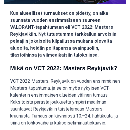
Kun alueelliset turnaukset on pidetty, on aika
suunnata vuoden ensimmäiseen suureen
VALORANT-tapahtumaan eli VCT 2022: Masters
Reykjavikiin. Nyt tutustumme tarkkailun arvoisiin
pelaajiin jokaiselta kilpailussa mukana olevalta
alueelta, heidän pelitapansa avainpuoliin,
tilastoihinsa ja viimeaikaisiin tuloksiinsa.
Mikä on VCT 2022: Masters Reykjavik?
VCT 2022 Masters: Reykjavik on vuoden ensimmäinen
Masters-tapahtuma, ja se on myös nykyisen VCT-
kalenterin ensimmäinen alueiden välinen turnaus.
Kaksitoista parasta joukkuetta ympäri maailman
suuntaavat Reykjavikiin taistelemaan Masters-
kruunusta. Turnaus on käynnissä 10.–24. huhtikuuta, ja
siinä on lohkovaihe ja kaksoiseliminaatiokaavio.