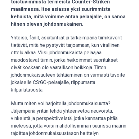
toistuvimmista termeistä Counter-Striken
maailmassa. Itse asiassa yksi suurimmista
kehuista, mitä voimme antaa pelaajalle, on sanoa
hänen olevan johdonmukainen.
Yhteisö, fanit, asiatuntijat ja tärkeimpänä tiimikaverit
tietävät, mitä he pystyvät tarjoamaan, kun virallinen
ottelu alkaa. Viisi johdonmukaista pelaajaa
muodostavat tiimin, jonka heikoimmat suoritukset
eivät koskaan ole vaarallisen heikkoja. Täten
johdonmukaisuuteen tähtääminen on varmasti tavoite
jokaiselle CS:GO-pelaajalle, riippumatta
kilpailutasosta.
Mutta miten voi harjoitella johdonmukaisuutta?
Jäljempänä yritän tehdä yhteenvetoa neuvoista,
vinkeistä ja perspektiiveistä, jotka kannattaa pitää
mielessä, jotta voisi mahdollisimman suurissa määrin
rajoittaa johdonmukaisuustason heittelyn