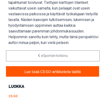
tapahtumat toistuvat. Tiettyjen karttojen tilanteet
vaikuttavat usein samalta, kun pelaajat ovat usein
vastaavissa paikoissa ja käyttävät työkalujaan tietyillä
tavalla. Näiden kaavojen tulkitsemisen, lukemisen ja
hyödyntämisen oppiminen auttaa kaikkia
saavuttamaan paremman johdonmukaisuuden.
Helpommin sanottu kuin tehty, mutta tämä perspektiivi
auttoi minua paljon, kun vielä pelasin.
eSportsin kotisivu
Lue lisää CS:GO-artikkeleita täältä
LUOKKA
CS:GO