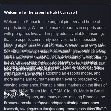
Welcome to the Esports Hub ( Curacao )
Welcome to Pinnacle, the original pioneer and home of
esports betting. We are the market leaders in esports odds,
with pre-game, live, and in-play odds available, ensuring
that the esports community receives the best possible
Unsure on what to bet on? Pinnacle has got you covered.
playing experience on all markets. We are the driving force
We offer markets on esports titles such as Counter-Strike:
behind all of our sponsorships, including the Pinnacle Cup
Global Offensive (CS:GO), Dota 2, League of Legends
series and the Pinnacle Cup Championship, whilst offering
(LoL), VALORANT (VAL), Call of Duty (CoD), Freefire,
the same great esports odds on all major tournaments that
Esports has continued to expand at an exceptional rate,
Mobile Legends: Bang Bang (MLBB), Rainbow Six Siege
take place around the world.
with more gaming titles adopting an esports model, and
(R6), and many more.
more teams and tournaments than ever to broaden your
viewing experience. Pinnacle offers markets on the likes of
Astralis, NAVI, Team Liquid, TSM, Cloud9, Made in Brazil
Esports Odds
(MiBR), G2 Esports, and many more, making Pinnacle the
number one choice for your esports betting experience.
Pinnacle provides esports odds for all major and minor
Know that we cover all major tournaments, such as CS:GO
markets, ranging from the most popular esports titles like