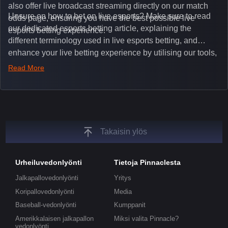
also offer live broadcast streaming directly on our match
Unsure on how to bet on live esports? Make sure to read
odds page, ensuring you have the best possible live
our dedicated esports betting article, explaining the
esports betting experience.
different terminology used in live esports betting, and
enhance your live betting experience by utilising our tools,
such as integrated live broadcasts, match and round
Read More
tickers, and our dedicated esports blog, which offers
unique insights on the latest esports events.
Takaisin ylös
Urheiluvedonlyönti
Tietoja Pinnaclesta
Jalkapallovedonlyönti
Yritys
Koripallovedonlyönti
Media
Baseball-vedonlyönti
Kumppanit
Amerikkalaisen jalkapallon
Miksi valita Pinnacle?
vedonlyönti