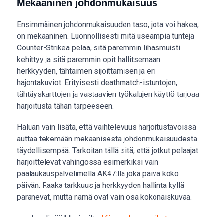
Mekaaninen johdonmukaisuus
Ensimmäinen johdonmukaisuuden taso, jota voi hakea,
on mekaaninen. Luonnollisesti mitä useampia tunteja
Counter-Strikea pelaa, sitä paremmin lihasmuisti
kehittyy ja sitä paremmin opit hallitsemaan
herkkyyden, tähtäimen sijoittamisen ja eri
hajontakuviot. Erityisesti deathmatch-istuntojen,
tähtäyskarttojen ja vastaavien työkalujen käyttö tarjoaa
harjoitusta tähän tarpeeseen.
Haluan vain lisätä, että vaihtelevuus harjoitustavoissa
auttaa tekemään mekaanisesta johdonmukaisuudesta
täydellisempää. Tarkoitan tällä sitä, että jotkut pelaajat
harjoittelevat vahingossa esimerkiksi vain
päälaukauspalvelimella AK47:llä joka päivä koko
päivän. Raaka tarkkuus ja herkkyyden hallinta kyllä
paranevat, mutta nämä ovat vain osa kokonaiskuvaa.