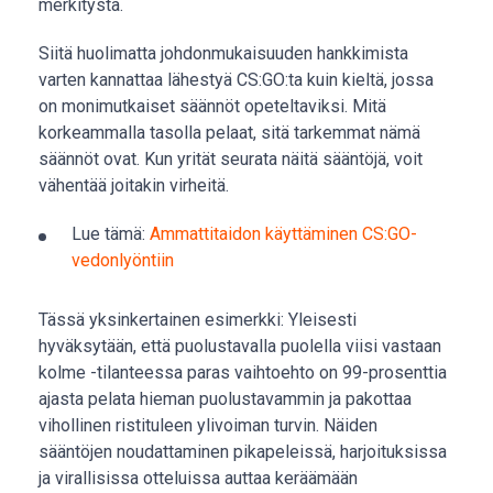
merkitystä.
Siitä huolimatta johdonmukaisuuden hankkimista
varten kannattaa lähestyä CS:GO:ta kuin kieltä, jossa
on monimutkaiset säännöt opeteltaviksi. Mitä
korkeammalla tasolla pelaat, sitä tarkemmat nämä
säännöt ovat. Kun yrität seurata näitä sääntöjä, voit
vähentää joitakin virheitä.
Lue tämä:
Ammattitaidon käyttäminen CS:GO-
vedonlyöntiin
Tässä yksinkertainen esimerkki: Yleisesti
hyväksytään, että puolustavalla puolella viisi vastaan
kolme -tilanteessa paras vaihtoehto on 99-prosenttia
ajasta pelata hieman puolustavammin ja pakottaa
vihollinen ristituleen ylivoiman turvin. Näiden
sääntöjen noudattaminen pikapeleissä, harjoituksissa
ja virallisissa otteluissa auttaa keräämään