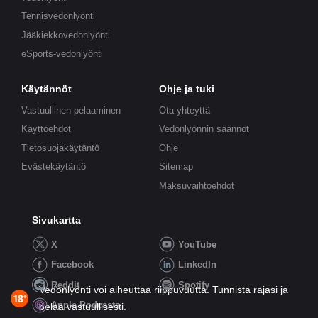
Tennisvedonlyönti
Jääkiekkovedonlyönti
eSports-vedonlyönti
Käytännöt
Ohje ja tuki
Vastuullinen pelaaminen
Ota yhteyttä
Käyttöehdot
Vedonlyönnin säännöt
Tietosuojakäytäntö
Ohje
Evästekäytäntö
Sitemap
Maksuvaihtoehdot
Sivukartta
X
YouTube
Facebook
LinkedIn
Reddit
Spotify
Vedonlyönti voi aiheuttaa riippuvuutta. Tunnista rajasi ja
Apple Podcasts
pelaa vastuullisesti.