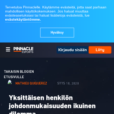
Kirjaudu sisään
Liity
TAKAISIN BLOGIEN
ETUSIVULLE
MATHIEU QUIQUEREZ
SYYS 18, 2020
Yksittäisen henkilön
johdonmukaisuuden ikuinen