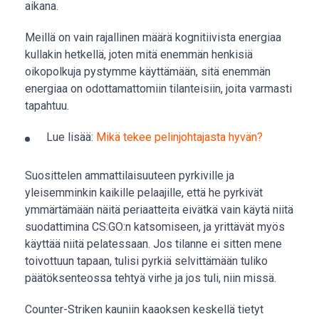
aikana.
Meillä on vain rajallinen määrä kognitiivista energiaa
kullakin hetkellä, joten mitä enemmän henkisiä
oikopolkuja pystymme käyttämään, sitä enemmän
energiaa on odottamattomiin tilanteisiin, joita varmasti
tapahtuu.
Lue lisää:
Mikä tekee pelinjohtajasta hyvän?
Suosittelen ammattilaisuuteen pyrkiville ja
yleisemminkin kaikille pelaajille, että he pyrkivät
ymmärtämään näitä periaatteita eivätkä vain käytä niitä
suodattimina CS:GO:n katsomiseen, ja yrittävät myös
käyttää niitä pelatessaan. Jos tilanne ei sitten mene
toivottuun tapaan, tulisi pyrkiä selvittämään tuliko
päätöksenteossa tehtyä virhe ja jos tuli, niin missä.
Counter-Striken kauniin kaaoksen keskellä tietyt