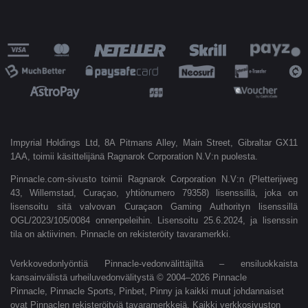
Impyrial Holdings Ltd, 8A Pitmans Alley, Main Street, Gibraltar GX11
1AA, toimii käsittelijänä Ragnarok Corporation N.V:n puolesta.
Pinnacle.com-sivusto toimii Ragnarok Corporation N.V:n (Pletterijweg
43, Willemstad, Curaçao, yhtiönumero 79358) lisenssillä, joka on
lisensoitu sitä valvovan Curaçaon Gaming Authorityn lisenssillä
OGL/2023/105/0084 onnenpeleihin. Lisensoitu 25.6.2024, ja lisenssin
tila on aktiivinen. Pinnacle on rekisteröity tavaramerkki.
Verkkovedonlyöntiä Pinnacle-vedonvälittäjiltä – ensiluokkaista
kansainvälistä urheiluvedonvälitystä © 2004–2026 Pinnacle
Pinnacle, Pinnacle Sports, Pinbet, Pinny ja kaikki muut johdannaiset
ovat Pinnaclen rekisteröityjä tavaramerkkejä. Kaikki verkkosivuston