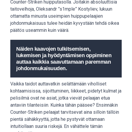
Counter-Striken huipputasolla. Joitakin absoluuttisia
taitovelhoja, Oleksandr ”s1mple” Kostyliev, lukuun
ottamatta minusta useimpien huippupelaajien
johdonmukaisuus tulee heidän kyvystään tehdä oikea
päätös useammin kuin väärä.
Näiden kaavojen tulkitsemisen,
lukemisen ja hyödyntämisen oppiminen
auttaa kaikkia saavuttamaan paremman
johdonmukaisuuden.
Vaikka taidot auttavatkin selättämään viholliset
kohtaamisissa, sijoittuminen, liikkeet, pidetyt kulmat ja
pelisilmä ovat ne asiat, jotka vievät pelaajan etua
antaviin tilanteisiin. Kuinka tähän pääsee? Ensinnäkin
Counter-Striken pelaajat tarvitsevat aina silloin tällöin
pientä sähäkkyyttä, jotta he pystyvät ottamaan
intuitiollaan suuria riskejä. En vähättele tämän