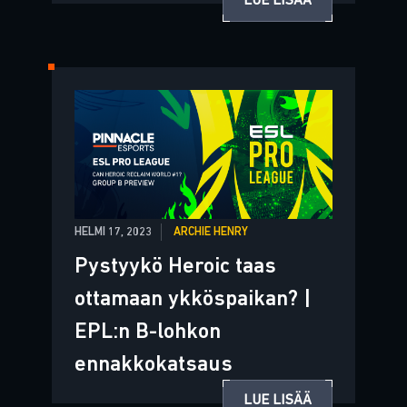
LUE LISÄÄ
HELMI 17, 2023
ARCHIE HENRY
Pystyykö Heroic taas
ottamaan ykköspaikan? |
EPL:n B-lohkon
ennakkokatsaus
LUE LISÄÄ