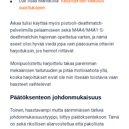
Lue lisää Maniacilta:
Väsymyksen vaikutus
suoritukseen
Aikaa tulisi käyttää myös pistooli-deathmatch-
palvelimilla pelaamiseen sekä M4A4/M4A1-S-
deathmatchiin hajonnan opettelua varten, ja nämä
aseet olisi hyvää viedä jopa vain pääosumia ottaviin
harjoituksiin, jos hermot riittävät.
Monipuolistettu harjoittelu takaa paremman
mekaanisen taituruuden ja pitää motivaatiota yllä,
koska harjoitukset eivät ole niin itseään toistavia vaan
haasteet vaihtelevat.
Päätöksenteon johdonmukaisuus
Toinen, haastavampi mutta äärimmäisen tärkeä
johdonmukaisuustyyppi, liittyy päätöksentekoon. Tämä
on sekä rikollisen aliarvostettua että pakollista