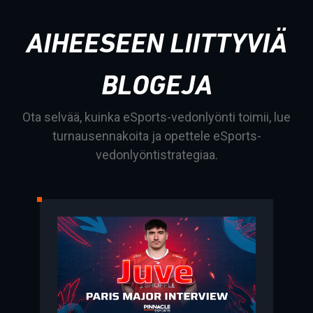
AIHEESEEN LIITTYVIÄ
BLOGEJA
Ota selvää, kuinka eSports-vedonlyönti toimii, lue
turnausennakoita ja opettele eSports-
vedonlyöntistrategiaa.