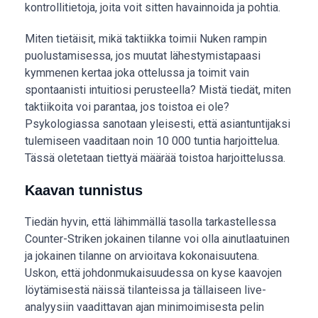
kontrollitietoja, joita voit sitten havainnoida ja pohtia.
Miten tietäisit, mikä taktiikka toimii Nuken rampin
puolustamisessa, jos muutat lähestymistapaasi
kymmenen kertaa joka ottelussa ja toimit vain
spontaanisti intuitiosi perusteella? Mistä tiedät, miten
taktiikoita voi parantaa, jos toistoa ei ole?
Psykologiassa sanotaan yleisesti, että asiantuntijaksi
tulemiseen vaaditaan noin 10 000 tuntia harjoittelua.
Tässä oletetaan tiettyä määrää toistoa harjoittelussa.
Kaavan tunnistus
Tiedän hyvin, että lähimmällä tasolla tarkastellessa
Counter-Striken jokainen tilanne voi olla ainutlaatuinen
ja jokainen tilanne on arvioitava kokonaisuutena.
Uskon, että johdonmukaisuudessa on kyse kaavojen
löytämisestä näissä tilanteissa ja tällaiseen live-
analyysiin vaadittavan ajan minimoimisesta pelin