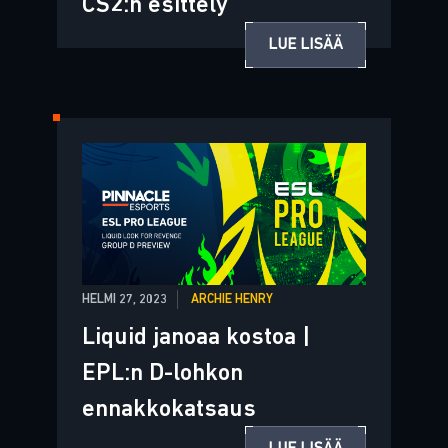
CS2:n esittely
LUE LISÄÄ
HELMI 27, 2023
ARCHIE HENRY
Liquid janoaa kostoa |
EPL:n D-lohkon
ennakkokatsaus