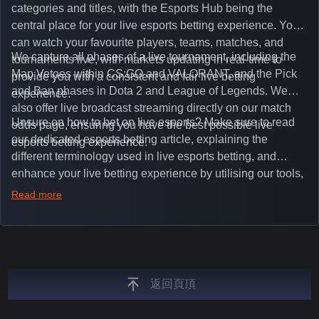
categories and titles, with the Esports Hub being the
central place for your live esports betting experience. You
can watch your favourite players, teams, matches, and
We capture all phases of a live tournament, including the
tournaments live, with markets updating in real-time to
Map Vetoes within CS:GO and VALORANT, and the Pick
provide you with a consistent and fair live betting
and Ban phases in Dota 2 and League of Legends. We
experience.
also offer live broadcast streaming directly on our match
Unsure on how to bet on live esports? Make sure to read
odds page, ensuring you have the best possible live
our dedicated esports betting article, explaining the
esports betting experience.
different terminology used in live esports betting, and
enhance your live betting experience by utilising our tools,
such as integrated live broadcasts, match and round
Read more
tickers, and our dedicated esports blog, which offers
unique insights on the latest esports events.
返回頁頂