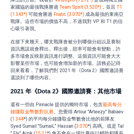
家國協的最強戰隊勝過
Team Spirit (3.520*)
，並且
T1
(1.343*)
可能會勝過
Fnatic (3.070*)
成為最強的東南亞
戰隊。這些市場的價值不高，不過我對 VP 和 T1 的信
心吸引著我。
在接下來幾天，哪支戰隊會被分到哪個分組以及賽制
資訊應該就會釋出。釋出後，賠率可能會有變動，許
多市場會反映新資訊進行調整。這個資訊可能會大大
影響某些市場，也可能會增加新的市場。請務必記得
回來看看，了解我們對 2021 年《Dota 2》國際邀請賽
還談到了哪些內容。
2021 年《Dota 2》國際邀請賽：其他市場
還有一些由 Pinnacle 提供的獨特市場，包含
最高每分
鐘賺取金幣數對抗賽
。您覺得 Artour "Arteezy" Babaev
(
1.344
*) 的平均每分鐘賺取金幣數會比他的前隊友
Syed Sumail "SumaiL" Hassan (
3.070
*) 高嗎。或是 Tal
" Fly" Aizik (
15.11
*) 會不會在一場比賽中以輔助和隊長