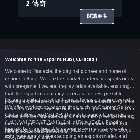
2 傳奇
閱讀更多
Welcome to the Esports Hub ( Curacao )
Welcome to Pinnacle, the original pioneer and home of
esports betting. We are the market leaders in esports odds,
with pre-game, live, and in-play odds available, ensuring
that the esports community receives the best possible
Unsure on what to bet on? Pinnacle has got you covered.
playing experience on all markets. We are the driving force
We offer markets on esports titles such as Counter-Strike:
behind all of our sponsorships, including the Pinnacle Cup
Global Offensive (CS:GO), Dota 2, League of Legends
series and the Pinnacle Cup Championship, whilst offering
(LoL), VALORANT (VAL), Call of Duty (CoD), Freefire,
the same great esports odds on all major tournaments that
Esports has continued to expand at an exceptional rate,
Mobile Legends: Bang Bang (MLBB), Rainbow Six Siege
take place around the world.
with more gaming titles adopting an esports model, and
(R6), and many more.