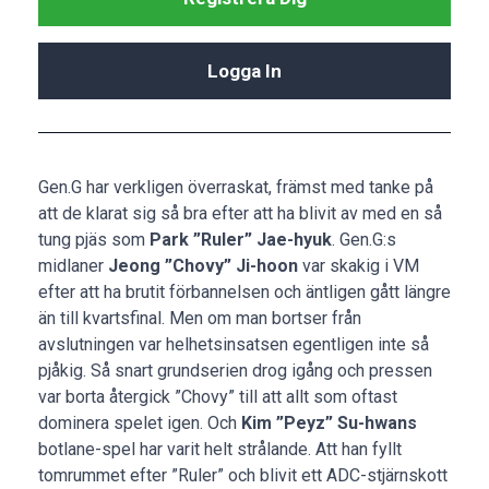
Logga In
Gen.G har verkligen överraskat, främst med tanke på
att de klarat sig så bra efter att ha blivit av med en så
tung pjäs som
Park ”Ruler” Jae-hyuk
. Gen.G:s
midlaner
Jeong ”Chovy” Ji-hoon
var skakig i VM
efter att ha brutit förbannelsen och äntligen gått längre
än till kvartsfinal. Men om man bortser från
avslutningen var helhetsinsatsen egentligen inte så
pjåkig. Så snart grundserien drog igång och pressen
var borta återgick ”Chovy” till att allt som oftast
dominera spelet igen. Och
Kim ”Peyz” Su-hwans
botlane-spel har varit helt strålande. Att han fyllt
tomrummet efter ”Ruler” och blivit ett ADC-stjärnskott