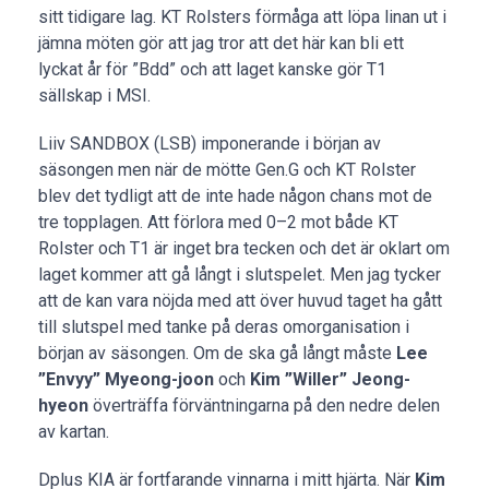
sitt tidigare lag. KT Rolsters förmåga att löpa linan ut i
jämna möten gör att jag tror att det här kan bli ett
lyckat år för ”Bdd” och att laget kanske gör T1
sällskap i MSI.
Liiv SANDBOX (LSB) imponerande i början av
säsongen men när de mötte Gen.G och KT Rolster
blev det tydligt att de inte hade någon chans mot de
tre topplagen. Att förlora med 0–2 mot både KT
Rolster och T1 är inget bra tecken och det är oklart om
laget kommer att gå långt i slutspelet. Men jag tycker
att de kan vara nöjda med att över huvud taget ha gått
till slutspel med tanke på deras omorganisation i
början av säsongen. Om de ska gå långt måste
Lee
”Envyy” Myeong-joon
och
Kim ”Willer” Jeong-
hyeon
överträffa förväntningarna på den nedre delen
av kartan.
Dplus KIA är fortfarande vinnarna i mitt hjärta. När
Kim