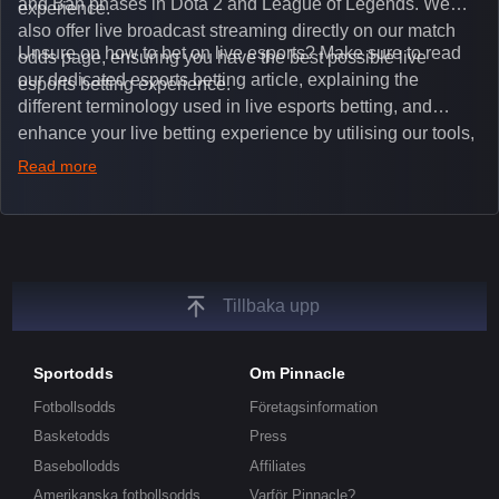
and Ban phases in Dota 2 and League of Legends. We
experience.
also offer live broadcast streaming directly on our match
Unsure on how to bet on live esports? Make sure to read
odds page, ensuring you have the best possible live
our dedicated esports betting article, explaining the
esports betting experience.
different terminology used in live esports betting, and
enhance your live betting experience by utilising our tools,
such as integrated live broadcasts, match and round
Read more
tickers, and our dedicated esports blog, which offers
unique insights on the latest esports events.
Tillbaka upp
Sportodds
Om Pinnacle
Fotbollsodds
Företagsinformation
Basketodds
Press
Basebollodds
Affiliates
Amerikanska fotbollsodds
Varför Pinnacle?