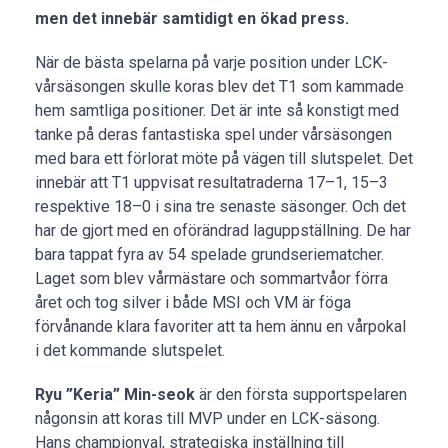
men det innebär samtidigt en ökad press.
När de bästa spelarna på varje position under LCK-
vårsäsongen skulle koras blev det T1 som kammade
hem samtliga positioner. Det är inte så konstigt med
tanke på deras fantastiska spel under vårsäsongen
med bara ett förlorat möte på vägen till slutspelet. Det
innebär att T1 uppvisat resultatraderna 17–1, 15–3
respektive 18–0 i sina tre senaste säsonger. Och det
har de gjort med en oförändrad laguppställning. De har
bara tappat fyra av 54 spelade grundseriematcher.
Laget som blev vårmästare och sommartvåor förra
året och tog silver i både MSI och VM är föga
förvånande klara favoriter att ta hem ännu en vårpokal
i det kommande slutspelet.
Ryu ”Keria” Min-seok
är den första supportspelaren
någonsin att koras till MVP under en LCK-säsong.
Hans championval, strategiska inställning till