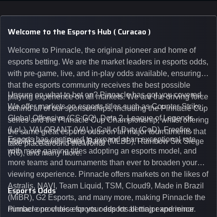
Welcome to the Esports Hub ( Curacao )
Welcome to Pinnacle, the original pioneer and home of
esports betting. We are the market leaders in esports odds,
with pre-game, live, and in-play odds available, ensuring
that the esports community receives the best possible
Unsure on what to bet on? Pinnacle has got you covered.
playing experience on all markets. We are the driving force
We offer markets on esports titles such as Counter-Strike:
behind all of our sponsorships, including the Pinnacle Cup
Global Offensive (CS:GO), Dota 2, League of Legends
series and the Pinnacle Cup Championship, whilst offering
(LoL), VALORANT (VAL), Call of Duty (CoD), Freefire,
the same great esports odds on all major tournaments that
Esports has continued to expand at an exceptional rate,
Mobile Legends: Bang Bang (MLBB), Rainbow Six Siege
take place around the world.
with more gaming titles adopting an esports model, and
(R6), and many more.
more teams and tournaments than ever to broaden your
viewing experience. Pinnacle offers markets on the likes of
Astralis, NAVI, Team Liquid, TSM, Cloud9, Made in Brazil
Esports Odds
(MiBR), G2 Esports, and many more, making Pinnacle the
number one choice for your esports betting experience.
Pinnacle provides esports odds for all major and minor