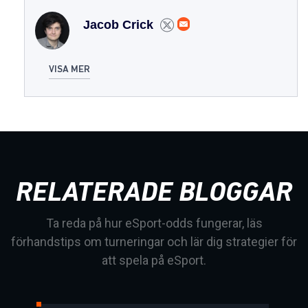
Jacob Crick
VISA MER
RELATERADE BLOGGAR
Ta reda på hur eSport-odds fungerar, läs
förhandstips om turneringar och lär dig strategier för
att spela på eSport.