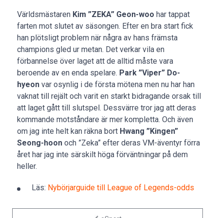
Världsmästaren
Kim ”ZEKA” Geon-woo
har tappat
farten mot slutet av säsongen. Efter en bra start fick
han plötsligt problem när några av hans främsta
champions gled ur metan. Det verkar vila en
förbannelse över laget att de alltid måste vara
beroende av en enda spelare.
Park ”Viper” Do-
hyeon
var osynlig i de första mötena men nu har han
vaknat till rejält och varit en starkt bidragande orsak till
att laget gått till slutspel. Dessvärre tror jag att deras
kommande motståndare är mer kompletta. Och även
om jag inte helt kan räkna bort
Hwang ”Kingen”
Seong-hoon
och ”Zeka” efter deras VM-äventyr förra
året har jag inte särskilt höga förväntningar på dem
heller.
Läs:
Nybörjarguide till League of Legends-odds