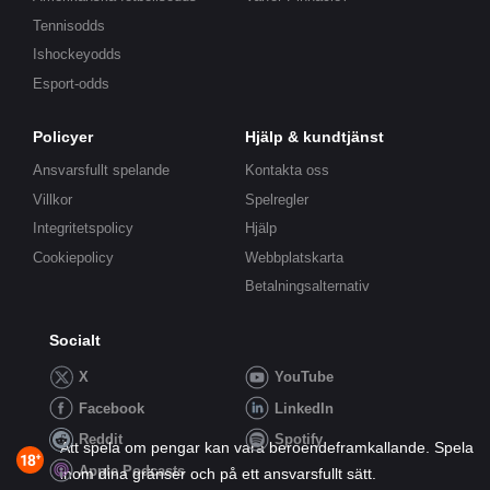
Tennisodds
Ishockeyodds
Esport-odds
Policyer
Hjälp & kundtjänst
Ansvarsfullt spelande
Kontakta oss
Villkor
Spelregler
Integritetspolicy
Hjälp
Cookiepolicy
Webbplatskarta
Betalningsalternativ
Socialt
X
YouTube
Facebook
LinkedIn
Reddit
Spotify
Att spela om pengar kan vara beroendeframkallande. Spela
Apple Podcasts
inom dina gränser och på ett ansvarsfullt sätt.