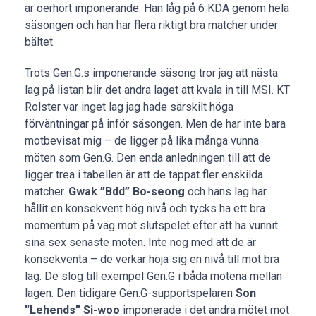
är oerhört imponerande. Han låg på 6 KDA genom hela
säsongen och han har flera riktigt bra matcher under
bältet.
Trots Gen.G:s imponerande säsong tror jag att nästa
lag på listan blir det andra laget att kvala in till MSI. KT
Rolster var inget lag jag hade särskilt höga
förväntningar på inför säsongen. Men de har inte bara
motbevisat mig – de ligger på lika många vunna
möten som Gen.G. Den enda anledningen till att de
ligger trea i tabellen är att de tappat fler enskilda
matcher.
Gwak ”Bdd” Bo-seong
och hans lag har
hållit en konsekvent hög nivå och tycks ha ett bra
momentum på väg mot slutspelet efter att ha vunnit
sina sex senaste möten. Inte nog med att de är
konsekventa – de verkar höja sig en nivå till mot bra
lag. De slog till exempel Gen.G i båda mötena mellan
lagen. Den tidigare Gen.G-supportspelaren
Son
”Lehends” Si-woo
imponerade i det andra mötet mot