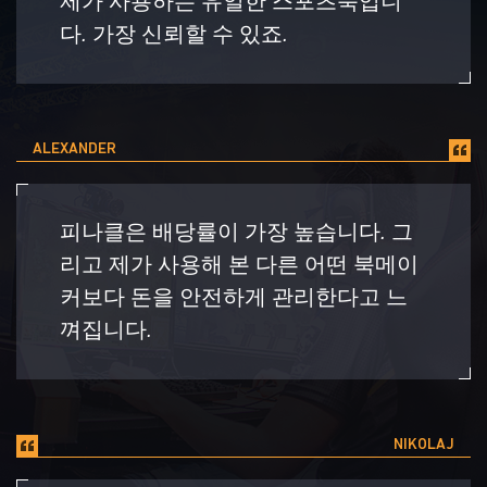
제가 사용하는 유일한 스포츠북입니
다. 가장 신뢰할 수 있죠.
ALEXANDER
피나클은 배당률이 가장 높습니다. 그
리고 제가 사용해 본 다른 어떤 북메이
커보다 돈을 안전하게 관리한다고 느
껴집니다.
NIKOLAJ