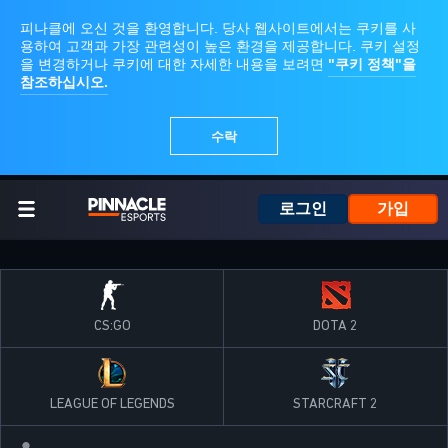
로그인
가입
CS:GO
DOTA 2
LEAGUE OF LEGENDS
STARCRAFT 2