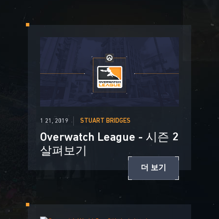
1 21, 2019
STUART BRIDGES
Overwatch League - 시즌 2
살펴보기
더 보기