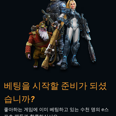
베팅을 시작할 준비가 되셨
습니까?
좋아하는 게임에 이미 베팅하고 있는 수천 명의 e스