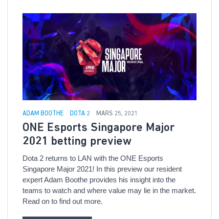
ADAM BOOTHE
DOTA 2
MARS 25, 2021
ONE Esports Singapore Major
2021 betting preview
Dota 2 returns to LAN with the ONE Esports
Singapore Major 2021! In this preview our resident
expert Adam Boothe provides his insight into the
teams to watch and where value may lie in the market.
Read on to find out more.