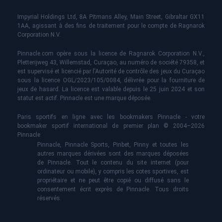
Impyrial Holdings Ltd, 8A Pitmans Alley, Main Street, Gibraltar GX11
1AA, agissant à des fins de traitement pour le compte de Ragnarok
Corporation N.V.
Pinnacle.com opère sous la licence de Ragnarok Corporation N.V.,
Pletterijweg 43, Willemstad, Curaçao, au numéro de société 79358, et
est supervisé et licencié par l'Autorité de contrôle des jeux du Curaçao
sous la licence OGL/2023/105/0084, délivrée pour la fourniture de
jeux de hasard. La licence est valable depuis le 25 juin 2024 et son
statut est actif. Pinnacle est une marque déposée.
Paris sportifs en ligne avec les bookmakers Pinnacle - votre
bookmaker sportif international de premier plan © 2004–2026
Pinnacle
Pinnacle, Pinnacle Sports, Pinbet, Pinny et toutes les
autres marques dérivées sont des marques déposées
de Pinnacle. Tout le contenu du site internet (pour
ordinateur ou mobile), y compris les cotes sportives, est
propriétaire et ne peut être copié ou diffusé sans le
consentement écrit exprès de Pinnacle. Tous droits
réservés.