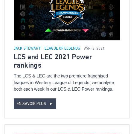
JACK STEWART
LEAGUE OF LEGENDS
AVR. 8, 2021
LCS and LEC 2021 Power
rankings
The LCS & LEC are the two premiere franchised
leagues in Western League of Legends, we analyse
both each week in our LCS & LEC Power rankings.
EN SAVOIR PLUS
►