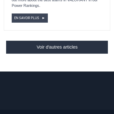
Power Rankings.
EN SAVOIR PLUS
►
Voir d'autres articles