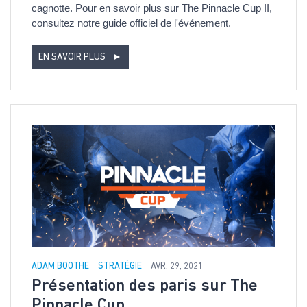
cagnotte. Pour en savoir plus sur The Pinnacle Cup II,
consultez notre guide officiel de l'événement.
EN SAVOIR PLUS
►
ADAM BOOTHE
STRATÉGIE
AVR. 29, 2021
Présentation des paris sur The
Pinnacle Cup