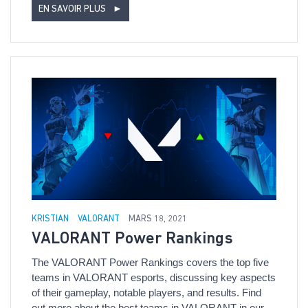
EN SAVOIR PLUS
►
KRISTIAN
VALORANT
MARS 18, 2021
VALORANT Power Rankings
The VALORANT Power Rankings covers the top five
teams in VALORANT esports, discussing key aspects
of their gameplay, notable players, and results. Find
out more about the best teams in VALORANT in our