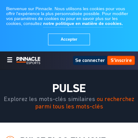
Se connecter
S'inscrire
PULSE
Explorez les mots-clés similaires
ou recherchez
parmi tous les mots-clés