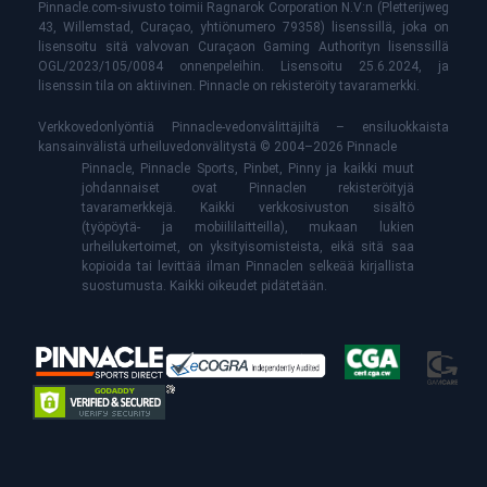
Pinnacle.com-sivusto toimii Ragnarok Corporation N.V:n (Pletterijweg
43, Willemstad, Curaçao, yhtiönumero 79358) lisenssillä, joka on
lisensoitu sitä valvovan Curaçaon Gaming Authorityn lisenssillä
OGL/2023/105/0084 onnenpeleihin. Lisensoitu 25.6.2024, ja
lisenssin tila on aktiivinen. Pinnacle on rekisteröity tavaramerkki.
Verkkovedonlyöntiä Pinnacle-vedonvälittäjiltä – ensiluokkaista
kansainvälistä urheiluvedonvälitystä © 2004–2026 Pinnacle
Pinnacle, Pinnacle Sports, Pinbet, Pinny ja kaikki muut
johdannaiset ovat Pinnaclen rekisteröityjä
tavaramerkkejä. Kaikki verkkosivuston sisältö
(työpöytä- ja mobiililaitteilla), mukaan lukien
urheilukertoimet, on yksityisomisteista, eikä sitä saa
kopioida tai levittää ilman Pinnaclen selkeää kirjallista
suostumusta. Kaikki oikeudet pidätetään.