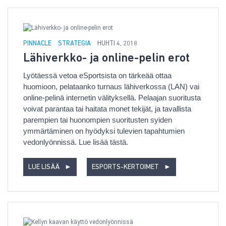
PINNACLE
STRATEGIA
HUHTI 4, 2018
Lähiverkko- ja online-pelin erot
Lyötäessä vetoa eSportsista on tärkeää ottaa
huomioon, pelataanko turnaus lähiverkossa (LAN) vai
online-pelinä internetin välityksellä. Pelaajan suoritusta
voivat parantaa tai haitata monet tekijät, ja tavallista
parempien tai huonompien suoritusten syiden
ymmärtäminen on hyödyksi tulevien tapahtumien
vedonlyönnissä. Lue lisää tästä.
LUE LISÄÄ
►
ESPORTS-KERTOIMET
►