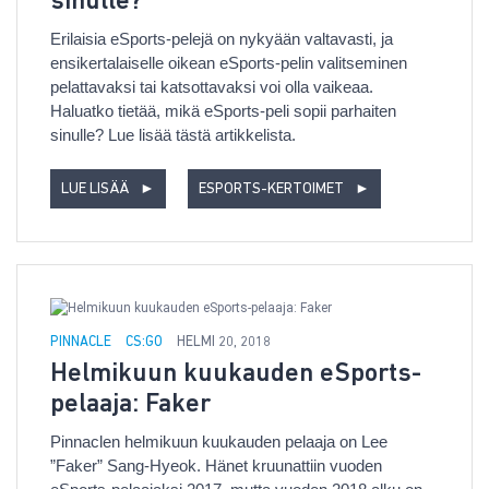
sinulle?
Erilaisia eSports-pelejä on nykyään valtavasti, ja
ensikertalaiselle oikean eSports-pelin valitseminen
pelattavaksi tai katsottavaksi voi olla vaikeaa.
Haluatko tietää, mikä eSports-peli sopii parhaiten
sinulle? Lue lisää tästä artikkelista.
LUE LISÄÄ
►
ESPORTS-KERTOIMET
►
PINNACLE
CS:GO
HELMI 20, 2018
Helmikuun kuukauden eSports-
pelaaja: Faker
Pinnaclen helmikuun kuukauden pelaaja on Lee
”Faker” Sang-Hyeok. Hänet kruunattiin vuoden