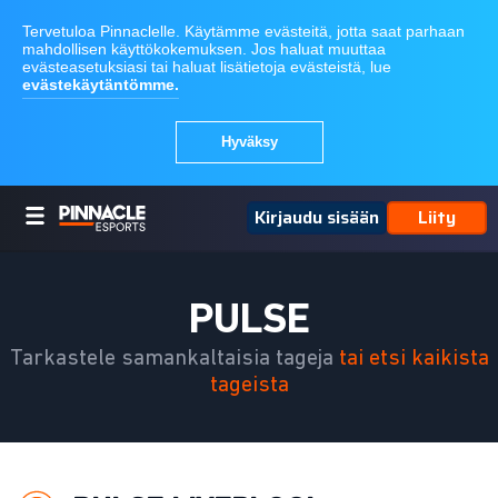
Kirjaudu sisään
Liity
PULSE
Tarkastele samankaltaisia tageja
tai etsi kaikista
tageista