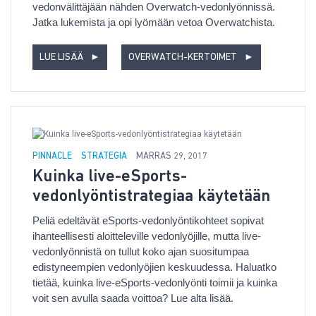
vedonvälittäjään nähden Overwatch-vedonlyönnissä.
Jatka lukemista ja opi lyömään vetoa Overwatchista.
LUE LISÄÄ
►
OVERWATCH-KERTOIMET
►
PINNACLE
STRATEGIA
MARRAS 29, 2017
Kuinka live-eSports-
vedonlyöntistrategiaa käytetään
Peliä edeltävät eSports-vedonlyöntikohteet sopivat
ihanteellisesti aloitteleville vedonlyöjille, mutta live-
vedonlyönnistä on tullut koko ajan suositumpaa
edistyneempien vedonlyöjien keskuudessa. Haluatko
tietää, kuinka live-eSports-vedonlyönti toimii ja kuinka
voit sen avulla saada voittoa? Lue alta lisää.