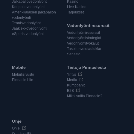
Jalkapallovedonlyönti
Kasino
Koripallovedonlyönti
Live-Kasino
Amerikkalaisen jalkapallon
Tarjoukset
vedonlyönti
Tennisvedonlyönti
Vedonlyöntiresurssit
Jääkiekkovedonlyönti
Vedonlyöntiresurssit
eSports-vedonlyönti
Vedonlyöntistrategiat
Vedonlyöntityökalut
Tasoitusvetotaulukko
Sanasto
Mobile
Tietoja Pinnaclesta
Mobiilisivusto
Yritys
Pinnacle Lite
Media
Kumppanit
B2B
Miksi valita Pinnacle?
Ohje
Ohje
Ota yhteyttä