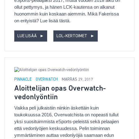
eSports-pelaajaksi 2017, mutta vuoden 2018 alku on
ollut pettymys, ja hänen LCK-kautensa on alkanut
huonommin kuin koskaan aiemmin. Mikä Fakerissa
on erityistä? Lue lisää tästä.
LUE LISÄÄ
►
LOL-KERTOIMET
►
PINNACLE
OVERWATCH
MARRAS 29, 2017
Aloittelijan opas Overwatch-
vedonlyöntiin
Vaikka peli julkaistiin niinkin äskettäin kuin
toukokuussa 2016, Overwatchista on nopeasti tullut
yksi suosituimmista eSports-peleistä sekä pelaajien
että vedonlyöjien keskuudessa. Pelin toiminnan
ymmärtäminen auttaa vedonlyöjiä saamaan edun