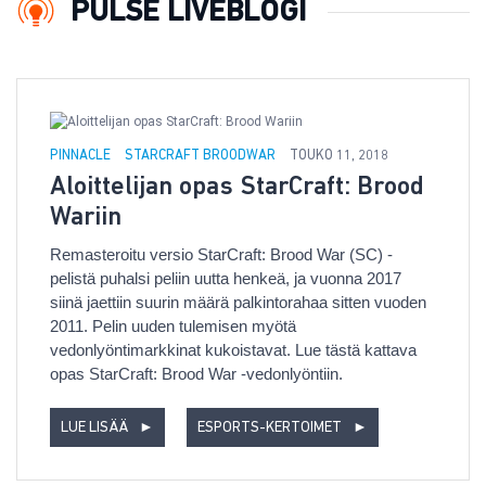
PULSE LIVEBLOGI
PINNACLE
STARCRAFT BROODWAR
TOUKO 11, 2018
Aloittelijan opas StarCraft: Brood
Wariin
Remasteroitu versio StarCraft: Brood War (SC) -
pelistä puhalsi peliin uutta henkeä, ja vuonna 2017
siinä jaettiin suurin määrä palkintorahaa sitten vuoden
2011. Pelin uuden tulemisen myötä
vedonlyöntimarkkinat kukoistavat. Lue tästä kattava
opas StarCraft: Brood War -vedonlyöntiin.
LUE LISÄÄ
►
ESPORTS-KERTOIMET
►