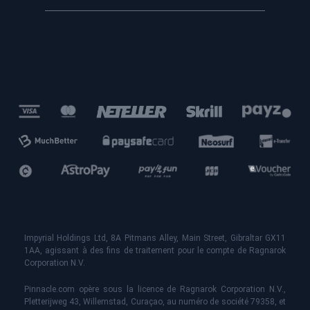
Impyrial Holdings Ltd, 8A Pitmans Alley, Main Street, Gibraltar GX11
1AA, agissant à des fins de traitement pour le compte de Ragnarok
Corporation N.V.
Pinnacle.com opère sous la licence de Ragnarok Corporation N.V.,
Pletterijweg 43, Willemstad, Curaçao, au numéro de société 79358, et