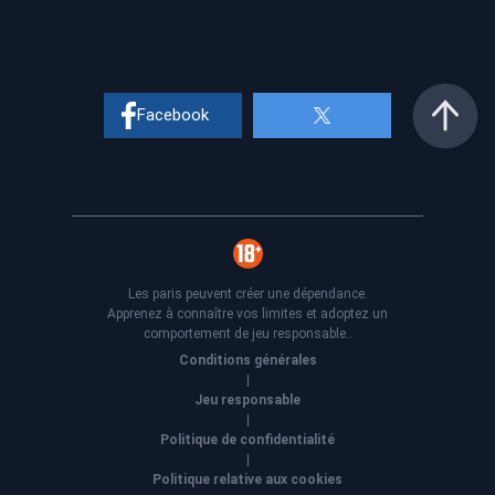
Facebook
Les paris peuvent créer une dépendance.
Apprenez à connaître vos limites et adoptez un
comportement de jeu responsable..
Conditions générales
|
Jeu responsable
|
Politique de confidentialité
|
Politique relative aux cookies