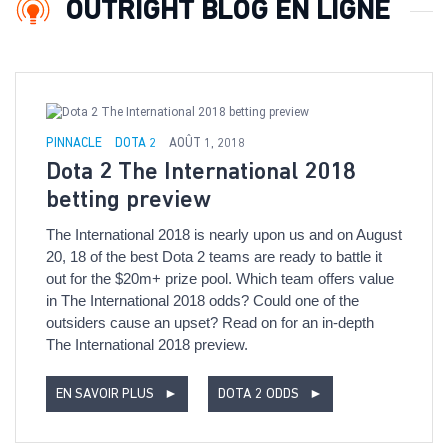
OUTRIGHT BLOG EN LIGNE
PINNACLE
DOTA 2
AOÛT 1, 2018
Dota 2 The International 2018
betting preview
The International 2018 is nearly upon us and on August
20, 18 of the best Dota 2 teams are ready to battle it
out for the $20m+ prize pool. Which team offers value
in The International 2018 odds? Could one of the
outsiders cause an upset? Read on for an in-depth
The International 2018 preview.
EN SAVOIR PLUS
►
DOTA 2 ODDS
►