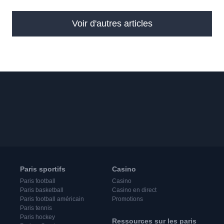
Voir d'autres articles
Paris sportifs
Casino
Paris football
Casino
Paris basketball
Casino en direct
Paris football américain
Promotions
Paris tennis
Paris hockey
Ressources sur les paris