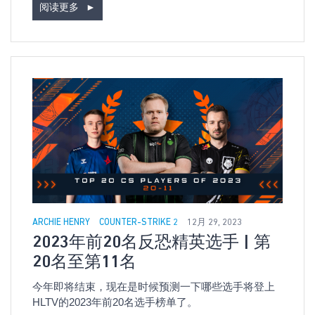
阅读更多
►
ARCHIE HENRY
COUNTER-STRIKE 2
12月 29, 2023
2023年前20名反恐精英选手 | 第
20名至第11名
今年即将结束，现在是时候预测一下哪些选手将登上
HLTV的2023年前20名选手榜单了。