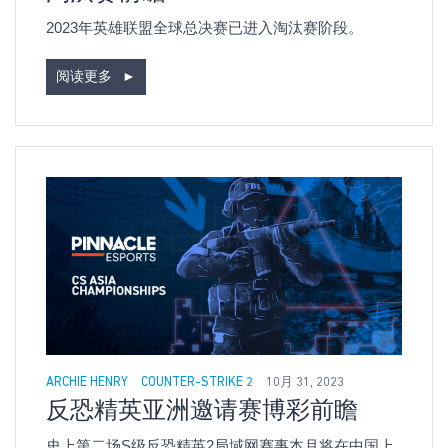
2023年英雄联盟全球总决赛已进入淘汰赛阶段。
阅读更多
►
ARCHIE HENRY
COUNTER-STRIKE 2
10月 31, 2023
反恐精英亚洲邀请赛博彩前瞻
史上第二场S级反恐精英2局域网赛事本月将在中国上