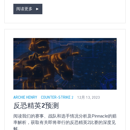
阅读更多
►
ARCHIE HENRY
COUNTER-STRIKE 2
12月 13, 2023
反恐精英2预测
阅读我们的赛事、战队和选手情况分析及Pinnacle的赔
率解析，获取有关即将举行的反恐精英2比赛的深度见
解。