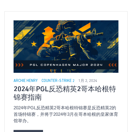
ARCHIE HENRY
COUNTER-STRIKE 2
1月 2, 2024
2024年PGL反恐精英2哥本哈根特
锦赛指南
2024年PGL反恐精英2哥本哈根特锦赛是反恐精英2的
首场特锦赛，并将于2024年3月在哥本哈根的皇家体育
馆举办。