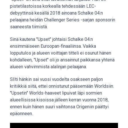
pistetilastoissa korkealla tehdessään LEC-
debyyttinsä kesällä 2018 ainoana Schalke 04:n
pelaajana heidän Challenger Series -sarjan sponsorin
saaneesta tiimistä.
Sinä kautena "Upset" johtaisi Schalke 04:n
ensimmäiseen Euroopan-finaaliinsa. Vaikka
lopputulos ja alueen voittajan titteli ei osunut hänen
kohdalleen, "Upset" oli jo ansainnut paikkansa yhtenä
alueen vahvimmista alalinjan pelaajana.
SIlti hänkin sai vuosi vuodelta osakseen paljon
kritiikkiä siitä, ettei onnistunut pääsemään Worldsiin.
"Upsetin" Worlds-haaveet lipuivat läpi sormien
alueellisissa kisoissa jälleen kerran vuonna 2018,
ennen kuin hänen suuri vaihtonsa Origeniin päättyi
epäonneen.