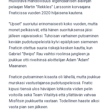
mullistava mahdollisuus legendaarisen alalinjan
pelaajan Martin "Rekkles" Larssonin korvaajana
Fnaticissa vuoden 2020 hiljaisena kautena.
"Upset" suoriutui erinomaisesti koko vuoden, mutta
monet pelkäsivät, että hänen suorituksensa jäisi
jälleen vajavaiseksi. Tuhoisan varhainen putoaminen
kevään pudotuspeleistä kylvi epäilyksen siemenen
Fnaticin otettua suuria riskejä kesken kautta, kun
Gabriel "Bwipo" Rau vaihtoi roolinsa jungleen ja
joukkue otti riveihinsä aloittelijan Adam "Adam"
Maananen.
Fnaticin putoaminen kisasta oli lähellä, mutta joukkue
murskasi vastustajansa pudotuspeleissä. Fnatic
kipusi tiensä ulos häviäjien lohkosta viiden pelin
voitoilla sekä Team Vitalityä että yllättävän vahvaa
Misfitsin joukkuetta vastaan. Todellinen haaste alkoi
vasta pian sen jälkeen.