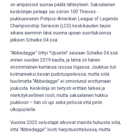
on ampaissut suoraa päätä tähteyteen. Saksalainen
keskilinjan pelaaja sai siirron 100 Thieves -
joukkueeseen Pohjois-Amerikan League of Legends
Championship Seriesiin (LCS) keskikauden tauon
aikana aiemmin tänä vuonna upean suorituksensa
jälkeen Schalke 04:ssä.
"Abbedagge" liittyi "Upsetin" seuraan Schalke 04:ssä
ennen vuoden 2019 kautta, ja tämä oli hänen
ensimmäinen kertansa isossa liigassa. Joukkue tuli
kolmanneksi kesän pudotuspeleissä, mutta siitä
huolimatta "Abbedagge" ei onnistunut erottumaan
joukosta. Keskilinja on tietysti erittäin tärkeä ja
merkityksellinen rooli, mutta saksalainen hukkui
joukkoon – hän oli ujo sekä pelissä että pelin
ulkopuolella.
Vuonna 2020 selostajat alkoivat mainita huhuista siitä,
että "Abbedagge" loisti harjoitusotteluissa, mutta