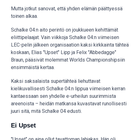
Mutta jotkut sanovat, että yhden elämän päättyessä
toinen alkaa.
Schalke 04:n aito perintö on joukkueen kehittämät
eliittipelaajat. Vain viikkoja Schalke 04:n viimeisen
LEC-pelin jälkeen organisaation kaksi kirkkainta tähteä
koskaan, Elias "Upset" Lipp ja Felix "Abbedagge"
Braun, pääsivät molemmat Worlds Championshipsiin
ensimmäistä kertaa.
Kaksi saksalaista supertähteä liehuttavat
kielikuvallisesti Schalke 04:n lippua viimeisen kerran
kantaessaan sen yhdelle e-urheilun suurimmista
areenoista – heidän matkansa kuvastavat runollisesti
juuri sitä, mitä Schalke 04 edusti.
Ei Upset
"Upset" on aina ollut tavattoman lahjakas. Hän oli