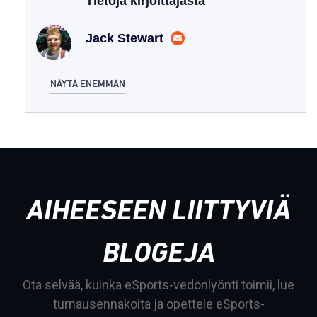
Tietoja kirjoittajasta
Jack Stewart
NÄYTÄ ENEMMÄN
AIHEESEEN LIITTYVIÄ
BLOGEJA
Ota selvää, kuinka eSports-vedonlyönti toimii, lue
turnausennakoita ja opettele eSports-