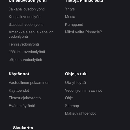
Urheiluvedonlyönti
Tietoja Pinnaclesta
Jalkapallovedonlyönti
Yritys
Koripallovedonlyönti
Media
Baseball-vedonlyönti
Kumppanit
Amerikkalaisen jalkapallon
Miksi valita Pinnacle?
vedonlyönti
Tennisvedonlyönti
Jääkiekkovedonlyönti
eSports-vedonlyönti
Käytännöt
Ohje ja tuki
Vastuullinen pelaaminen
Ota yhteyttä
Käyttöehdot
Vedonlyönnin säännöt
Tietosuojakäytäntö
Ohje
Evästekäytäntö
Sitemap
Maksuvaihtoehdot
Sivukartta