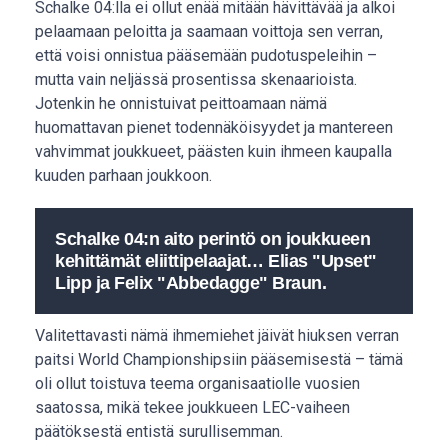
Schalke 04:lla ei ollut enää mitään hävittävää ja alkoi
pelaamaan peloitta ja saamaan voittoja sen verran,
että voisi onnistua pääsemään pudotuspeleihin –
mutta vain neljässä prosentissa skenaarioista.
Jotenkin he onnistuivat peittoamaan nämä
huomattavan pienet todennäköisyydet ja mantereen
vahvimmat joukkueet, päästen kuin ihmeen kaupalla
kuuden parhaan joukkoon.
Schalke 04:n aito perintö on joukkueen
kehittämät eliittipelaajat… Elias "Upset"
Lipp ja Felix "Abbedagge" Braun.
Valitettavasti nämä ihmemiehet jäivät hiuksen verran
paitsi World Championshipsiin pääsemisestä – tämä
oli ollut toistuva teema organisaatiolle vuosien
saatossa, mikä tekee joukkueen LEC-vaiheen
päätöksestä entistä surullisemman.