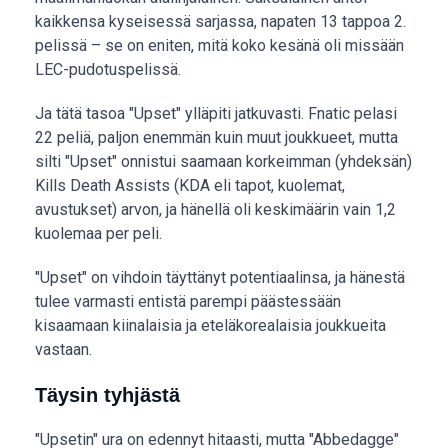
kaikkensa kyseisessä sarjassa, napaten 13 tappoa 2.
pelissä – se on eniten, mitä koko kesänä oli missään
LEC-pudotuspelissä.
Ja tätä tasoa "Upset" ylläpiti jatkuvasti. Fnatic pelasi
22 peliä, paljon enemmän kuin muut joukkueet, mutta
silti "Upset" onnistui saamaan korkeimman (yhdeksän)
Kills Death Assists (KDA eli tapot, kuolemat,
avustukset) arvon, ja hänellä oli keskimäärin vain 1,2
kuolemaa per peli.
"Upset" on vihdoin täyttänyt potentiaalinsa, ja hänestä
tulee varmasti entistä parempi päästessään
kisaamaan kiinalaisia ja eteläkorealaisia joukkueita
vastaan.
Täysin tyhjästä
"Upsetin" ura on edennyt hitaasti, mutta "Abbedagge"