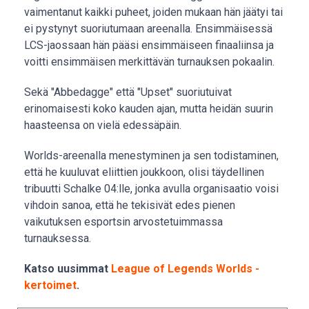
vaimentanut kaikki puheet, joiden mukaan hän jäätyi tai
ei pystynyt suoriutumaan areenalla. Ensimmäisessä
LCS-jaossaan hän pääsi ensimmäiseen finaaliinsa ja
voitti ensimmäisen merkittävän turnauksen pokaalin.
Sekä "Abbedagge" että "Upset" suoriutuivat
erinomaisesti koko kauden ajan, mutta heidän suurin
haasteensa on vielä edessäpäin.
Worlds-areenalla menestyminen ja sen todistaminen,
että he kuuluvat eliittien joukkoon, olisi täydellinen
tribuutti Schalke 04:lle, jonka avulla organisaatio voisi
vihdoin sanoa, että he tekisivät edes pienen
vaikutuksen esportsin arvostetuimmassa
turnauksessa.
Katso uusimmat
League of Legends Worlds -
kertoimet
.