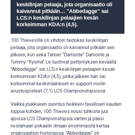
keskilinjan pelaaja, jota organisaatio oli
kaivannut pitkään… "Abbedagge" sai
LCS:n keskilinjan pelaajien kesän
korkeimman KDA:n (4,5).
100 Thievesillä oli vihdoin taidokas keskilinjan
pelaaja, jota organisaatio oli kaivannut pitkään sen
jälkeen, kun sekä Tanner "Damonte" Damonte ja
Tommy "Ryoma" Le tuottivat pettymyksen keväällä.
"Abbedagge" sai LCS:n keskilinjan pelaajien kesän
korkeimman KDA:n (4,5), jonka jälkeen hän sai
korkeimmat keskimääräiset ei-support-roolin
avustuspisteet (7,1) LCS Championshipsissä.
Vaikka joukkueen suoritus heikkeni tavallisen kauden
loppua kohden, 100 Thieves nousi tuhkista juur
ajoissa LCS Championshipsiä varten ja pääsi
nostamaan pokaalin ilmaan ensimmäistä kertaa
organisaation historiassa. "Abbedagge" oli