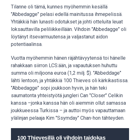
Tilanne oli tämä, kunnes myöhemmin kesällä
"Abbedagge" pelasi edellä mainitussa ihmepelissä.
Yhtäkkiä hän lunasti odotukset ja johti otteluita leuat
loksauttavilla peliliikkeillään. Vihdoin "Abbedagge" oli
löytänyt itsevarmuutensa ja valjastanut aidon
potentiaalinsa.
Vuotta myöhemmin hänen räjähtävyytensä toi hänelle
rahakkaan siirron LCS:ään, ja vapautuksen huhuttu
summa oli miljoona euroa (1,2 milj. $). "Abbeddage"
lähti lentoon, ja yhtäkkiä 100 Thieves oli kärkikastissa.
"Abbedagge" sopi joukkoon hyvin, ja hän teki
saumatonta yhteistyötä jungleri Can "Closer" Celikin
kanssa –jonka kanssa hän oli aiemmin ollut samassa
joukkueessa Turkissa – ja auttoi myös vapauttamaan
ylälinjan pelaaja Kim "Ssymday" Chan-hon tähteyden.
100 Thievesillä oli vihdoin taidokas