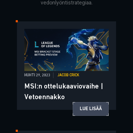
vedonlyöntistrategiaa.
HUHTI 29, 2023
JACOB CRICK
MSI:n ottelukaaviovaihe |
Vetoennakko
LUE LISÄÄ