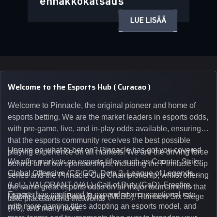
ennakkokatsaus
LUE LISÄÄ
Welcome to the Esports Hub ( Curacao )
Welcome to Pinnacle, the original pioneer and home of
esports betting. We are the market leaders in esports odds,
with pre-game, live, and in-play odds available, ensuring
that the esports community receives the best possible
Unsure on what to bet on? Pinnacle has got you covered.
playing experience on all markets. We are the driving force
We offer markets on esports titles such as Counter-Strike:
behind all of our sponsorships, including the Pinnacle Cup
Global Offensive (CS:GO), Dota 2, League of Legends
series and the Pinnacle Cup Championship, whilst offering
(LoL), VALORANT (VAL), Call of Duty (CoD), Freefire,
the same great esports odds on all major tournaments that
Esports has continued to expand at an exceptional rate,
Mobile Legends: Bang Bang (MLBB), Rainbow Six Siege
take place around the world.
with more gaming titles adopting an esports model, and
(R6), and many more.