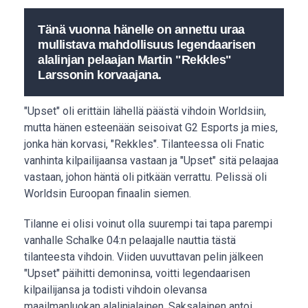
Tänä vuonna hänelle on annettu uraa
mullistava mahdollisuus legendaarisen
alalinjan pelaajan Martin "Rekkles"
Larssonin korvaajana.
"Upset" oli erittäin lähellä päästä vihdoin Worldsiin,
mutta hänen esteenään seisoivat G2 Esports ja mies,
jonka hän korvasi, "Rekkles". Tilanteessa oli Fnatic
vanhinta kilpailijaansa vastaan ja "Upset" sitä pelaajaa
vastaan, johon häntä oli pitkään verrattu. Pelissä oli
Worldsin Euroopan finaalin siemen.
Tilanne ei olisi voinut olla suurempi tai tapa parempi
vanhalle Schalke 04:n pelaajalle nauttia tästä
tilanteesta vihdoin. Viiden uuvuttavan pelin jälkeen
"Upset" päihitti demoninsa, voitti legendaarisen
kilpailijansa ja todisti vihdoin olevansa
maailmanluokan alalinjalainen. Saksalainen antoi