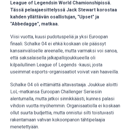
League of Legendsin World Chamionshipissä.
Tässä pelaajaesittelyssä Jack Stewart korostaa
kahden yllättävän osallistujan, "Upset" ja
"Abbedagge", matkaa.
Viisi vuotta, kuusi pudotuspeliä ja yksi Euroopan
finaali. Schalke 04 ei ehkä koskaan ole päässyt
kansainväliselle areenalle, mutta varmaksi voi sanoa,
että saksalaisella jalkapallojoukkueella oli
kilpailullinen League of Legends -kausi, josta
useimmat esports-organisaatiot voivat vain haaveilla.
Schalke 04 oli eittämättä altavastaaja. Joukkue aloitti
LoL-matkansa Euroopan Challenger Seriesiin
alentumalla, mutta jatkoi sinnikkäästi, kunnes palasi
vihdoin vuotta myöhemmin. Organisaatiolla ei koskaan
ollut suurta budjettia, mutta onnistui silti toistuvasti
rakentamaan vahvan kokoonpanon tähtipelaajia
menetettyään.