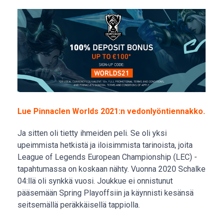
Lue Pinnaclen Worlds 2021:n vedonlyöntiennakko.
Ja sitten oli tietty ihmeiden peli. Se oli yksi
upeimmista hetkistä ja iloisimmista tarinoista, joita
League of Legends European Championship (LEC) -
tapahtumassa on koskaan nähty. Vuonna 2020 Schalke
04:llä oli synkkä vuosi. Joukkue ei onnistunut
pääsemään Spring Playoffsiin ja käynnisti kesänsä
seitsemällä peräkkäisellä tappiolla.