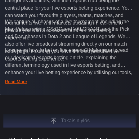
categories and titles, with the Esports Hub being the
central place for your live esports betting experience. You
can watch your favourite players, teams, matches, and
We capture all phases of a live tournament, including the
tournaments live, with markets updating in real-time to
Map Vetoes within CS:GO and VALORANT, and the Pick
provide you with a consistent and fair live betting
and Ban phases in Dota 2 and League of Legends. We
experience.
also offer live broadcast streaming directly on our match
Unsure on how to bet on live esports? Make sure to read
odds page, ensuring you have the best possible live
our dedicated esports betting article, explaining the
esports betting experience.
different terminology used in live esports betting, and
enhance your live betting experience by utilising our tools,
such as integrated live broadcasts, match and round
Read More
tickers, and our dedicated esports blog, which offers
unique insights on the latest esports events.
Takaisin ylös