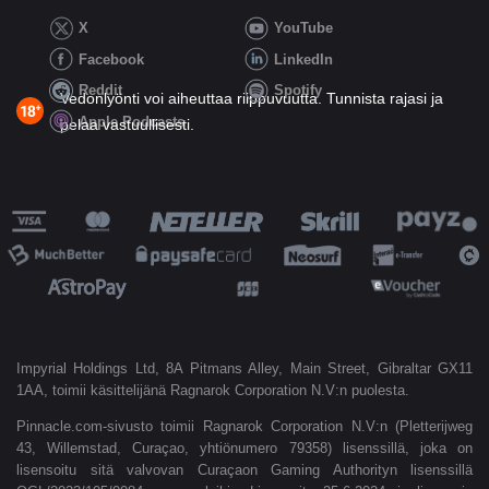
X
YouTube
Facebook
LinkedIn
Reddit
Spotify
Vedonlyönti voi aiheuttaa riippuvuutta. Tunnista rajasi ja
Apple Podcasts
pelaa vastuullisesti.
Impyrial Holdings Ltd, 8A Pitmans Alley, Main Street, Gibraltar GX11
1AA, toimii käsittelijänä Ragnarok Corporation N.V:n puolesta.
Pinnacle.com-sivusto toimii Ragnarok Corporation N.V:n (Pletterijweg
43, Willemstad, Curaçao, yhtiönumero 79358) lisenssillä, joka on
lisensoitu sitä valvovan Curaçaon Gaming Authorityn lisenssillä