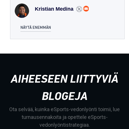
Kristian Medina
NÄYTÄ ENEMMÄN
AIHEESEEN LIITTYVIÄ
BLOGEJA
Ota selvää, kuinka eSports-vedonlyönti toimii, lue
turnausennakoita ja opettele eSports-
vedonlyöntistrategiaa.