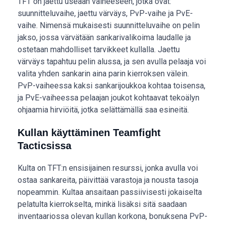
TFT on jaettu useaan vaiheeseen, jotka ovat:
suunnitteluvaihe, jaettu värväys, PvP-vaihe ja PvE-
vaihe. Nimensä mukaisesti suunnitteluvaihe on pelin
jakso, jossa värvätään sankarivalikoima laudalle ja
ostetaan mahdolliset tarvikkeet kullalla. Jaettu
värväys tapahtuu pelin alussa, ja sen avulla pelaaja voi
valita yhden sankarin aina parin kierroksen välein.
PvP-vaiheessa kaksi sankarijoukkoa kohtaa toisensa,
ja PvE-vaiheessa pelaajan joukot kohtaavat tekoälyn
ohjaamia hirviöitä, jotka selättämällä saa esineitä.
Kullan käyttäminen Teamfight
Tacticsissa
Kulta on TFT:n ensisijainen resurssi, jonka avulla voi
ostaa sankareita, päivittää varastoja ja nousta tasoja
nopeammin. Kultaa ansaitaan passiivisesti jokaiselta
pelatulta kierrokselta, minkä lisäksi sitä saadaan
inventaariossa olevan kullan korkona, bonuksena PvP-