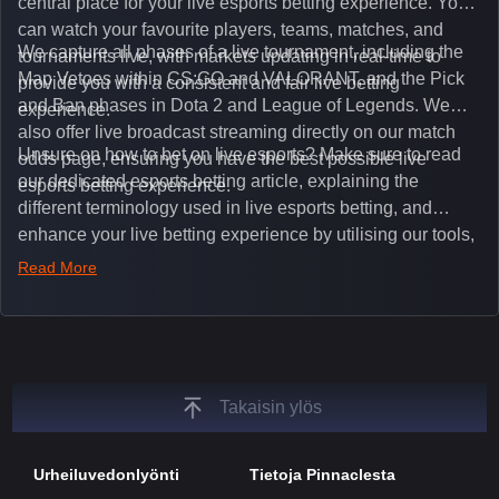
central place for your live esports betting experience. You
can watch your favourite players, teams, matches, and
We capture all phases of a live tournament, including the
tournaments live, with markets updating in real-time to
Map Vetoes within CS:GO and VALORANT, and the Pick
provide you with a consistent and fair live betting
and Ban phases in Dota 2 and League of Legends. We
experience.
also offer live broadcast streaming directly on our match
Unsure on how to bet on live esports? Make sure to read
odds page, ensuring you have the best possible live
our dedicated esports betting article, explaining the
esports betting experience.
different terminology used in live esports betting, and
enhance your live betting experience by utilising our tools,
such as integrated live broadcasts, match and round
Read More
tickers, and our dedicated esports blog, which offers
unique insights on the latest esports events.
Takaisin ylös
Urheiluvedonlyönti
Tietoja Pinnaclesta