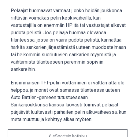
Pelaajat huomaavat varmasti, onko heidän joukkonsa
riittävän voimakas pelin keskivaiheilla, kun
vastustajilla on enemmän HP:itä tai vastustajat alkavat
pudota pelistä. Jos pelaaja huomaa olevansa
tilanteessa, jossa on vaara pudota pelistä, kannattaa
harkita sankarien järjestämistä uuteen muodostelmaan
tai heikommin suoriutuvien sankarien myymistä ja
vaihtamista tilanteeseen paremmin sopiviin
sankareihin.
Ensimmäisen TFT-pelin voittaminen ei välttämättä ole
helppoa, ja monet ovat samassa tilanteessa uuteen
Auto Battler -genreen tutustuessaan.
Sankarijoukkonsa kanssa luovasti toimivat pelaajat
pärjäävät luultavasti parhaiten pelin alkuvaiheessa, kun
meta muuttuu ja kehittyy aikaa myöten.
eSportsin kotisivu