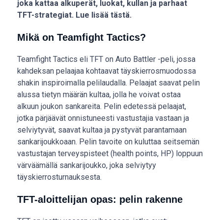
joka kattaa alkuperät, luokat, kullan ja parhaat
TFT-strategiat. Lue lisää tästä.
Mikä on Teamfight Tactics?
Teamfight Tactics eli TFT on Auto Battler -peli, jossa
kahdeksan pelaajaa kohtaavat täyskierrosmuodossa
shakin inspiroimalla pelilaudalla. Pelaajat saavat pelin
alussa tietyn määrän kultaa, jolla he voivat ostaa
alkuun joukon sankareita. Pelin edetessä pelaajat,
jotka pärjäävät onnistuneesti vastustajia vastaan ja
selviytyvät, saavat kultaa ja pystyvät parantamaan
sankarijoukkoaan. Pelin tavoite on kuluttaa seitsemän
vastustajan terveyspisteet (health points, HP) loppuun
värväämällä sankarijoukko, joka selviytyy
täyskierrosturnauksesta.
TFT-aloittelijan opas: pelin rakenne