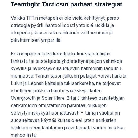
Teamfight Tacticsin parhaat strategiat
Vaikka TFT:n metapeli ei ole vielä kehittynyt, paras
strategia pyörii ihanteellisesti yhteisiä luokkia ja
alkuperiä jakavien alkusankarien valitsemisen ja
päivittämisen ympärillä.
Kokoonpanon tulisi koostua kolmesta etulinjan
tankista tai taistelijasta yhdistettynä paljon vahinkoa
kyvyillä ja hyökkäyksillä tekeviin hahmoihin tasolle 6
mennessä. Tämän tason jälkeen pelaajat voivat harkita
Lulun ja Leonan kaltaisia tukisankareita, ne tarjoavat
vihollisen joukkoja häiritseviä kykyjä, kuten
Overgrowth ja Solar Flare. 2 tai 3 tähteen päivitettyjen
sankareiden omistaminen parantaa joukkojen
selviytymiskykyä huomattavasti – tämän vuoksi on
suositeltavaa käyttää kultaa oleellisten sankarien
hankkimiseen tähtitason päivittämistä varten aina kun
mahdollista.