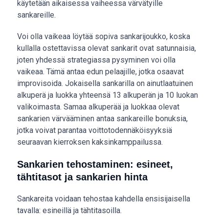
käytetään aikaisessa vaiheessa värvätyille
sankareille.
Voi olla vaikeaa löytää sopiva sankarijoukko, koska
kullalla ostettavissa olevat sankarit ovat satunnaisia,
joten yhdessä strategiassa pysyminen voi olla
vaikeaa. Tämä antaa edun pelaajille, jotka osaavat
improvisoida. Jokaisella sankarilla on ainutlaatuinen
alkuperä ja luokka yhteensä 13 alkuperän ja 10 luokan
valikoimasta. Samaa alkuperää ja luokkaa olevat
sankarien värvääminen antaa sankareille bonuksia,
jotka voivat parantaa voittotodennäköisyyksiä
seuraavan kierroksen kaksinkamppailussa.
Sankarien tehostaminen: esineet,
tähtitasot ja sankarien hinta
Sankareita voidaan tehostaa kahdella ensisijaisella
tavalla: esineillä ja tähtitasoilla.