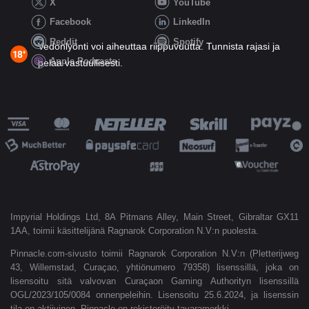
X
YouTube
Facebook
LinkedIn
Reddit
Spotify
Vedonlyönti voi aiheuttaa riippuvuutta. Tunnista rajasi ja
Apple Podcasts
pelaa vastuullisesti.
Impyrial Holdings Ltd, 8A Pitmans Alley, Main Street, Gibraltar GX11
1AA, toimii käsittelijänä Ragnarok Corporation N.V:n puolesta.
Pinnacle.com-sivusto toimii Ragnarok Corporation N.V:n (Pletterijweg
43, Willemstad, Curaçao, yhtiönumero 79358) lisenssillä, joka on
lisensoitu sitä valvovan Curaçaon Gaming Authorityn lisenssillä
OGL/2023/105/0084 onnenpeleihin. Lisensoitu 25.6.2024, ja lisenssin
tila on aktiivinen. Pinnacle on rekisteröity tavaramerkki.