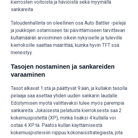
kierrosten voitoista ja häviöistä sekä myymällä
sankareita.
Taloudenhallinta on oleellinen osa Auto Battler -pelejä
ja joukkojen ostamiseen tai päivittämiseen tarvittavan
kultamäärän arvioiminen oikein nykyiselle ja tuleville
kierroksille saattaa määrittää, kuinka hyvin TFT:ssä
menestyy.
Tasojen nostaminen ja sankareiden
varaaminen
Tasot alkavat 1:stä ja päättyvät 9:ään, ja kullakin tasolla
pelaaja saa asettaa yhden uuden sankarin laudalle.
Edistymisen myötä valittavaksi tulee myös parempia
sankareita. Jokaisesta pelatusta kierroksesta saa 2
kokemuspistettä (XP), minkä lisäksi 4 kullalla voi
ostaa 4 XP:tä. Päätös kullan käyttämisestä
kokemuspisteisiin riippuu kokonaisstrategiasta, jota