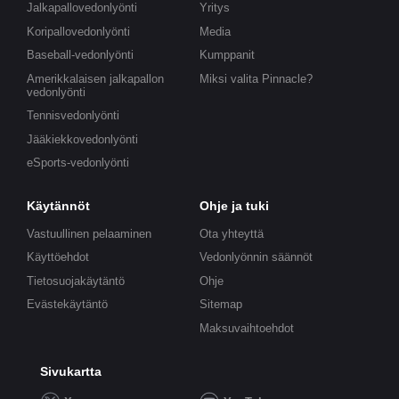
Jalkapallovedonlyönti
Yritys
Koripallovedonlyönti
Media
Baseball-vedonlyönti
Kumppanit
Amerikkalaisen jalkapallon
Miksi valita Pinnacle?
vedonlyönti
Tennisvedonlyönti
Jääkiekkovedonlyönti
eSports-vedonlyönti
Käytännöt
Ohje ja tuki
Vastuullinen pelaaminen
Ota yhteyttä
Käyttöehdot
Vedonlyönnin säännöt
Tietosuojakäytäntö
Ohje
Evästekäytäntö
Sitemap
Maksuvaihtoehdot
Sivukartta