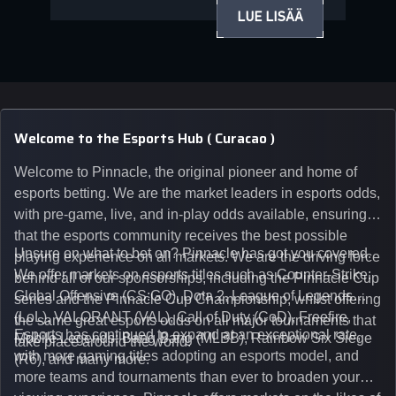
LUE LISÄÄ
Welcome to the Esports Hub ( Curacao )
Welcome to Pinnacle, the original pioneer and home of
esports betting. We are the market leaders in esports odds,
with pre-game, live, and in-play odds available, ensuring
that the esports community receives the best possible
Unsure on what to bet on? Pinnacle has got you covered.
playing experience on all markets. We are the driving force
We offer markets on esports titles such as Counter-Strike:
behind all of our sponsorships, including the Pinnacle Cup
Global Offensive (CS:GO), Dota 2, League of Legends
series and the Pinnacle Cup Championship, whilst offering
(LoL), VALORANT (VAL), Call of Duty (CoD), Freefire,
the same great esports odds on all major tournaments that
Esports has continued to expand at an exceptional rate,
Mobile Legends: Bang Bang (MLBB), Rainbow Six Siege
take place around the world.
with more gaming titles adopting an esports model, and
(R6), and many more.
more teams and tournaments than ever to broaden your