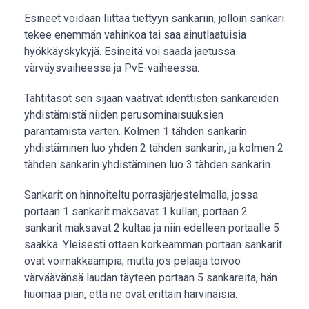
Esineet voidaan liittää tiettyyn sankariin, jolloin sankari
tekee enemmän vahinkoa tai saa ainutlaatuisia
hyökkäyskykyjä. Esineitä voi saada jaetussa
värväysvaiheessa ja PvE-vaiheessa.
Tähtitasot sen sijaan vaativat identtisten sankareiden
yhdistämistä niiden perusominaisuuksien
parantamista varten. Kolmen 1 tähden sankarin
yhdistäminen luo yhden 2 tähden sankarin, ja kolmen 2
tähden sankarin yhdistäminen luo 3 tähden sankarin.
Sankarit on hinnoiteltu porrasjärjestelmällä, jossa
portaan 1 sankarit maksavat 1 kullan, portaan 2
sankarit maksavat 2 kultaa ja niin edelleen portaalle 5
saakka. Yleisesti ottaen korkeamman portaan sankarit
ovat voimakkaampia, mutta jos pelaaja toivoo
värväävänsä laudan täyteen portaan 5 sankareita, hän
huomaa pian, että ne ovat erittäin harvinaisia.