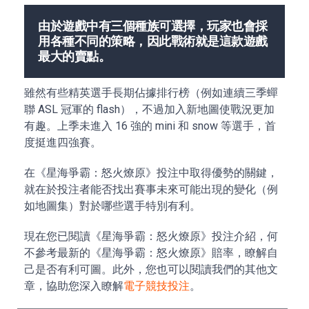
由於遊戲中有三個種族可選擇，玩家也會採
用各種不同的策略，因此戰術就是這款遊戲
最大的賣點。
雖然有些精英選手長期佔據排行榜（例如連續三季蟬
聯 ASL 冠軍的 flash），不過加入新地圖使戰況更加
有趣。上季未進入 16 強的 mini 和 snow 等選手，首
度挺進四強賽。
在《星海爭霸：怒火燎原》投注中取得優勢的關鍵，
就在於投注者能否找出賽事未來可能出現的變化（例
如地圖集）對於哪些選手特別有利。
現在您已閱讀《星海爭霸：怒火燎原》投注介紹，何
不參考最新的《星海爭霸：怒火燎原》賠率，瞭解自
己是否有利可圖。此外，您也可以閱讀我們的其他文
章，協助您深入瞭解
電子競技投注
。