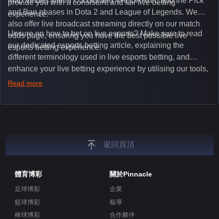
Map Vetoes within CS:GO and VALORANT, and the Pick
provide you with a consistent and fair live betting
and Ban phases in Dota 2 and League of Legends. We
experience.
also offer live broadcast streaming directly on our match
Unsure on how to bet on live esports? Make sure to read
odds page, ensuring you have the best possible live
our dedicated esports betting article, explaining the
esports betting experience.
different terminology used in live esports betting, and
enhance your live betting experience by utilising our tools,
such as integrated live broadcasts, match and round
Read more
tickers, and our dedicated esports blog, which offers
unique insights on the latest esports events.
返回頁頂
體育博彩
關於Pinnacle
足球博彩
企業
籃球博彩
報導
棒球博彩
合作夥伴