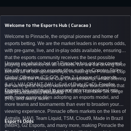
Welcome to the Esports Hub ( Curacao )
Welcome to Pinnacle, the original pioneer and home of
esports betting. We are the market leaders in esports odds,
with pre-game, live, and in-play odds available, ensuring
that the esports community receives the best possible
Unsure on what to bet on? Pinnacle has got you covered.
playing experience on all markets. We are the driving force
We offer markets on esports titles such as Counter-Strike:
behind all of our sponsorships, including the Pinnacle Cup
Global Offensive (CS:GO), Dota 2, League of Legends
series and the Pinnacle Cup Championship, whilst offering
(LoL), VALORANT (VAL), Call of Duty (CoD), Freefire,
the same great esports odds on all major tournaments that
Esports has continued to expand at an exceptional rate,
Mobile Legends: Bang Bang (MLBB), Rainbow Six Siege
take place around the world.
with more gaming titles adopting an esports model, and
(R6), and many more.
more teams and tournaments than ever to broaden your
viewing experience. Pinnacle offers markets on the likes of
Astralis, NAVI, Team Liquid, TSM, Cloud9, Made in Brazil
Esports Odds
(MiBR), G2 Esports, and many more, making Pinnacle the