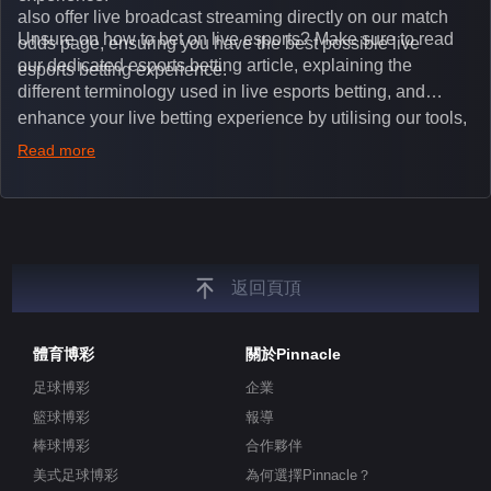
also offer live broadcast streaming directly on our match
Unsure on how to bet on live esports? Make sure to read
odds page, ensuring you have the best possible live
our dedicated esports betting article, explaining the
esports betting experience.
different terminology used in live esports betting, and
enhance your live betting experience by utilising our tools,
such as integrated live broadcasts, match and round
Read more
tickers, and our dedicated esports blog, which offers
unique insights on the latest esports events.
返回頁頂
體育博彩
關於Pinnacle
足球博彩
企業
籃球博彩
報導
棒球博彩
合作夥伴
美式足球博彩
為何選擇Pinnacle？