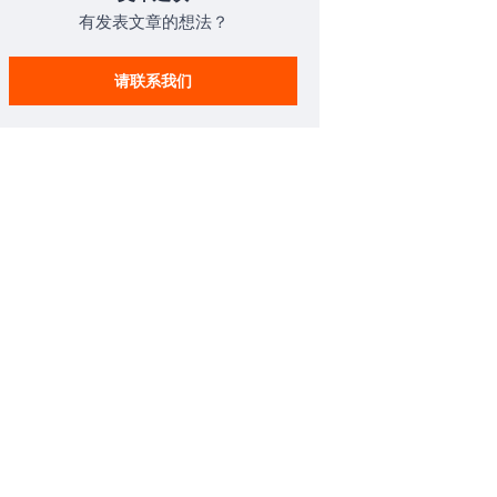
有发表文章的想法？
请联系我们