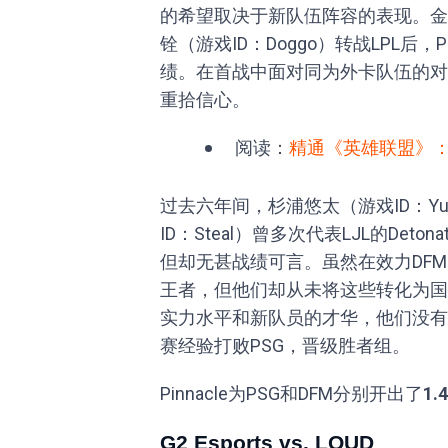
的希望取决于新队伍阵容的表现。金东佑
铨（游戏ID：Doggo）转战LPL
绩。在首战中面对同为外卡队伍的对
重拾信心。
阅读：
精通《英雄联盟》
过去六年间，杉浦悠太（游戏ID：Yutap
ID：Steal）曾多次代表LJL的Deton
但却无甚战绩可言。虽然在效力DF
王者，但他们却从未将这些转化为国
实力水平和新队员的才华，他们没有
赛经验打败PSG，晋级胜者组。
Pinnacle为PSG和DFM分别开出了
1.
G2 Esports vs. LOUD