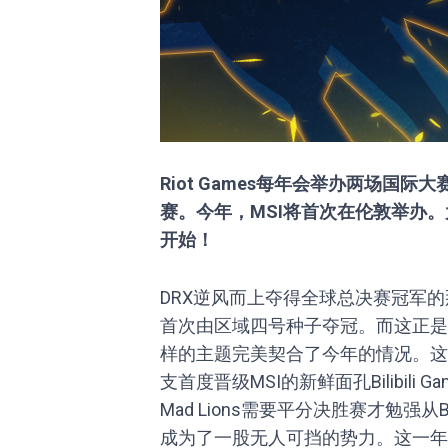
Riot Games每年会举办两场国际
赛。今年，MSI将首次在伦敦举办
开始！
DRX逆风而上夺得全球总决赛冠军
首次由区域四号种子夺冠。而这正是
样的主题完美契合了今年的情况。这
支首度晋级MSI的新鲜面孔Bilibili
Mad Lions需要平分决胜赛才勉
成为了一股无人可挡的势力。这一年，