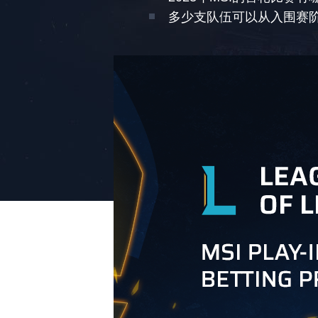
多少支队伍可以从入围赛