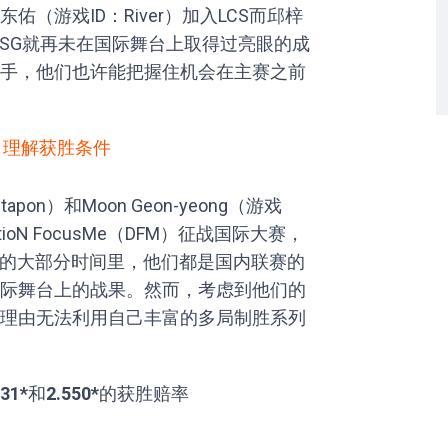
（游戏ID：River）加入LCS而邱梓
后，PSG就再未在国际舞台上取得过亮眼的成
手，他们也许能把握住机会在主赛之前
：理解获胜条件
on）和Moon Geon-yeong（游戏
atioN FocusMe（DFM）征战国际大赛，
M的大部分时间里，他们都是国内联赛的
际舞台上的战果。然而，考虑到他们的
理由无法利用自己丰富的多局制胜系列
431*
和
2.550*
的获胜赔率