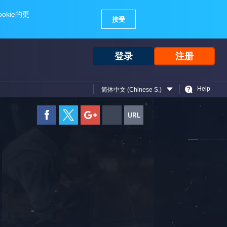
登录
注册
Help
简体中文 (Chinese S.)