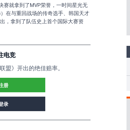
决赛就拿到了MVP荣誉，一时间星光无
ns（GG）在与重回战场的传奇选手、韩国天才
出，拿到了队伍史上首个国际大赛资
注电竞
《英雄联盟》开出的绝佳赔率。
注册
登录