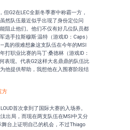
，但G2在LEC全新冬季赛中称霸一方，
虽然队伍最近似乎出现了身份定位问
能阻止他们。他们不仅有好几位队员都
军选手拉斯穆斯·温特（游戏ID：Caps）
kyx）——真的很难想象这支队伍在今年的MSI
年打职业比赛的马丁·桑德林（游戏ID：
如何表现。代表G2这样大名鼎鼎的队伍比
为他提供帮助，我想他在入围赛阶段结
 蓝方
后，LOUD首次拿到了国际大赛的入场券。
e将他们淘汰出局，而现在两支队伍在MSI中又分
舞台上证明自己的机会，不过Thiago