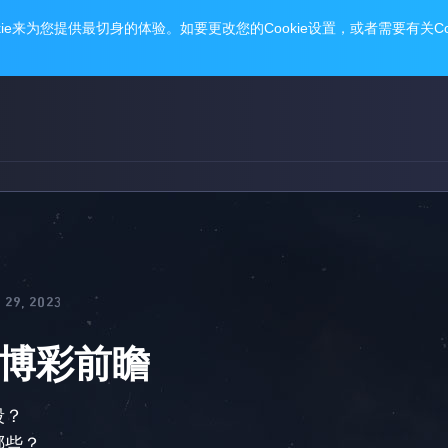
 29, 2023
| 博彩前瞻
段？
哪些？