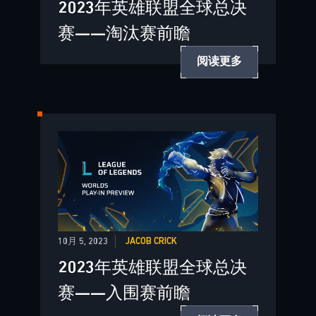
2023年英雄联盟全球总决
赛——淘汰赛前瞻
阅读更多
10月 5, 2023
JACOB CRICK
2023年英雄联盟全球总决
赛——入围赛前瞻