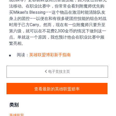
法移动。在职业比赛中，你常常会看到附魔师优先购
买Mikael’s Blessing——这个物品在激活时能清除队友
身上的团控——以便在和有很多硬团控技能的组合对战
时用于己方Carry。然而，现在有一位附魔师只要升至
第六级，就可以在不花费2,300金币的情况下做到这一
点。单就这一个原因，我也预计他会在职业比赛中频
繁亮相。
阅读：
英雄联盟博彩新手指南
电子竞技主页
查看最新的英雄联盟赔率
类别
英雄联盟