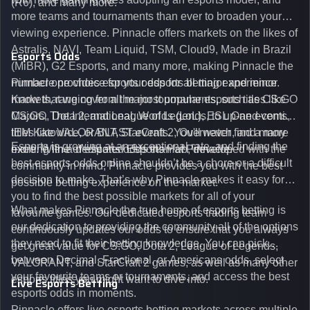
(R6), and many more.
more teams and tournaments than ever to broaden your
viewing experience. Pinnacle offers markets on the likes of
Astralis, NAVI, Team Liquid, TSM, Cloud9, Made in Brazil
Esports Odds
(MiBR), G2 Esports, and many more, making Pinnacle the
number one choice for your esports betting experience.
Pinnacle provides esports odds for all major and minor
Know that we cover all major tournaments, such as CS:GO
markets, ranging from the most popular esports titles like
Majors, The International, Worlds (LoL), ESL One events,
CS:GO, Dota 2, and League of Legends, to up-and-coming
IEM Katowice, or BLAST events. You'll never find a more
titles like VALORANT, StarCraft 2, Overwatch, and many
Esports is growing at an exceptional rate, and finding the
exciting line of esports odds than at Pinnacle.
more. With a dedicated Esports Hub, developed with the
best esports odds online shouldn’t be a chore or a difficult
community in mind, Pinnacle provides you with the best
decision to make. That’s why Pinnacle makes it easy for
possible betting experience on the market.
you to find the best possible markets for all of your
What makes Pinnacle the true home of esports betting is
favourite games. Our dedicated esports trading team
our dedication to providing the community all of the options
continuously updates our odds to ensure that you always
they need to fit their betting knowledge. You can pick
get great value for CS:GO, Dota 2, League of Legends,
between Decimal, Fractional, or Americans odds, select
VALORANT, and StarCraft 2 games, as well as many other
your favourite teams or tournaments, and access the best
esports titles you might want to dive into.
Live Esports Betting
esports odds in moments.
Pinnacle offers live esports betting markets across multiple