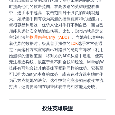
创造出跟随队友的治疗区域，治疗范围内的队友，同
时提高他们的攻击范围。在高级别的英雄联盟赛事
中，选手水平越高，攻击范围对于胜负的影响就越
大。如果选手拥有极为高超的控制距离和机械能力，
就很容易利用这一优势来让对手打不到自己，而自己
却能从远处安全地输出伤害。比如，Caitlyn就是定义
主流打法的
物理伤害Carry（ADC）
。当她在比赛中有
着优异的数据时，极其善于操作的
LCK
选手常常会通
过下面这种方式宣称自己对路线的绝对主导权：利用
她超群的进攻范围，将对方的ADC从路中逼退，使其
无法靠近兵线，以至于拿不到金钱和经验。Milio的W
技能有可能会让其他英雄享受到同样的优势。它甚至
可以扩大Caitlyn本身的优势，或者在对方选中她时作
为己方克制她的法宝。这个技能究竟会如何改变主流
打法，还需要等到在职业比赛中亮相才能见分晓。
投注英雄联盟