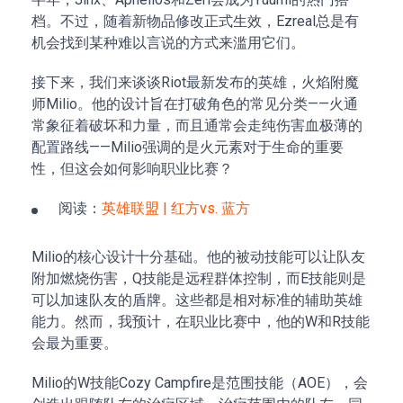
档。不过，随着新物品修改正式生效，Ezreal总是有
机会找到某种难以言说的方式来滥用它们。
接下来，我们来谈谈Riot最新发布的英雄，火焰附魔
师Milio。他的设计旨在打破角色的常见分类——火通
常象征着破坏和力量，而且通常会走纯伤害血极薄的
配置路线——Milio强调的是火元素对于生命的重要
性，但这会如何影响职业比赛？
阅读：
英雄联盟 | 红方vs. 蓝方
Milio的核心设计十分基础。他的被动技能可以让队友
附加燃烧伤害，Q技能是远程群体控制，而E技能则是
可以加速队友的盾牌。这些都是相对标准的辅助英雄
能力。然而，我预计，在职业比赛中，他的W和R技能
会最为重要。
Milio的W技能Cozy Campfire是范围技能（AOE），会