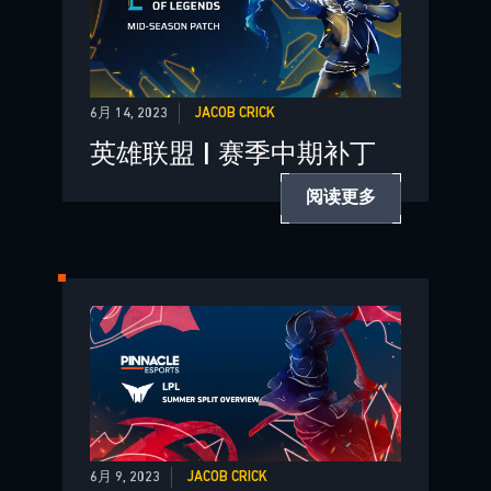
6月 14, 2023
JACOB CRICK
英雄联盟 | 赛季中期补丁
阅读更多
6月 9, 2023
JACOB CRICK