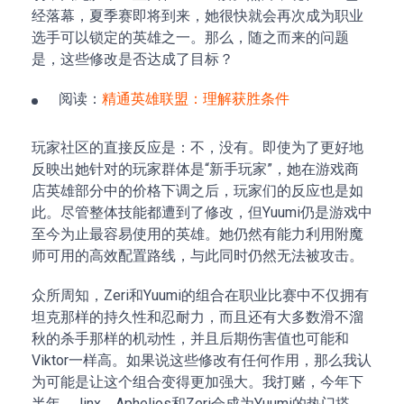
经落幕，夏季赛即将到来，她很快就会再次成为职业
选手可以锁定的英雄之一。那么，随之而来的问题
是，这些修改是否达成了目标？
阅读：
精通英雄联盟：理解获胜条件
玩家社区的直接反应是：不，没有。即使为了更好地
反映出她针对的玩家群体是“新手玩家”，她在游戏商
店英雄部分中的价格下调之后，玩家们的反应也是如
此。尽管整体技能都遭到了修改，但Yuumi仍是游戏中
至今为止最容易使用的英雄。她仍然有能力利用附魔
师可用的高效配置路线，与此同时仍然无法被攻击。
众所周知，Zeri和Yuumi的组合在职业比赛中不仅拥有
坦克那样的持久性和忍耐力，而且还有大多数滑不溜
秋的杀手那样的机动性，并且后期伤害值也可能和
Viktor一样高。如果说这些修改有任何作用，那么我认
为可能是让这个组合变得更加强大。我打赌，今年下
半年，Jinx、Aphelios和Zeri会成为Yuumi的热门搭