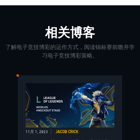
相关博客
了解电子竞技博彩的运作方式，阅读锦标赛前瞻并学
习电子竞技博彩策略。
11月 1, 2023
JACOB CRICK