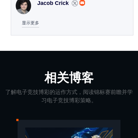
Jacob Crick
显示更多
相关博客
了解电子竞技博彩的运作方式，阅读锦标赛前瞻并学
习电子竞技博彩策略。