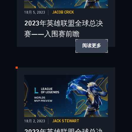
10月 5, 2023
JACOB CRICK
2023年英雄联盟全球总决
赛——入围赛前瞻
阅读更多
10月 2, 2023
JACK STEWART