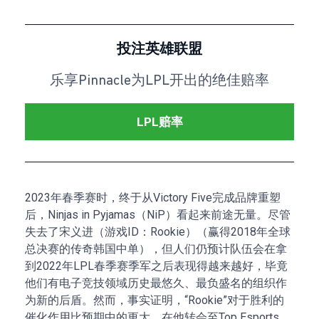
投注英雄联盟
乐享Pinnacle为LPL开出的绝佳赔率
LPL赔率
2023年春季赛时，终于从Victory Five完成品牌重塑
后，Ninjas in Pyjamas（NiP）看起来前途无量。尽管
失去了宋义进（游戏ID：Rookie）（赢得2018年全球
总决赛的传奇韩国中单），但人们仍预计队伍会在拿
到2022年LPL春季赛季军之后表现得越来越好，毕竟
他们有电子竞技领域历史最悠久、最负盛名的组织作
为新的后盾。然而，事实证明，“Rookie”对于胜利的
催化作用比预期中的更大，在他转会至Top Esports