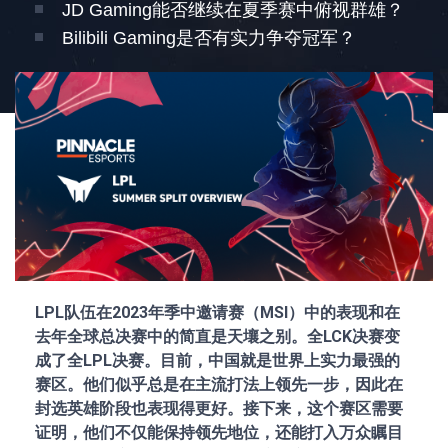
JD Gaming能否继续在夏季赛中俯视群雄？
Bilibili Gaming是否有实力争夺冠军？
LPL队伍在2023年季中邀请赛（MSI）中的表现和在
去年全球总决赛中的简直是天壤之别。全LCK决赛变
成了全LPL决赛。目前，中国就是世界上实力最强的
赛区。他们似乎总是在主流打法上领先一步，因此在
封选英雄阶段也表现得更好。接下来，这个赛区需要
证明，他们不仅能保持领先地位，还能打入万众瞩目