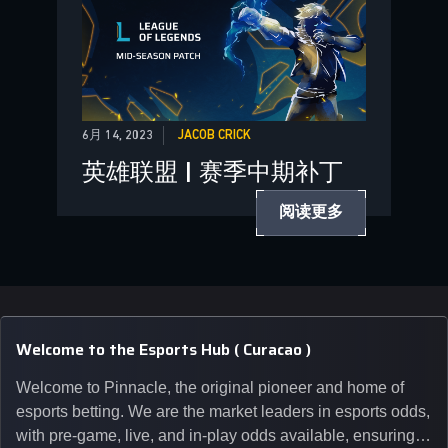
6月 14, 2023
JACOB CRICK
英雄联盟 | 赛季中期补丁
阅读更多
Welcome to the Esports Hub ( Curacao )
Welcome to Pinnacle, the original pioneer and home of
esports betting. We are the market leaders in esports odds,
with pre-game, live, and in-play odds available, ensuring