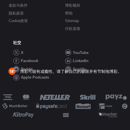
条款与条件
博彩规则
隐私政策
帮助
Cookie政策
Sitemap
付款选项
社交
X
YouTube
Facebook
LinkedIn
Reddit
Spotify
博彩可能有成瘾性。请了解自己的极限并有节制地博彩。
Apple Podcasts