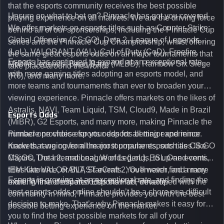
that the esports community receives the best possible
Unsure on what to bet on? Pinnacle has got you covered.
playing experience on all markets. We are the driving force
We offer markets on esports titles such as Counter-Strike:
behind all of our sponsorships, including the Pinnacle Cup
Global Offensive (CS:GO), Dota 2, League of Legends
series and the Pinnacle Cup Championship, whilst offering
(LoL), VALORANT (VAL), Call of Duty (CoD), Freefire,
the same great esports odds on all major tournaments that
Esports has continued to expand at an exceptional rate,
Mobile Legends: Bang Bang (MLBB), Rainbow Six Siege
take place around the world.
with more gaming titles adopting an esports model, and
(R6), and many more.
more teams and tournaments than ever to broaden your
viewing experience. Pinnacle offers markets on the likes of
Astralis, NAVI, Team Liquid, TSM, Cloud9, Made in Brazil
Esports Odds
(MiBR), G2 Esports, and many more, making Pinnacle the
number one choice for your esports betting experience.
Pinnacle provides esports odds for all major and minor
Know that we cover all major tournaments, such as CS:GO
markets, ranging from the most popular esports titles like
Majors, The International, Worlds (LoL), ESL One events,
CS:GO, Dota 2, and League of Legends, to up-and-coming
IEM Katowice, or BLAST events. You'll never find a more
titles like VALORANT, StarCraft 2, Overwatch, and many
Esports is growing at an exceptional rate, and finding the
exciting line of esports odds than at Pinnacle.
more. With a dedicated Esports Hub, developed with the
best esports odds online shouldn’t be a chore or a difficult
community in mind, Pinnacle provides you with the best
decision to make. That’s why Pinnacle makes it easy for
possible betting experience on the market.
you to find the best possible markets for all of your