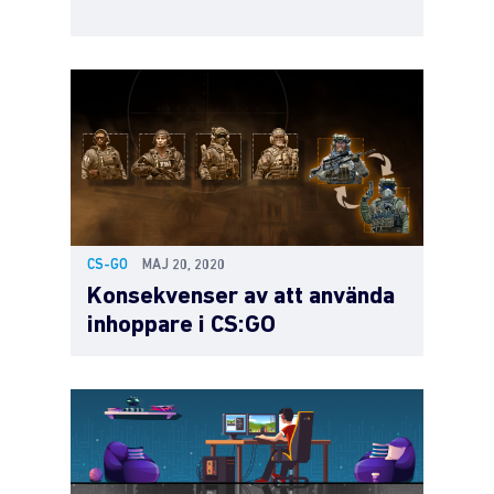
CS-GO
MAJ 20, 2020
Konsekvenser av att använda
inhoppare i CS:GO