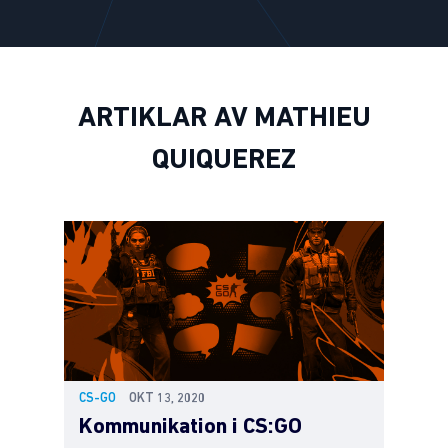
ARTIKLAR AV MATHIEU
QUIQUEREZ
CS-GO
OKT 13, 2020
Kommunikation i CS:GO