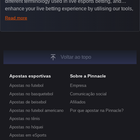
different terminology used in live esports betting, and
enhance your live betting experience by utilising our tools,
such as integrated live broadcasts, match and round
Read more
tickers, and our dedicated esports blog, which offers
unique insights on the latest esports events.
Voltar ao topo
Apostas esportivas
Sobre a Pinnacle
Apostas no futebol
Empresa
Apostas no basquetebol
Comunicação social
Apostas de beisebol
Afiliados
Apostas no futebol americano
Por que apostar na Pinnacle?
Apostas no tênis
Apostas no hóquei
Apostas em eSports