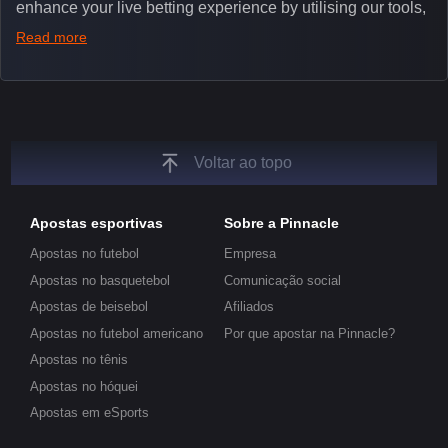
enhance your live betting experience by utilising our tools,
such as integrated live broadcasts, match and round
Read more
tickers, and our dedicated esports blog, which offers
unique insights on the latest esports events.
Voltar ao topo
Apostas esportivas
Sobre a Pinnacle
Apostas no futebol
Empresa
Apostas no basquetebol
Comunicação social
Apostas de beisebol
Afiliados
Apostas no futebol americano
Por que apostar na Pinnacle?
Apostas no tênis
Apostas no hóquei
Apostas em eSports