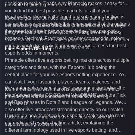
decision to make. That’s why Pinnacle makes it easy for
possible betting experience on the market.
you to find the best possible markets for all of your
What makes Pinnacle the true home of esports betting is
favourite games. Our dedicated esports trading team
our dedication to providing the community all of the options
continuously updates our odds to ensure that you always
they need to fit their betting knowledge. You can pick
get great value for CS:GO, Dota 2, League of Legends,
between Decimal, Fractional, or Americans odds, select
VALORANT, and StarCraft 2 games, as well as many other
your favourite teams or tournaments, and access the best
esports titles you might want to dive into.
Live Esports Betting
esports odds in moments.
Pinnacle offers live esports betting markets across multiple
categories and titles, with the Esports Hub being the
central place for your live esports betting experience. You
can watch your favourite players, teams, matches, and
We capture all phases of a live tournament, including the
tournaments live, with markets updating in real-time to
Map Vetoes within CS:GO and VALORANT, and the Pick
provide you with a consistent and fair live betting
and Ban phases in Dota 2 and League of Legends. We
experience.
also offer live broadcast streaming directly on our match
Unsure on how to bet on live esports? Make sure to read
odds page, ensuring you have the best possible live
our dedicated esports betting article, explaining the
esports betting experience.
different terminology used in live esports betting, and