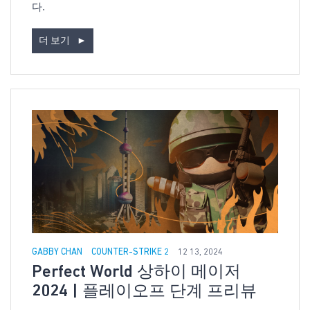
다.
더 보기
►
GABBY CHAN
COUNTER-STRIKE 2
12 13, 2024
Perfect World 상하이 메이저
2024 | 플레이오프 단계 프리뷰