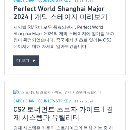
GABBY CHAN
COUNTER-STRIKE 2
11 29, 2024
Perfect World Shanghai Major
2024 | 개막 스테이지 미리보기
지역별 RMR이 모두 종료되면서, Perfect World
Shanghai Major 2024의 개막 스테이지에 참가할 16개
팀이 확정되었습니다. 중국에서 최초로 열리는 CS2
메이저에 대해 자세히 알아보겠습니다!
더 보기
►
GABBY CHAN
COUNTER-STRIKE 2
11 22, 2024
CS2 토너먼트 초보자 가이드 | 경
제 시스템과 유틸리티
경제 시스템은 카운터-스트라이크의 핵심 기능 중 하