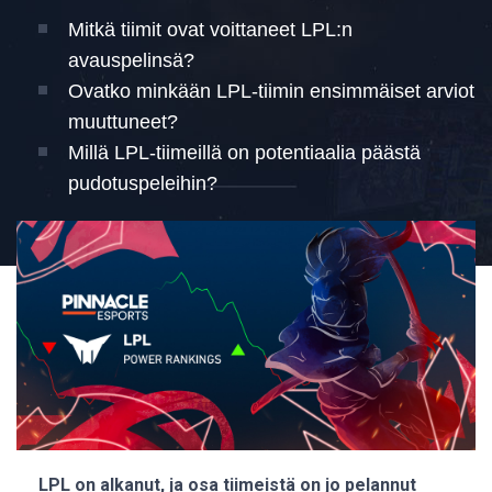
Mitkä tiimit ovat voittaneet LPL:n
avauspelinsä?
Ovatko minkään LPL-tiimin ensimmäiset arviot
muuttuneet?
Millä LPL-tiimeillä on potentiaalia päästä
pudotuspeleihin?
LPL on alkanut, ja osa tiimeistä on jo pelannut