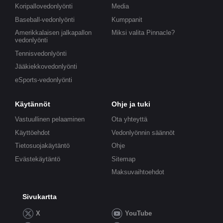
Koripallovedonlyönti
Media
Baseball-vedonlyönti
Kumppanit
Amerikkalaisen jalkapallon
Miksi valita Pinnacle?
vedonlyönti
Tennisvedonlyönti
Jääkiekkovedonlyönti
eSports-vedonlyönti
Käytännöt
Ohje ja tuki
Vastuullinen pelaaminen
Ota yhteyttä
Käyttöehdot
Vedonlyönnin säännöt
Tietosuojakäytäntö
Ohje
Evästekäytäntö
Sitemap
Maksuvaihtoehdot
Sivukartta
X
YouTube