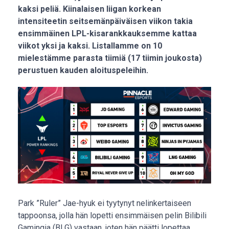
kaksi peliä. Kiinalaisen liigan korkean
intensiteetin seitsemänpäiväisen viikon takia
ensimmäinen LPL-kisarankkauksemme kattaa
viikot yksi ja kaksi. Listallamme on 10
mielestämme parasta tiimiä (17 tiimin joukosta)
perustuen kauden aloituspeleihin.
Park ”Ruler” Jae-hyuk ei tyytynyt nelinkertaiseen
tappoonsa, jolla hän lopetti ensimmäisen pelin Bilibili
Gamingia (BLG) vastaan, joten hän päätti lopettaa