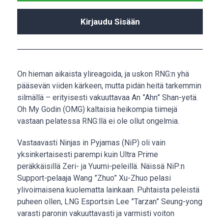
Kirjaudu Sisään
On hieman aikaista ylireagoida, ja uskon RNG:n yhä
pääsevän viiden kärkeen, mutta pidän heitä tarkemmin
silmällä – erityisesti vakuuttavaa An ”Ahn” Shan-yetä.
Oh My Godin (OMG) kaltaisia heikompia tiimejä
vastaan pelatessa RNG:llä ei ole ollut ongelmia.
Vastaavasti Ninjas in Pyjamas (NiP) oli vain
yksinkertaisesti parempi kuin Ultra Prime
peräkkäisillä Zeri- ja Yuumi-peleillä. Näissä NiP:n
Support-pelaaja Wang ”Zhuo” Xu-Zhuo pelasi
ylivoimaisena kuolematta lainkaan. Puhtaista peleistä
puheen ollen, LNG Esportsin Lee ”Tarzan” Seung-yong
varasti paronin vakuuttavasti ja varmisti voiton