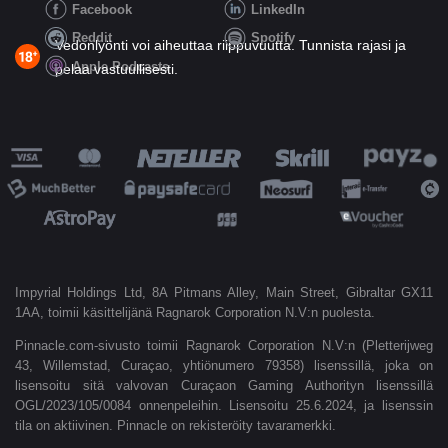
Facebook
LinkedIn
Reddit
Spotify
Vedonlyönti voi aiheuttaa riippuvuutta. Tunnista rajasi ja
Apple Podcasts
pelaa vastuullisesti.
Impyrial Holdings Ltd, 8A Pitmans Alley, Main Street, Gibraltar GX11
1AA, toimii käsittelijänä Ragnarok Corporation N.V:n puolesta.
Pinnacle.com-sivusto toimii Ragnarok Corporation N.V:n (Pletterijweg
43, Willemstad, Curaçao, yhtiönumero 79358) lisenssillä, joka on
lisensoitu sitä valvovan Curaçaon Gaming Authorityn lisenssillä
OGL/2023/105/0084 onnenpeleihin. Lisensoitu 25.6.2024, ja lisenssin
tila on aktiivinen. Pinnacle on rekisteröity tavaramerkki.