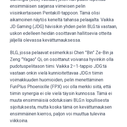
ensimmäisen sarjansa viimeisen pelin
viisinkertaiseen Pentakill-tappoon. Tämä olisi
aikamoinen näytös keneltä tahansa pelaajalta. Vaikka
JD Gaming (JDG) hävisikin yhden pelin BLG:tä vastaan,
uskon edelleen heidän osoittavan hallitsevia otteita
jäljellä olevassa kevätturnauksessa.
BLG, jossa pelaavat esimerkiksi Chen ”Bin” Ze-Bin ja
Zeng ”Yagao” Qi, on osoittanut voivansa hyvinkin olla
pudotuspelitason tiimi. Vaikka 2–1-tappio JDG:tä
vastaan onkin vielä kunnioitettavaa JDG:n tiimin
voimakkuuden huomioiden, pelin menettäminen
FunPlus Phoenixille (FPX) voi olla merkki siitä, että
tiimin synergia ei ole vielä täysin kunnossa. Tämä ei
muuta ensimmäisiä odotuksiani BLG:n lopullisesta
sijoituksesta, mutta koska tämä on kevätturnauksen
ensimmäinen kierros, paljon voi muuttua tulevina
viikkoina.