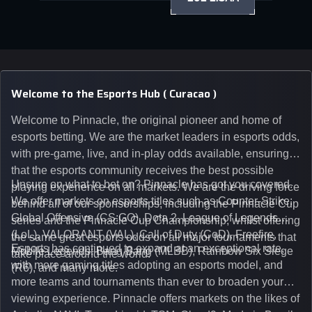
Welcome to the Esports Hub ( Curacao )
Welcome to Pinnacle, the original pioneer and home of
esports betting. We are the market leaders in esports odds,
with pre-game, live, and in-play odds available, ensuring
that the esports community receives the best possible
Unsure on what to bet on? Pinnacle has got you covered.
playing experience on all markets. We are the driving force
We offer markets on esports titles such as Counter-Strike:
behind all of our sponsorships, including the Pinnacle Cup
Global Offensive (CS:GO), Dota 2, League of Legends
series and the Pinnacle Cup Championship, whilst offering
(LoL), VALORANT (VAL), Call of Duty (CoD), Freefire,
the same great esports odds on all major tournaments that
Esports has continued to expand at an exceptional rate,
Mobile Legends: Bang Bang (MLBB), Rainbow Six Siege
take place around the world.
with more gaming titles adopting an esports model, and
(R6), and many more.
more teams and tournaments than ever to broaden your
viewing experience. Pinnacle offers markets on the likes of