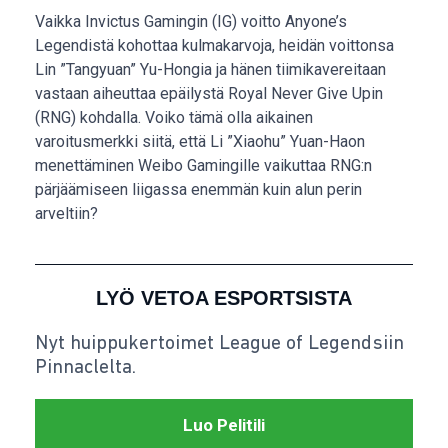
Vaikka Invictus Gamingin (IG) voitto Anyone’s
Legendistä kohottaa kulmakarvoja, heidän voittonsa
Lin ”Tangyuan” Yu-Hongia ja hänen tiimikavereitaan
vastaan aiheuttaa epäilystä Royal Never Give Upin
(RNG) kohdalla. Voiko tämä olla aikainen
varoitusmerkki siitä, että Li ”Xiaohu” Yuan-Haon
menettäminen Weibo Gamingille vaikuttaa RNG:n
pärjäämiseen liigassa enemmän kuin alun perin
arveltiin?
LYÖ VETOA ESPORTSISTA
Nyt huippukertoimet League of Legendsiin
Pinnaclelta.
Luo Pelitili