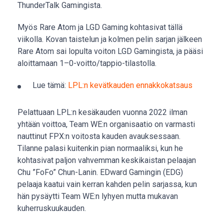
ThunderTalk Gamingista.
Myös Rare Atom ja LGD Gaming kohtasivat tällä
viikolla. Kovan taistelun ja kolmen pelin sarjan jälkeen
Rare Atom sai lopulta voiton LGD Gamingista, ja pääsi
aloittamaan 1–0-voitto/tappio-tilastolla.
Lue tämä:
LPL:n kevätkauden ennakkokatsaus
Pelattuaan LPL:n kesäkauden vuonna 2022 ilman
yhtään voittoa, Team WE:n organisaatio on varmasti
nauttinut FPX:n voitosta kauden avauksessaan.
Tilanne palasi kuitenkin pian normaaliksi, kun he
kohtasivat paljon vahvemman keskikaistan pelaajan
Chu ”FoFo” Chun-Lanin. EDward Gamingin (EDG)
pelaaja kaatui vain kerran kahden pelin sarjassa, kun
hän pysäytti Team WE:n lyhyen mutta mukavan
kuherruskuukauden.