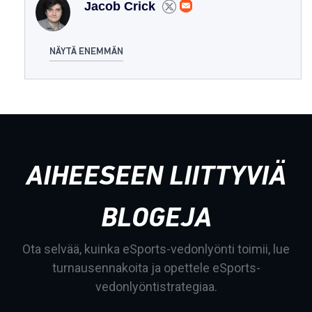
Jacob Crick
NÄYTÄ ENEMMÄN
AIHEESEEN LIITTYVIÄ
BLOGEJA
Ota selvää, kuinka eSports-vedonlyönti toimii, lue
turnausennakoita ja opettele eSports-
vedonlyöntistrategiaa.