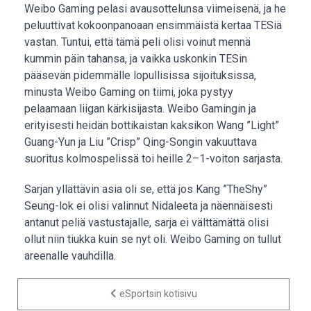
Weibo Gaming pelasi avausottelunsa viimeisenä, ja he
peluuttivat kokoonpanoaan ensimmäistä kertaa TESiä
vastan. Tuntui, että tämä peli olisi voinut mennä
kummin päin tahansa, ja vaikka uskonkin TESin
pääsevän pidemmälle lopullisissa sijoituksissa,
minusta Weibo Gaming on tiimi, joka pystyy
pelaamaan liigan kärkisijasta. Weibo Gamingin ja
erityisesti heidän bottikaistan kaksikon Wang ”Light”
Guang-Yun ja Liu ”Crisp” Qing-Songin vakuuttava
suoritus kolmospelissä toi heille 2–1-voiton sarjasta.
Sarjan yllättävin asia oli se, että jos Kang ”TheShy”
Seung-lok ei olisi valinnut Nidaleeta ja näennäisesti
antanut peliä vastustajalle, sarja ei välttämättä olisi
ollut niin tiukka kuin se nyt oli. Weibo Gaming on tullut
areenalle vauhdilla.
eSportsin kotisivu