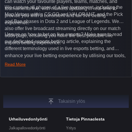
can watch your favourite players, teams, matches, and
We capture all phases of a live tournament, including the
tournaments live, with markets updating in real-time to
Map Vetoes within CS:GO and VALORANT, and the Pick
provide you with a consistent and fair live betting
and Ban phases in Dota 2 and League of Legends. We
experience.
also offer live broadcast streaming directly on our match
Unsure on how to bet on live esports? Make sure to read
odds page, ensuring you have the best possible live
our dedicated esports betting article, explaining the
esports betting experience.
different terminology used in live esports betting, and
enhance your live betting experience by utilising our tools,
such as integrated live broadcasts, match and round
Read More
tickers, and our dedicated esports blog, which offers
unique insights on the latest esports events.
Takaisin ylös
Urheiluvedonlyönti
Tietoja Pinnaclesta
Jalkapallovedonlyönti
Yritys