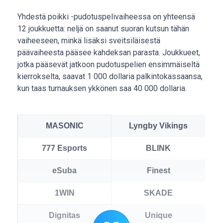
Yhdestä poikki -pudotuspelivaiheessa on yhteensä
12 joukkuetta: neljä on saanut suoran kutsun tähän
vaiheeseen, minkä lisäksi sveitsiläisestä
päävaiheesta pääsee kahdeksan parasta. Joukkueet,
jotka pääsevät jatkoon pudotuspelien ensimmäiseltä
kierrokselta, saavat 1 000 dollaria palkintokassaansa,
kun taas turnauksen ykkönen saa 40 000 dollaria.
MASONIC
Lyngby Vikings
777 Esports
BLINK
eSuba
Finest
1WIN
SKADE
Dignitas
Unique