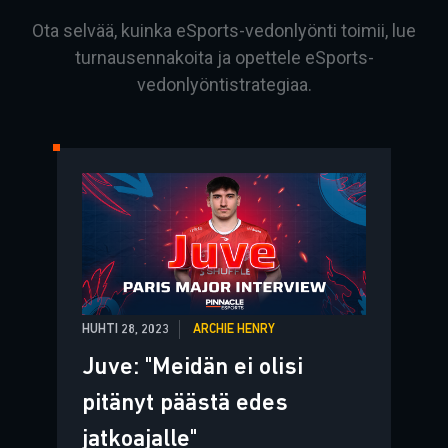
Ota selvää, kuinka eSports-vedonlyönti toimii, lue
turnausennakoita ja opettele eSports-
vedonlyöntistrategiaa.
HUHTI 28, 2023
ARCHIE HENRY
Juve: "Meidän ei olisi
pitänyt päästä edes
jatkoajalle"