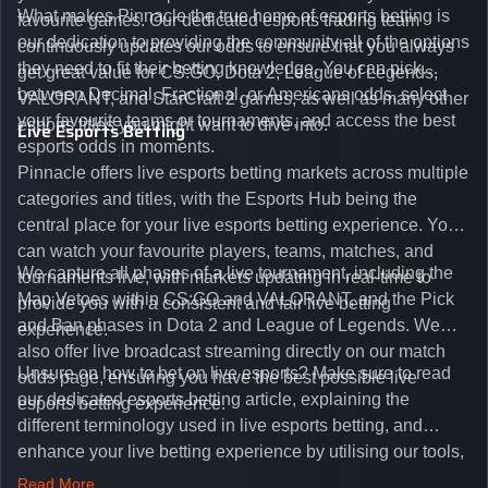
What makes Pinnacle the true home of esports betting is
favourite games. Our dedicated esports trading team
our dedication to providing the community all of the options
continuously updates our odds to ensure that you always
they need to fit their betting knowledge. You can pick
get great value for CS:GO, Dota 2, League of Legends,
between Decimal, Fractional, or Americans odds, select
VALORANT, and StarCraft 2 games, as well as many other
your favourite teams or tournaments, and access the best
esports titles you might want to dive into.
Live Esports Betting
esports odds in moments.
Pinnacle offers live esports betting markets across multiple
categories and titles, with the Esports Hub being the
central place for your live esports betting experience. You
can watch your favourite players, teams, matches, and
We capture all phases of a live tournament, including the
tournaments live, with markets updating in real-time to
Map Vetoes within CS:GO and VALORANT, and the Pick
provide you with a consistent and fair live betting
and Ban phases in Dota 2 and League of Legends. We
experience.
also offer live broadcast streaming directly on our match
Unsure on how to bet on live esports? Make sure to read
odds page, ensuring you have the best possible live
our dedicated esports betting article, explaining the
esports betting experience.
different terminology used in live esports betting, and
enhance your live betting experience by utilising our tools,
such as integrated live broadcasts, match and round
Read More