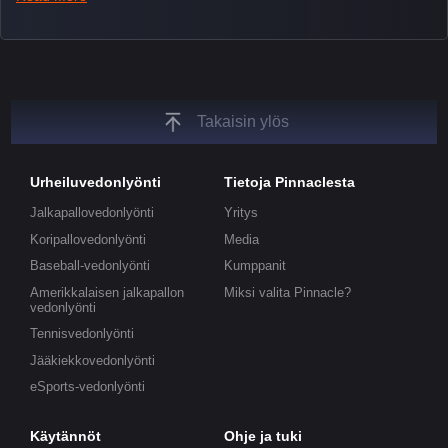
tickers, and our dedicated esports blog, which offers
unique insights on the latest esports events.
Takaisin ylös
Urheiluvedonlyönti
Tietoja Pinnaclesta
Jalkapallovedonlyönti
Yritys
Koripallovedonlyönti
Media
Baseball-vedonlyönti
Kumppanit
Amerikkalaisen jalkapallon
Miksi valita Pinnacle?
vedonlyönti
Tennisvedonlyönti
Jääkiekkovedonlyönti
eSports-vedonlyönti
Käytännöt
Ohje ja tuki