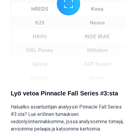
hREDS
Kova
K23
Nexus
HAVU
INDE IRAE
DBL Poney
00Nation
4glory
AGF Esport
Levadia
Marten
forZe
Mouz NXT
Lyö vetoa Pinnacle Fall Series #3:sta
Pudotuspelivaiheen
Pudotuspelivaiheen
Haluatko asiantuntijan analyysin Pinnacle Fall Series
kutsujoukkue #1
kutsujoukkue #2
#3:sta? Lue erillinen turnauksen
vedonlyöntiennakkomme, jossa analysoimme tiimejä,
Pudotuspelivaiheen
Pudotuspelivaiheen
arvioimme pelaajia ja katsomme kertoimia.
kutsujoukkue #3
kutsujoukkue #4