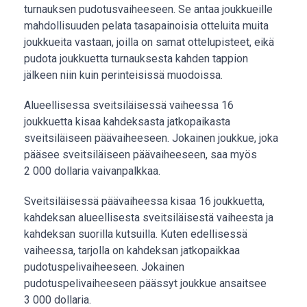
turnauksen pudotusvaiheeseen. Se antaa joukkueille
mahdollisuuden pelata tasapainoisia otteluita muita
joukkueita vastaan, joilla on samat ottelupisteet, eikä
pudota joukkuetta turnauksesta kahden tappion
jälkeen niin kuin perinteisissä muodoissa.
Alueellisessa sveitsiläisessä vaiheessa 16
joukkuetta kisaa kahdeksasta jatkopaikasta
sveitsiläiseen päävaiheeseen. Jokainen joukkue, joka
pääsee sveitsiläiseen päävaiheeseen, saa myös
2 000 dollaria vaivanpalkkaa.
Sveitsiläisessä päävaiheessa kisaa 16 joukkuetta,
kahdeksan alueellisesta sveitsiläisestä vaiheesta ja
kahdeksan suorilla kutsuilla. Kuten edellisessä
vaiheessa, tarjolla on kahdeksan jatkopaikkaa
pudotuspelivaiheeseen. Jokainen
pudotuspelivaiheeseen päässyt joukkue ansaitsee
3 000 dollaria.