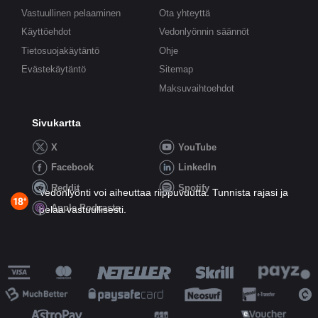
Vastuullinen pelaaminen
Ota yhteyttä
Käyttöehdot
Vedonlyönnin säännöt
Tietosuojakäytäntö
Ohje
Evästekäytäntö
Sitemap
Maksuvaihtoehdot
Sivukartta
X
YouTube
Facebook
LinkedIn
Reddit
Spotify
Vedonlyönti voi aiheuttaa riippuvuutta. Tunnista rajasi ja
Apple Podcasts
pelaa vastuullisesti.