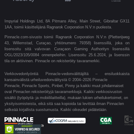
Impyrial Holdings Ltd, 8A Pitmans Alley, Main Street, Gibraltar GX11
1AA, toimii käsittelijänä Ragnarok Corporation N.V:n puolesta.
Pinnacle.com-sivusto toimii Ragnarok Corporation N.V:n (Pletterijweg
43, Willemstad, Curaçao, yhtiönumero 79358) lisenssillä, joka on
lisensoitu sitä valvovan Curaçaon Gaming Authorityn lisenssillä
OGL/2023/105/0084 onnenpeleihin. Lisensoitu 25.6.2024, ja lisenssin
tila on aktiivinen. Pinnacle on rekisteröity tavaramerkki.
Verkkovedonlyöntiä Pinnacle-vedonvälittäjiltä – ensiluokkaista
kansainvälistä urheiluvedonvälitystä © 2004–2026 Pinnacle
Pinnacle, Pinnacle Sports, Pinbet, Pinny ja kaikki muut johdannaiset
ovat Pinnaclen rekisteröityjä tavaramerkkejä. Kaikki verkkosivuston
sisältö (työpöytä- ja mobiililaitteilla), mukaan lukien urheilukertoimet, on
yksityisomisteista, eikä sitä saa kopioida tai levittää ilman Pinnaclen
selkeää kirjallista suostumusta. Kaikki oikeudet pidätetään.