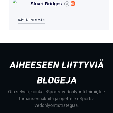
Stuart Bridges
NÄYTÄ ENEMMÄN
AIHEESEEN LIITTYVIÄ
BLOGEJA
Ota selvää, kuinka eSports-vedonlyönti toimii, lue
turnausennakoita ja opettele eSports-
vedonlyöntistrategiaa.