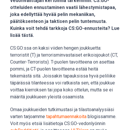
vedonvälittäjän kertoimia tarkemmin. CS:GO-
otteluiden ennustaminen vaatii lähestymistapaa,
joka edellyttää hyvää pelin mekaniikan,
päätöksenteon ja taktisen pelin tuntemusta.
Kuinka voit tehdä tarkkoja CS:GO-ennusteita? Lue
lisää tästä.
CS:GO:ssa on kaksi viiden hengen joukkuetta:
terroristit (T) ja terrorisminvastaiset erikoisjoukot (CT,
Counter-Terrorists). T-puolen tavoitteena on asettaa
pommi, ja CT-puolen tavoitteena estää heitä
tekemästä sitä. Joissakin tapauksissa hyvä peliliike
täpärässä tilanteessa
voi ratkaista sen, että joukkue
voittaa kierroksen tai jopa koko ottelun, mutta se ei
määritä joukkueen yleistä osaamista.
Omaa joukkueiden tutkimustasi ja tilastoanalyysiäsi
varten tarjoamme
tapahtumaennakoita
blogissamme.
Voit myös etsiä lisätietoja CS:GO-vedonlyönnin