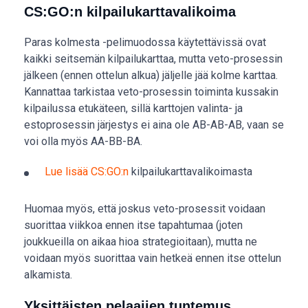
CS:GO:n kilpailukarttavalikoima
Paras kolmesta -pelimuodossa käytettävissä ovat
kaikki seitsemän kilpailukarttaa, mutta veto-prosessin
jälkeen (ennen ottelun alkua) jäljelle jää kolme karttaa.
Kannattaa tarkistaa veto-prosessin toiminta kussakin
kilpailussa etukäteen, sillä karttojen valinta- ja
estoprosessin järjestys ei aina ole AB-AB-AB, vaan se
voi olla myös AA-BB-BA.
Lue lisää CS:GO:n
kilpailukarttavalikoimasta
Huomaa myös, että joskus veto-prosessit voidaan
suorittaa viikkoa ennen itse tapahtumaa (joten
joukkueilla on aikaa hioa strategioitaan), mutta ne
voidaan myös suorittaa vain hetkeä ennen itse ottelun
alkamista.
Yksittäisten pelaajien tuntemus