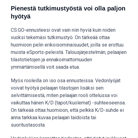
Pienestä tutkimustyöstä voi olla paljon
hyötyä
CS:GO-ennusteesi ovat vain niin hyviä kuin niiden
vuoksi tekemäsi tutkimustyö. On tärkeää ottaa
huomioon pelin erikoisominaisuudet, joilla se erottuu
muista eSports-peleistä. Talousjärjestelmän, pelaajien
tilastotietojen ja ennakoimattomuuden
ymmärtämisellä voit saada etua.
Myös rooleilla on iso osa ennusteissa. Vedonlyöjät
voivat hyötyä pelaajan tilastojen lisäksi sen
selvittämisestä, miten pelaajan rooli ottelussa voi
vaikuttaa hänen K/D (tapot/kuolemat) -suhteeseensa.
On tärkeää ottaa huomioon, että pelkkä K/D-suhde ei
anna tarkkaa kuvaa pelaajan taidoista tai
suoritustasosta.