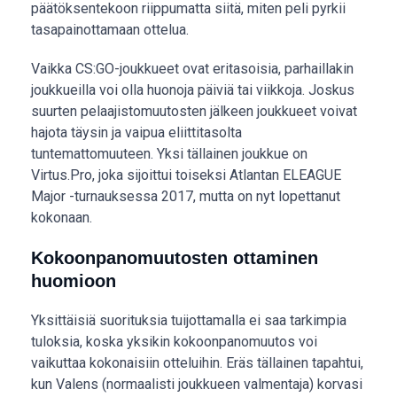
päätöksentekoon riippumatta siitä, miten peli pyrkii
tasapainottamaan ottelua.
Vaikka CS:GO-joukkueet ovat eritasoisia, parhaillakin
joukkueilla voi olla huonoja päiviä tai viikkoja. Joskus
suurten pelaajistomuutosten jälkeen joukkueet voivat
hajota täysin ja vaipua eliittitasolta
tuntemattomuuteen. Yksi tällainen joukkue on
Virtus.Pro, joka sijoittui toiseksi Atlantan ELEAGUE
Major -turnauksessa 2017, mutta on nyt lopettanut
kokonaan.
Kokoonpanomuutosten ottaminen
huomioon
Yksittäisiä suorituksia tuijottamalla ei saa tarkimpia
tuloksia, koska yksikin kokoonpanomuutos voi
vaikuttaa kokonaisiin otteluihin. Eräs tällainen tapahtui,
kun Valens (normaalisti joukkueen valmentaja) korvasi