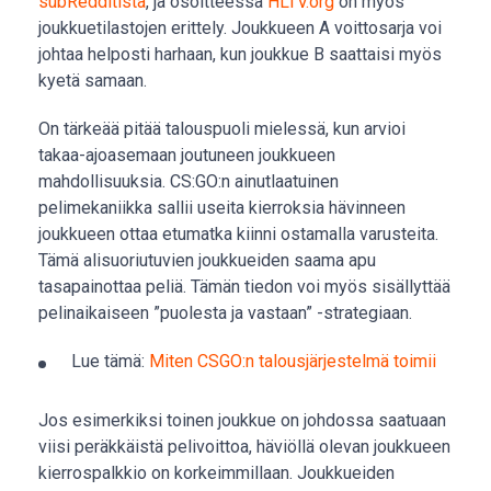
subRedditistä
,
ja osoitteessa
HLTV.org
on myös
joukkuetilastojen erittely. Joukkueen A voittosarja voi
johtaa helposti harhaan, kun joukkue B saattaisi myös
kyetä samaan.
On tärkeää pitää talouspuoli mielessä, kun arvioi
takaa-ajoasemaan joutuneen joukkueen
mahdollisuuksia. CS:GO:n ainutlaatuinen
pelimekaniikka sallii useita kierroksia hävinneen
joukkueen ottaa etumatka kiinni ostamalla varusteita.
Tämä alisuoriutuvien joukkueiden saama apu
tasapainottaa peliä. Tämän tiedon voi myös sisällyttää
pelinaikaiseen ”puolesta ja vastaan” -strategiaan.
Lue tämä:
Miten CSGO:n talousjärjestelmä toimii
Jos esimerkiksi toinen joukkue on johdossa saatuaan
viisi peräkkäistä pelivoittoa, häviöllä olevan joukkueen
kierrospalkkio on korkeimmillaan. Joukkueiden