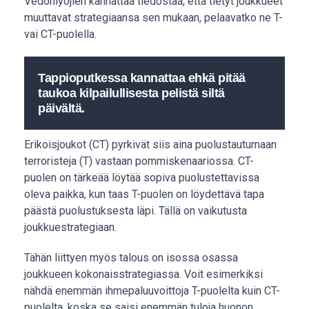
Vedonlyöjien kannattaa tiedostaa, että tietyt joukkueet
muuttavat strategiaansa sen mukaan, pelaavatko ne T-
vai CT-puolella.
Tappioputkessa kannattaa ehkä pitää
taukoa kilpailullisesta pelistä siltä
päivältä.
Erikoisjoukot (CT) pyrkivät siis aina puolustautumaan
terroristeja (T) vastaan pommiskenaariossa. CT-
puolen on tärkeää löytää sopiva puolustettavissa
oleva paikka, kun taas T-puolen on löydettävä tapa
päästä puolustuksesta läpi. Tällä on vaikutusta
joukkuestrategiaan.
Tähän liittyen myös talous on isossa osassa
joukkueen kokonaisstrategiassa. Voit esimerkiksi
nähdä enemmän ihmepaluuvoittoja T-puolelta kuin CT-
puolelta, koska se saisi enemmän tuloja huonon