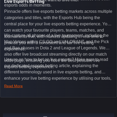
Live Esports Betting
esports odds in moments.
Pinnacle offers live esports betting markets across multiple
categories and titles, with the Esports Hub being the
central place for your live esports betting experience. You
can watch your favourite players, teams, matches, and
We capture all phases of a live tournament, including the
tournaments live, with markets updating in real-time to
Map Vetoes within CS:GO and VALORANT, and the Pick
provide you with a consistent and fair live betting
and Ban phases in Dota 2 and League of Legends. We
experience.
also offer live broadcast streaming directly on our match
Unsure on how to bet on live esports? Make sure to read
odds page, ensuring you have the best possible live
our dedicated esports betting article, explaining the
esports betting experience.
different terminology used in live esports betting, and
enhance your live betting experience by utilising our tools,
such as integrated live broadcasts, match and round
Read More
tickers, and our dedicated esports blog, which offers
unique insights on the latest esports events.