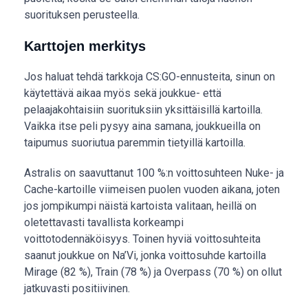
suorituksen perusteella.
Karttojen merkitys
Jos haluat tehdä tarkkoja CS:GO-ennusteita, sinun on
käytettävä aikaa myös sekä joukkue- että
pelaajakohtaisiin suorituksiin yksittäisillä kartoilla.
Vaikka itse peli pysyy aina samana, joukkueilla on
taipumus suoriutua paremmin tietyillä kartoilla.
Astralis on saavuttanut 100 %:n voittosuhteen Nuke- ja
Cache-kartoille viimeisen puolen vuoden aikana, joten
jos jompikumpi näistä kartoista valitaan, heillä on
oletettavasti tavallista korkeampi
voittotodennäköisyys. Toinen hyviä voittosuhteita
saanut joukkue on Na’Vi, jonka voittosuhde kartoilla
Mirage (82 %), Train (78 %) ja Overpass (70 %) on ollut
jatkuvasti positiivinen.