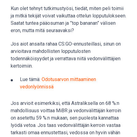
Kun olet tehnyt tutkimustyösi, tiedät, miten peli toimii
ja mitkä tekijät voivat vaikuttaa ottelun lopputulokseen.
Saatat tuntea pääosuman ja ”top bananan” välisen
eron, mutta mitä seuraavaksi?
Jos aiot ansaita rahaa CS:GO-ennusteillasi, sinun on
arvioitava mahdollisten lopputulosten
todennäköisyydet ja verrattava niitä vedonvälittäjien
kertoimiin.
Lue tämä:
Odotusarvon mittaaminen
vedonlyönnissä
Jos arvioit esimerkiksi, että Astraliksella on 68 %:n
mahdollisuus voittaa MiBR ja vedonvälittäjän kerroin
on asetettu 59 %:n mukaan, sen puolesta kannattaa
lyödä vetoa. Jos taas vedonvälittäjän kerroin vastaa
tarkasti omaa ennustettasi, vedossa on hyvin vähän