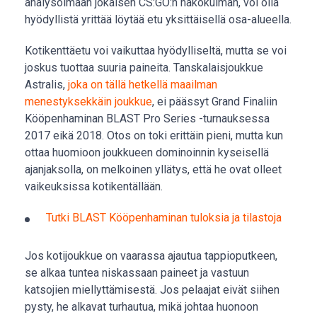
analysoimaan jokaisen CS:GO:n näkökulman, voi olla
hyödyllistä yrittää löytää etu yksittäisellä osa-alueella.
Kotikenttäetu voi vaikuttaa hyödylliseltä, mutta se voi
joskus tuottaa suuria paineita. Tanskalaisjoukkue
Astralis,
joka on tällä hetkellä maailman
menestyksekkäin joukkue
, ei päässyt Grand Finaliin
Kööpenhaminan BLAST Pro Series -turnauksessa
2017 eikä 2018. Otos on toki erittäin pieni, mutta kun
ottaa huomioon joukkueen dominoinnin kyseisellä
ajanjaksolla, on melkoinen yllätys, että he ovat olleet
vaikeuksissa kotikentällään.
Tutki BLAST Kööpenhaminan tuloksia ja tilastoja
Jos kotijoukkue on vaarassa ajautua tappioputkeen,
se alkaa tuntea niskassaan paineet ja vastuun
katsojien miellyttämisestä. Jos pelaajat eivät siihen
pysty, he alkavat turhautua, mikä johtaa huonoon