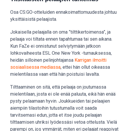
Osa CS:GO-otteluiden ennakoimattomuudesta johtuu
yksittäisistä pelaajista.
Jokaisella pelaajalla on oma ”tilttikertoimensa”, ja
pelaaja voi tiltata ennen tapahtumaa tai sen aikana.
Kun FaZe ei onnistunut selviytymään jatkoon
lohkovaiheesta ESL One New York -turnauksessa,
heidän silloinen pelinjohtajansa
Karrigan ilmoitti
sosiaalisessa mediassa
, ettei hän ollut oikeassa
mielentilassa vaan että hän poistuisi lavalta.
Tilttaaminen on sitä, että pelaaja on joutumassa
mielentilaan, josta ei ole enää paluuta, eikä hän enää
pysty pelaamaan hyvin. Joukkueiden tai pelaajien
aiempiin tilastoihin tutustumalla voit saada
tarvitsemasi edun, jotta et itse joudu pelaajan
tilttaamisen uhriksi lyödessäsi vetoa ottelusta. Vielä
parempi on, jos ymmärrät, miten eri pelaajat reagoivat