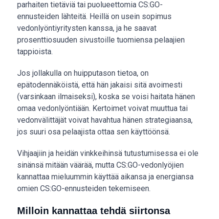
parhaiten tietäviä tai puolueettomia CS:GO-
ennusteiden lähteitä. Heillä on usein sopimus
vedonlyöntiyritysten kanssa, ja he saavat
prosenttiosuuden sivustoille tuomiensa pelaajien
tappioista.
Jos jollakulla on huipputason tietoa, on
epätodennäköistä, että hän jakaisi sitä avoimesti
(varsinkaan ilmaiseksi), koska se voisi haitata hänen
omaa vedonlyöntiään. Kertoimet voivat muuttua tai
vedonvälittäjät voivat havahtua hänen strategiaansa,
jos suuri osa pelaajista ottaa sen käyttöönsä.
Vihjaajiin ja heidän vinkkeihinsä tutustumisessa ei ole
sinänsä mitään väärää, mutta CS:GO-vedonlyöjien
kannattaa mieluummin käyttää aikansa ja energiansa
omien CS:GO-ennusteiden tekemiseen.
Milloin kannattaa tehdä siirtonsa