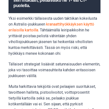
sen mukaan, pelaavatko ne T- vai CT-
puolella.
Yksi esimerkki tällaisesta uuden taktiikan kokeilusta
on Astralis-joukkueen
kranaattihyökkäyksen käyttö
erilaisilla kartoilla
. Tähtäämällä leiripaikkoihin he
yrittävät poistaa pelistä vähintään yhden
vihollisjoukkueen jäsenen tai heikentää vihollisten
kuntoa merkittävästi. Tässä on myös riski, että
hyökkäys menee kokonaan ohi.
Tällaiset strategiat lisäävät satunnaisuuden elementin,
joka voi tasoittaa voimasuhteita kahden eritasoisen
joukkueen välillä.
Muita harkittavia tekijöitä ovat pelaajien suoritukset,
tavoitteen hallinta, pistoolivoitot, voittoprosentit
tietyillä kartoilla sekä se, pelaako joukkue
kotikentällään vai ei. Sen sijaan, että pyrkisit