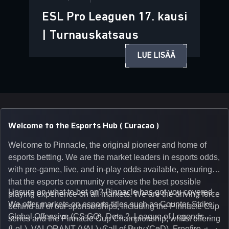
ESL Pro Leaguen 17. kausi
| Turnauskatsaus
LUE LISÄÄ
Welcome to the Esports Hub ( Curacao )
Welcome to Pinnacle, the original pioneer and home of
esports betting. We are the market leaders in esports odds,
with pre-game, live, and in-play odds available, ensuring
that the esports community receives the best possible
Unsure on what to bet on? Pinnacle has got you covered.
playing experience on all markets. We are the driving force
We offer markets on esports titles such as Counter-Strike:
behind all of our sponsorships, including the Pinnacle Cup
Global Offensive (CS:GO), Dota 2, League of Legends
series and the Pinnacle Cup Championship, whilst offering
(LoL), VALORANT (VAL), Call of Duty (CoD), Freefire,