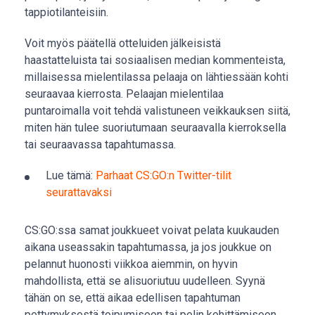
tappiotilanteisiin.
Voit myös päätellä otteluiden jälkeisistä
haastatteluista tai sosiaalisen median kommenteista,
millaisessa mielentilassa pelaaja on lähtiessään kohti
seuraavaa kierrosta. Pelaajan mielentilaa
puntaroimalla voit tehdä valistuneen veikkauksen siitä,
miten hän tulee suoriutumaan seuraavalla kierroksella
tai seuraavassa tapahtumassa.
Lue tämä:
Parhaat CS:GO:n Twitter-tilit
seurattavaksi
CS:GO:ssa samat joukkueet voivat pelata kuukauden
aikana useassakin tapahtumassa, ja jos joukkue on
pelannut huonosti viikkoa aiemmin, on hyvin
mahdollista, että se alisuoriutuu uudelleen. Syynä
tähän on se, että aikaa edellisen tapahtuman
pettymyksestä toipumiseen tai pelin kehittämiseen