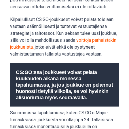
seuraavan ottelun voittamiseksi ei ole riittävästi.
Kilpailulliset CS:GO-joukkueet voivat pelata toisiaan
vastaan säännöllisesti ja tuntevat vastustajiensa
strategiat ja taitotasot. Kun sekaan tulee uusi joukkue,
sillä voi olla mahdollisuus saada
voittoja parhaistakin
joukkueista,
jotka eivät ehkä ole pystyneet
valmistautumaan tällaista vastustajaa vastaan.
CS:GO:ssa joukkueet voivat pelata
kuukauden aikana monessa
tapahtumassa, ja jos joukkue on pelannut
huonosti tietyllä viikolla, se voi hyvinkin
alisuoriutua myös seuraavalla.
Suurimmissa tapahtumissa, kuten CS:GO:n Major-
turnauksissa, joukkueita voi olla jopa 24. Tällaisissa
turnauksissa monentasoisilla joukkueilla on