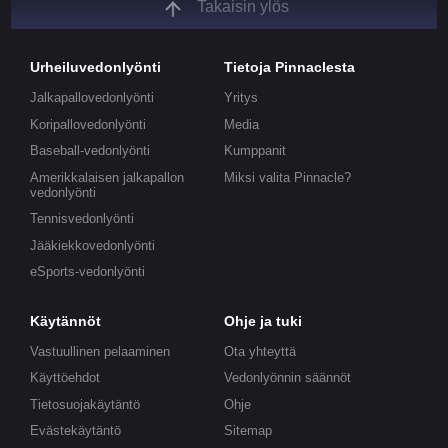
Takaisin ylös
Urheiluvedonlyönti
Tietoja Pinnaclesta
Jalkapallovedonlyönti
Yritys
Koripallovedonlyönti
Media
Baseball-vedonlyönti
Kumppanit
Amerikkalaisen jalkapallon
Miksi valita Pinnacle?
vedonlyönti
Tennisvedonlyönti
Jääkiekkovedonlyönti
eSports-vedonlyönti
Käytännöt
Ohje ja tuki
Vastuullinen pelaaminen
Ota yhteyttä
Käyttöehdot
Vedonlyönnin säännöt
Tietosuojakäytäntö
Ohje
Evästekäytäntö
Sitemap