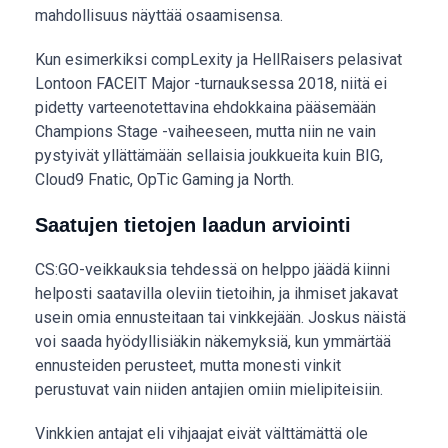
mahdollisuus näyttää osaamisensa.
Kun esimerkiksi compLexity ja HellRaisers pelasivat
Lontoon FACEIT Major -turnauksessa 2018, niitä ei
pidetty varteenotettavina ehdokkaina pääsemään
Champions Stage -vaiheeseen, mutta niin ne vain
pystyivät yllättämään sellaisia joukkueita kuin BIG,
Cloud9 Fnatic, OpTic Gaming ja North.
Saatujen tietojen laadun arviointi
CS:GO-veikkauksia tehdessä on helppo jäädä kiinni
helposti saatavilla oleviin tietoihin, ja ihmiset jakavat
usein omia ennusteitaan tai vinkkejään. Joskus näistä
voi saada hyödyllisiäkin näkemyksiä, kun ymmärtää
ennusteiden perusteet, mutta monesti vinkit
perustuvat vain niiden antajien omiin mielipiteisiin.
Vinkkien antajat eli vihjaajat eivät välttämättä ole