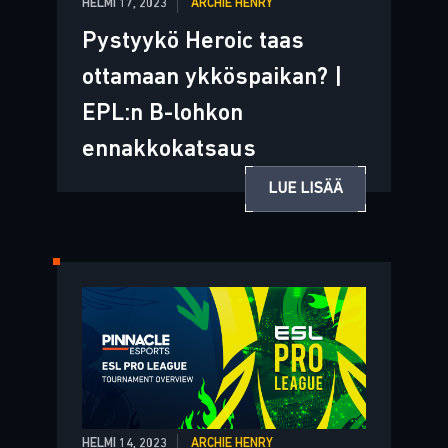
HELMI 17, 2023
ARCHIE HENRY
Pystyykö Heroic taas
ottamaan ykköspaikan? |
EPL:n B-lohkon
ennakkokatsaus
LUE LISÄÄ
HELMI 14, 2023
ARCHIE HENRY