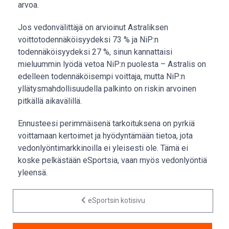
arvoa.
Jos vedonvälittäjä on arvioinut Astraliksen
voittotodennäköisyydeksi 73 % ja NiP:n
todennäköisyydeksi 27 %, sinun kannattaisi
mieluummin lyödä vetoa NiP:n puolesta – Astralis on
edelleen todennäköisempi voittaja, mutta NiP:n
yllätysmahdollisuudella palkinto on riskin arvoinen
pitkällä aikavälillä.
Ennusteesi perimmäisenä tarkoituksena on pyrkiä
voittamaan kertoimet ja hyödyntämään tietoa, jota
vedonlyöntimarkkinoilla ei yleisesti ole. Tämä ei
koske pelkästään eSportsia, vaan myös vedonlyöntiä
yleensä.
eSportsin kotisivu