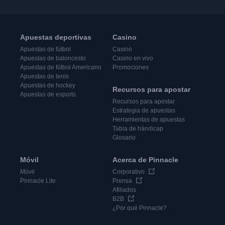
Apuestas deportivas
Casino
Apuestas de fútbol
Casino
Apuestas de baloncesto
Casino en vivo
Apuestas de fútbol Americano
Promociones
Apuestas de tenis
Apuestas de hockey
Recursos para apostar
Apuestas de esports
Recursos para apostar
Estrategia de apuestas
Herramientas de apuestas
Tabla de hándicap
Glosario
Móvil
Acerca de Pinnacle
Móvil
Corporativo
Pinnacle Lite
Prensa
Afiliados
B2B
¿Por qué Pinnacle?