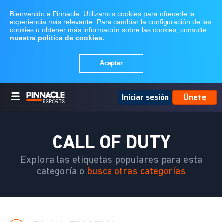
Iniciar sesión
Únete
CALL OF DUTY
Explora las etiquetas populares para esta
categoría o
busca otras categorías