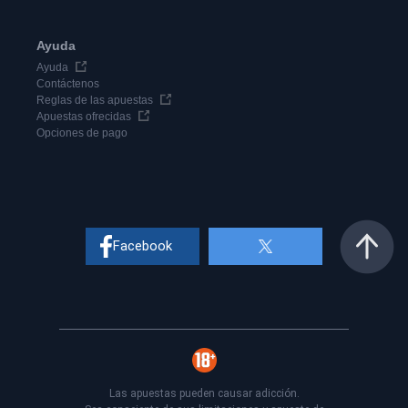
Ayuda
Ayuda
Contáctenos
Reglas de las apuestas
Apuestas ofrecidas
Opciones de pago
Facebook
Las apuestas pueden causar adicción.