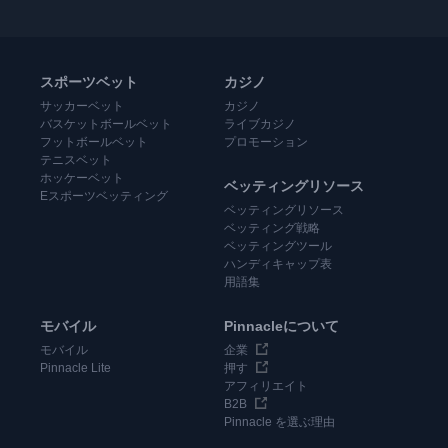
スポーツベット
カジノ
サッカーベット
カジノ
バスケットボールベット
ライブカジノ
フットボールベット
プロモーション
テニスベット
ホッケーベット
ベッティングリソース
Eスポーツベッティング
ベッティングリソース
ベッティング戦略
ベッティングツール
ハンディキャップ表
用語集
モバイル
Pinnacleについて
モバイル
企業
Pinnacle Lite
押す
アフィリエイト
B2B
Pinnacle を選ぶ理由