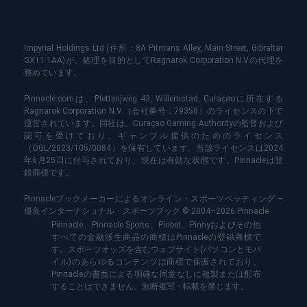
Impyrial Holdings Ltd (住所：8A Pitmans Alley, Main Street, Gibraltar
GX11 1AA)が、処理を目的としてRagnarok Corporation N.Vの代理を
務めています。
Pinnacle.comは、Pletterijweg 43, Willemstad, Curaçaoに所在する
Ragnarok Corporation N.V.（会社番号：79358）のライセンスの下で
運営されています。同社は、Curaçao Gaming Authorityの監督および
認可を受けており、ギャンブル提供のためのライセンス
（OGL/2023/105/0084）を保有しています。当該ライセンスは2024
年6月25日に付与されており、現在は有効な状態です。Pinnacleは登
録商標です。
Pinnacleブックメーカーによるオンライン・スポーツベッティング –
優良インターナショナル・スポーツブック © 2004–2026 Pinnacle
Pinnacle、Pinnacle Sports、Pinbet、Pinnyおよびその他
すべての金融派生商品の商標はPinnacleの登録商標で
す。スポーツオッズを含むウェブサイト(パソコンとモバ
イル)のあらゆるコンテンツは商標で保護されており、
Pinnacleの書面による明確な同意なしに複製または配布
することはできません。無断複写・転載を禁じます。