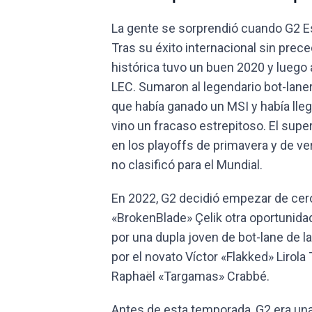
La gente se sorprendió cuando G2 Esp
Tras su éxito internacional sin prec
histórica tuvo un buen 2020 y luego 
LEC. Sumaron al legendario bot-lane
que había ganado un MSI y había lleg
vino un fracaso estrepitoso. El sup
en los playoffs de primavera y de ve
no clasificó para el Mundial.
En 2022, G2 decidió empezar de cero,
«BrokenBlade» Çelik otra oportunidad
por una dupla joven de bot-lane de l
por el novato Víctor «Flakked» Lirola
Raphaël «Targamas» Crabbé.
Antes de esta temporada, G2 era una 