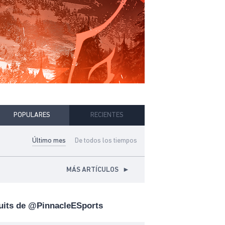
POPULARES
RECIENTES
Último mes
De todos los tiempos
MÁS ARTÍCULOS
►
uits de @PinnacleESports