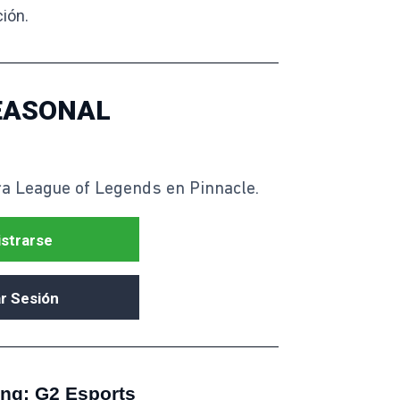
ción.
EASONAL
a League of Legends en Pinnacle.
strarse
ar Sesión
ng: G2 Esports