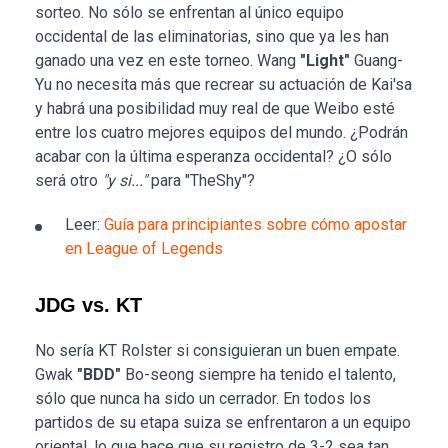
sorteo. No sólo se enfrentan al único equipo
occidental de las eliminatorias, sino que ya les han
ganado una vez en este torneo. Wang
"Light"
Guang-
Yu no necesita más que recrear su actuación de Kai'sa
y habrá una posibilidad muy real de que Weibo esté
entre los cuatro mejores equipos del mundo. ¿Podrán
acabar con la última esperanza occidental? ¿O sólo
será otro
"y si..."
para "TheShy"?
Leer:
Guía para principiantes sobre cómo apostar
en League of Legends
JDG vs. KT
No sería KT Rolster si consiguieran un buen empate.
Gwak
"BDD"
Bo-seong siempre ha tenido el talento,
sólo que nunca ha sido un cerrador. En todos los
partidos de su etapa suiza se enfrentaron a un equipo
oriental, lo que hace que su registro de 3-2 sea tan