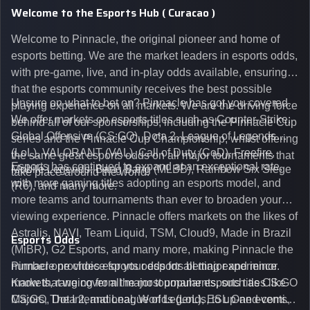
Welcome to the Esports Hub ( Curacao )
Welcome to Pinnacle, the original pioneer and home of
esports betting. We are the market leaders in esports odds,
with pre-game, live, and in-play odds available, ensuring
that the esports community receives the best possible
Unsure on what to bet on? Pinnacle has got you covered.
playing experience on all markets. We are the driving force
We offer markets on esports titles such as Counter-Strike:
behind all of our sponsorships, including the Pinnacle Cup
Global Offensive (CS:GO), Dota 2, League of Legends
series and the Pinnacle Cup Championship, whilst offering
(LoL), VALORANT (VAL), Call of Duty (CoD), Freefire,
the same great esports odds on all major tournaments that
Esports has continued to expand at an exceptional rate,
Mobile Legends: Bang Bang (MLBB), Rainbow Six Siege
take place around the world.
with more gaming titles adopting an esports model, and
(R6), and many more.
more teams and tournaments than ever to broaden your
viewing experience. Pinnacle offers markets on the likes of
Astralis, NAVI, Team Liquid, TSM, Cloud9, Made in Brazil
Esports Odds
(MiBR), G2 Esports, and many more, making Pinnacle the
number one choice for your esports betting experience.
Pinnacle provides esports odds for all major and minor
Know that we cover all major tournaments, such as CS:GO
markets, ranging from the most popular esports titles like
Majors, The International, Worlds (LoL), ESL One events,
CS:GO, Dota 2, and League of Legends, to up-and-coming