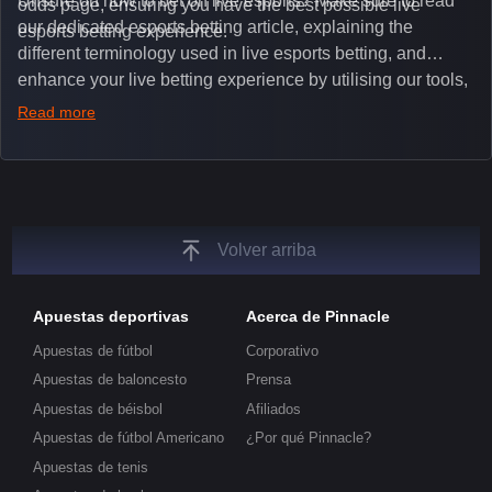
Unsure on how to bet on live esports? Make sure to read
odds page, ensuring you have the best possible live
our dedicated esports betting article, explaining the
esports betting experience.
different terminology used in live esports betting, and
enhance your live betting experience by utilising our tools,
such as integrated live broadcasts, match and round
Read more
tickers, and our dedicated esports blog, which offers
unique insights on the latest esports events.
Volver arriba
Apuestas deportivas
Acerca de Pinnacle
Apuestas de fútbol
Corporativo
Apuestas de baloncesto
Prensa
Apuestas de béisbol
Afiliados
Apuestas de fútbol Americano
¿Por qué Pinnacle?
Apuestas de tenis