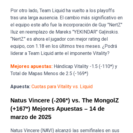
Por otro lado, Team Liquid ha vuelto a los playoffs
tras una larga ausencia. El cambio más significativo en
el equipo este año fue la incorporación de Guy "NertZ"
Iluz en reemplazo de Mareks "YEKINDAR" Gaļinskis.
“NertZ” es ahora el jugador con mejor rating del
equipo, con 1.18 en los últimos tres meses. ¿Podrá
liderar a Team Liquid ante el imponente Vitality?
Mejores apuestas:
Hándicap Vitality -1.5 (-110*) y
Total de Mapas Menos de 2.5 (-169*)
Apuesta:
Cuotas para Vitality vs. Liquid
Natus Vincere (-206*) vs. The MongolZ
(+167*) Mejores Apuestas – 14 de
marzo de 2025
Natus Vincere (NAVI) alcanzó las semifinales en sus