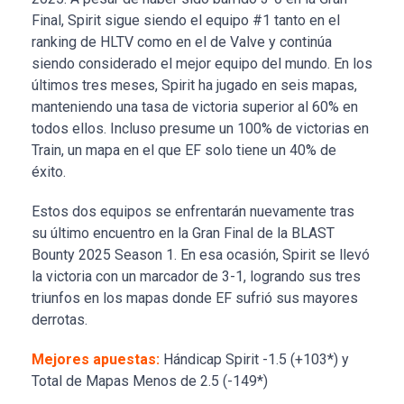
Final, Spirit sigue siendo el equipo #1 tanto en el
ranking de HLTV como en el de Valve y continúa
siendo considerado el mejor equipo del mundo. En los
últimos tres meses, Spirit ha jugado en seis mapas,
manteniendo una tasa de victoria superior al 60% en
todos ellos. Incluso presume un 100% de victorias en
Train, un mapa en el que EF solo tiene un 40% de
éxito.
Estos dos equipos se enfrentarán nuevamente tras
su último encuentro en la Gran Final de la BLAST
Bounty 2025 Season 1. En esa ocasión, Spirit se llevó
la victoria con un marcador de 3-1, logrando sus tres
triunfos en los mapas donde EF sufrió sus mayores
derrotas.
Mejores apuestas:
Hándicap Spirit -1.5 (+103*) y
Total de Mapas Menos de 2.5 (-149*)