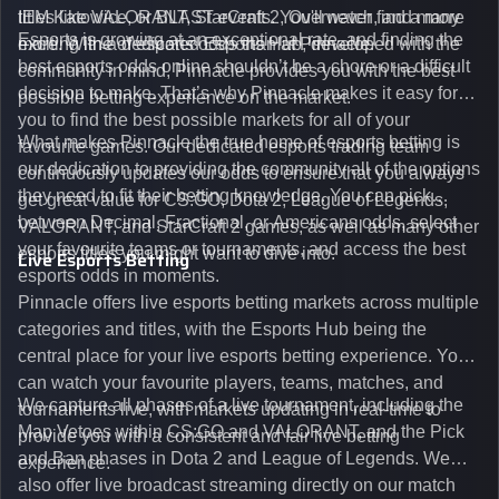
IEM Katowice, or BLAST events. You'll never find a more
titles like VALORANT, StarCraft 2, Overwatch, and many
Esports is growing at an exceptional rate, and finding the
exciting line of esports odds than at Pinnacle.
more. With a dedicated Esports Hub, developed with the
best esports odds online shouldn’t be a chore or a difficult
community in mind, Pinnacle provides you with the best
decision to make. That’s why Pinnacle makes it easy for
possible betting experience on the market.
you to find the best possible markets for all of your
What makes Pinnacle the true home of esports betting is
favourite games. Our dedicated esports trading team
our dedication to providing the community all of the options
continuously updates our odds to ensure that you always
they need to fit their betting knowledge. You can pick
get great value for CS:GO, Dota 2, League of Legends,
between Decimal, Fractional, or Americans odds, select
VALORANT, and StarCraft 2 games, as well as many other
your favourite teams or tournaments, and access the best
esports titles you might want to dive into.
Live Esports Betting
esports odds in moments.
Pinnacle offers live esports betting markets across multiple
categories and titles, with the Esports Hub being the
central place for your live esports betting experience. You
can watch your favourite players, teams, matches, and
We capture all phases of a live tournament, including the
tournaments live, with markets updating in real-time to
Map Vetoes within CS:GO and VALORANT, and the Pick
provide you with a consistent and fair live betting
and Ban phases in Dota 2 and League of Legends. We
experience.
also offer live broadcast streaming directly on our match