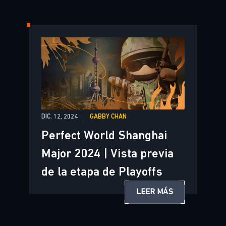
DIC. 12, 2024
GABBY CHAN
Perfect World Shanghai
Major 2024 | Vista previa
de la etapa de Playoffs
LEER MÁS