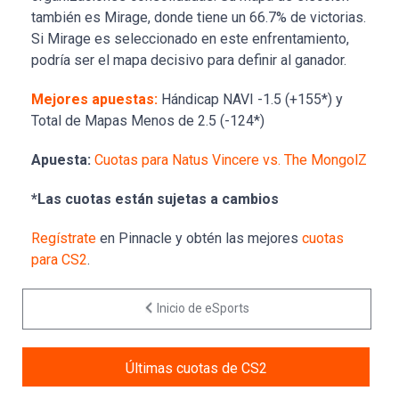
también es Mirage, donde tiene un 66.7% de victorias.
Si Mirage es seleccionado en este enfrentamiento,
podría ser el mapa decisivo para definir al ganador.
Mejores apuestas:
Hándicap NAVI -1.5 (+155*) y
Total de Mapas Menos de 2.5 (-124*)
Apuesta:
Cuotas para Natus Vincere vs. The MongolZ
*Las cuotas están sujetas a cambios
Regístrate
en Pinnacle y obtén las mejores
cuotas
para CS2
.
Inicio de eSports
Últimas cuotas de CS2