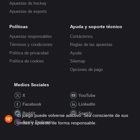
Apuestas de hockey
Apuestas de esports
Políticas
Ayuda y soporte técnico
Apuestas responsables
Contáctenos
Términos y condiciones
Reglas de las apuestas
Política de privacidad
Ayuda
Política de cookies
Sitemap
Opciones de pago
Medios Sociales
X
YouTube
Facebook
LinkedIn
Reddit
Spotify
El juego puede volverse adictivo. Sea consciente de sus
Apple Podcasts
límites y apueste de forma responsable.