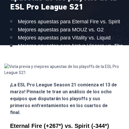
ESL Pro League S21
Mejores apuestas para Eternal Fire vs. Spirit
Mejores apuestas para MOUZ vs. G2
Mejores apuestas para Vitality vs. Liquid
Mejores apuestas para Natus Vincere vs. The
MongolZ
¡La ESL Pro League Season 21 comienza el 13 de
marzo! Pinnacle te trae un análisis de los ocho
equipos que disputarán los playoffs y sus
primeros enfrentamientos en los cuartos de
final.
Eternal Fire (+267*) vs. Spirit (-344*)