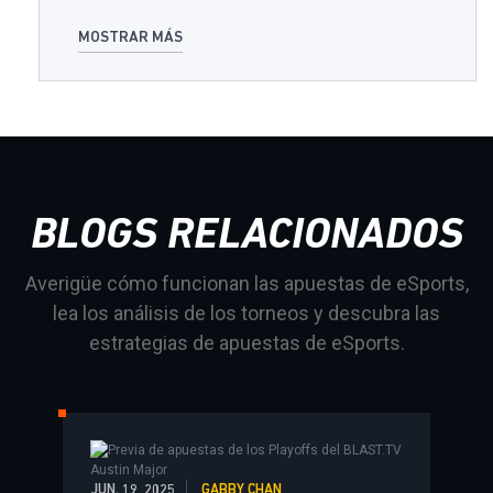
MOSTRAR MÁS
BLOGS RELACIONADOS
Averigüe cómo funcionan las apuestas de eSports,
lea los análisis de los torneos y descubra las
estrategias de apuestas de eSports.
JUN. 19, 2025
GABBY CHAN