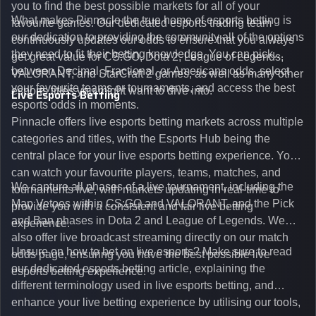
you to find the best possible markets for all of your
What makes Pinnacle the true home of esports betting is
favourite games. Our dedicated esports trading team
our dedication to providing the community all of the options
continuously updates our odds to ensure that you always
they need to fit their betting knowledge. You can pick
get great value for CS:GO, Dota 2, League of Legends,
between Decimal, Fractional, or Americans odds, select
VALORANT, and StarCraft 2 games, as well as many other
your favourite teams or tournaments, and access the best
esports titles you might want to dive into.
Live Esports Betting
esports odds in moments.
Pinnacle offers live esports betting markets across multiple
categories and titles, with the Esports Hub being the
central place for your live esports betting experience. You
can watch your favourite players, teams, matches, and
We capture all phases of a live tournament, including the
tournaments live, with markets updating in real-time to
Map Vetoes within CS:GO and VALORANT, and the Pick
provide you with a consistent and fair live betting
and Ban phases in Dota 2 and League of Legends. We
experience.
also offer live broadcast streaming directly on our match
Unsure on how to bet on live esports? Make sure to read
odds page, ensuring you have the best possible live
our dedicated esports betting article, explaining the
esports betting experience.
different terminology used in live esports betting, and
enhance your live betting experience by utilising our tools,