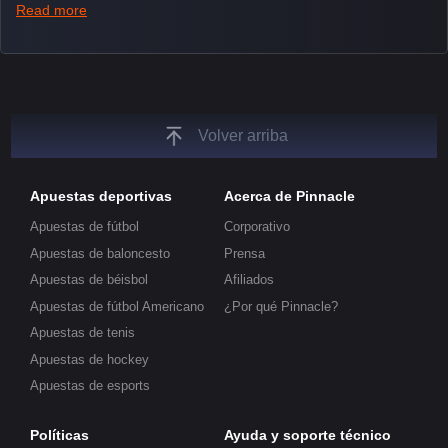
such as integrated live broadcasts, match and round
Read more
tickers, and our dedicated esports blog, which offers
unique insights on the latest esports events.
Volver arriba
Apuestas deportivas
Acerca de Pinnacle
Apuestas de fútbol
Corporativo
Apuestas de baloncesto
Prensa
Apuestas de béisbol
Afiliados
Apuestas de fútbol Americano
¿Por qué Pinnacle?
Apuestas de tenis
Apuestas de hockey
Apuestas de esports
Políticas
Ayuda y soporte técnico