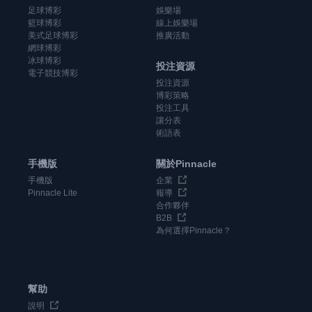
足球博彩
娛樂場
籃球博彩
線上娛樂場
美式足球博彩
推廣活動
網球博彩
冰球博彩
投注資源
電子競技博彩
投注資源
博彩策略
投注工具
讓分表
術語表
手機版
關於Pinnacle
手機版
企業
Pinnacle Lite
報導
合作夥伴
B2B
為何選擇Pinnacle？
幫助
說明