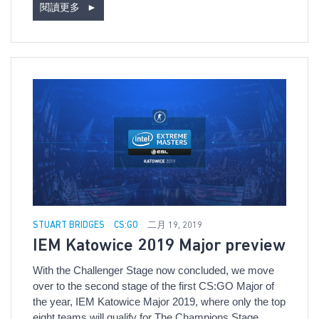
閱讀更多
►
STUART BRIDGES
CS:GO
二月 19, 2019
IEM Katowice 2019 Major preview
With the Challenger Stage now concluded, we move
over to the second stage of the first CS:GO Major of
the year, IEM Katowice Major 2019, where only the top
eight teams will qualify for The Champions Stage.