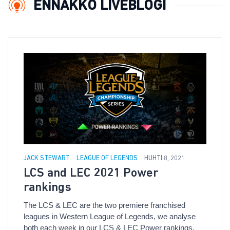
ENNAKKO LIVEBLOGI
JACK STEWART
LEAGUE OF LEGENDS
HUHTI 8, 2021
LCS and LEC 2021 Power
rankings
The LCS & LEC are the two premiere franchised
leagues in Western League of Legends, we analyse
both each week in our LCS & LEC Power rankings.