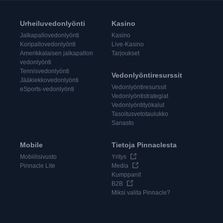
Urheiluvedonlyönti
Kasino
Jalkapallovedonlyönti
Kasino
Koripallovedonlyönti
Live-Kasino
Amerikkalaisen jalkapallon
Tarjoukset
vedonlyönti
Tennisvedonlyönti
Vedonlyöntiresurssit
Jääkiekkovedonlyönti
Vedonlyöntiresurssit
eSports-vedonlyönti
Vedonlyöntistrategiat
Vedonlyöntityökalut
Tasoitusvetotaulukko
Sanasto
Mobile
Tietoja Pinnaclesta
Mobiilisivusto
Yritys
Pinnacle Lite
Media
Kumppanit
B2B
Miksi valita Pinnacle?