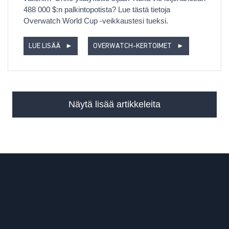
488 000 $:n palkintopotista? Lue tästä tietoja
Overwatch World Cup -veikkaustesi tueksi.
LUE LISÄÄ
►
OVERWATCH-KERTOIMET
►
Näytä lisää artikkeleita