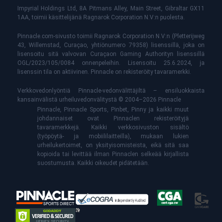
Impyrial Holdings Ltd, 8A Pitmans Alley, Main Street, Gibraltar GX11
1AA, toimii käsittelijänä Ragnarok Corporation N.V:n puolesta.
Pinnacle.com-sivusto toimii Ragnarok Corporation N.V:n (Pletterijweg
43, Willemstad, Curaçao, yhtiönumero 79358) lisenssillä, joka on
lisensoitu sitä valvovan Curaçaon Gaming Authorityn lisenssillä
OGL/2023/105/0084 onnenpeleihin. Lisensoitu 25.6.2024, ja
lisenssin tila on aktiivinen. Pinnacle on rekisteröity tavaramerkki.
Verkkovedonlyöntiä Pinnacle-vedonvälittäjiltä – ensiluokkaista
kansainvälistä urheiluvedonvälitystä © 2004–2026 Pinnacle
Pinnacle, Pinnacle Sports, Pinbet, Pinny ja kaikki muut
johdannaiset ovat Pinnaclen rekisteröityjä
tavaramerkkejä. Kaikki verkkosivuston sisältö
(työpöytä- ja mobiililaitteilla), mukaan lukien
urheilukertoimet, on yksityisomisteista, eikä sitä saa
kopioida tai levittää ilman Pinnaclen selkeää kirjallista
suostumusta. Kaikki oikeudet pidätetään.