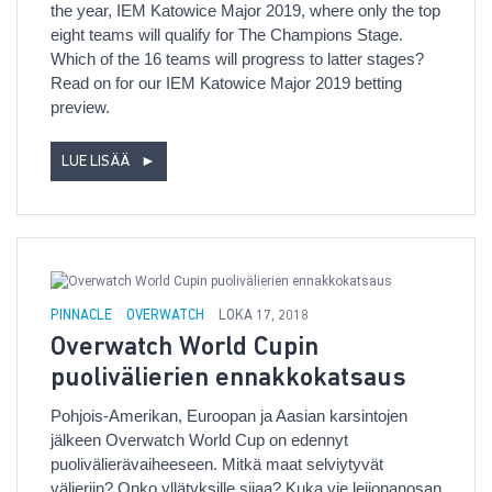
the year, IEM Katowice Major 2019, where only the top
eight teams will qualify for The Champions Stage.
Which of the 16 teams will progress to latter stages?
Read on for our IEM Katowice Major 2019 betting
preview.
LUE LISÄÄ
►
PINNACLE
OVERWATCH
LOKA 17, 2018
Overwatch World Cupin
puolivälierien ennakkokatsaus
Pohjois-Amerikan, Euroopan ja Aasian karsintojen
jälkeen Overwatch World Cup on edennyt
puolivälierävaiheeseen. Mitkä maat selviytyvät
välieriin? Onko yllätyksille sijaa? Kuka vie leijonanosan