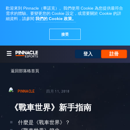
登入
註冊
返回部落格首頁
PINNACLE
四月 11, 2018
《戰車世界》新手指南
什麼是《戰車世界》？