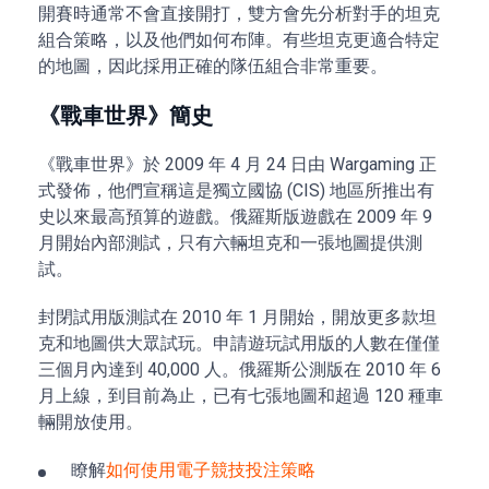
開賽時通常不會直接開打，雙方會先分析對手的坦克
組合策略，以及他們如何布陣。有些坦克更適合特定
的地圖，因此採用正確的隊伍組合非常重要。
《戰車世界》簡史
《戰車世界》於 2009 年 4 月 24 日由 Wargaming 正
式發佈，他們宣稱這是獨立國協 (CIS) 地區所推出有
史以來最高預算的遊戲。俄羅斯版遊戲在 2009 年 9
月開始內部測試，只有六輛坦克和一張地圖提供測
試。
封閉試用版測試在 2010 年 1 月開始，開放更多款坦
克和地圖供大眾試玩。申請遊玩試用版的人數在僅僅
三個月內達到 40,000 人。俄羅斯公測版在 2010 年 6
月上線，到目前為止，已有七張地圖和超過 120 種車
輛開放使用。
瞭解
如何使用電子競技投注策略