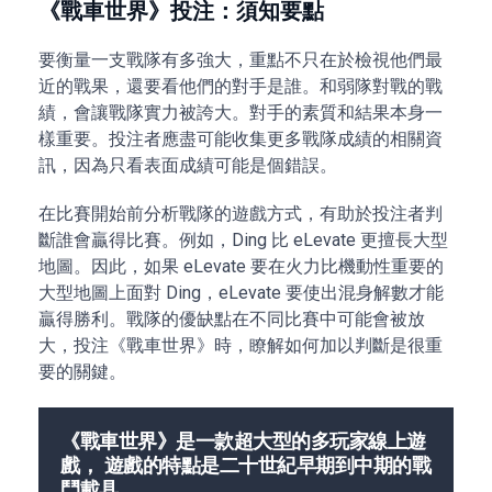
《戰車世界》投注：須知要點
要衡量一支戰隊有多強大，重點不只在於檢視他們最
近的戰果，還要看他們的對手是誰。和弱隊對戰的戰
績，會讓戰隊實力被誇大。對手的素質和結果本身一
樣重要。投注者應盡可能收集更多戰隊成績的相關資
訊，因為只看表面成績可能是個錯誤。
在比賽開始前分析戰隊的遊戲方式，有助於投注者判
斷誰會贏得比賽。例如，Ding 比 eLevate 更擅長大型
地圖。因此，如果 eLevate 要在火力比機動性重要的
大型地圖上面對 Ding，eLevate 要使出混身解數才能
贏得勝利。戰隊的優缺點在不同比賽中可能會被放
大，投注《戰車世界》時，瞭解如何加以判斷是很重
要的關鍵。
《戰車世界》是一款超大型的多玩家線上遊
戲， 遊戲的特點是二十世紀早期到中期的戰
鬥載具。