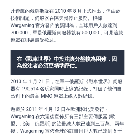
此遊戲的俄羅斯版在 2010 年 8 月正式推出，但由於
技術問題，伺服器在隔天就停止服務。根據
Wargaming 官方發佈的新聞稿，全球用戶人數達到
700,000，單是俄羅斯伺服器就有 500,000，可見這款
遊戲在哪裏最受歡迎。
在《戰車世界》中投注讓分盤較為困難，因
為投注者必須更精準評估。
2013 年 1 月 21 日，在單一俄羅斯《戰車世界》伺服
器有 190,514 名玩家同時上線的紀錄，打破了他們自
己創下的最高 MMO 遊戲上線人數紀錄。
遊戲於 2011 年 4 月 12 日在歐洲和北美發行 -
Wargaming 在六週後宣佈所有三部主要伺服器 (歐
盟、北美、俄羅斯) 的註冊總人數已達到三百萬。兩年
後，Wargaming 宣佈全球的註冊用戶人數已達到 6 千