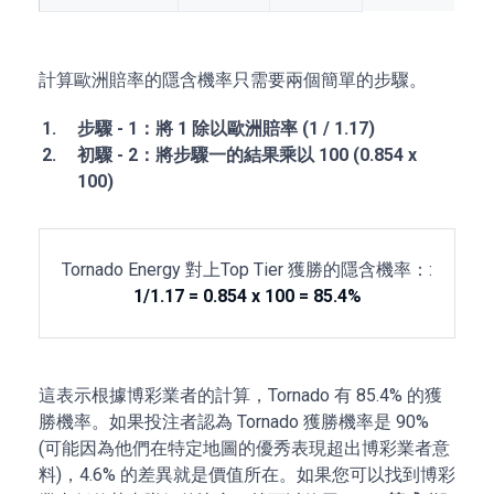
計算歐洲賠率的隱含機率只需要兩個簡單的步驟。
步驟 - 1：將 1 除以歐洲賠率 (1 / 1.17)
初驟 - 2：將步驟一的結果乘以 100 (0.854 x
100)
Tornado Energy 對上Top Tier 獲勝的隱含機率：:
1/1.17 = 0.854 x 100 = 85.4%
這表示根據博彩業者的計算，Tornado 有 85.4% 的獲
勝機率。如果投注者認為 Tornado 獲勝機率是 90%
(可能因為他們在特定地圖的優秀表現超出博彩業者意
料)，4.6% 的差異就是價值所在。如果您可以找到博彩