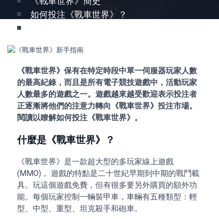
《戰車世界》簡史
如何投注《戰車世界》？
《戰車世界》投注：須知要點
《戰車世界》保有在特定時段中單一伺服器玩家人數
的最高紀錄，而且是所有電子競技遊戲中，活動玩家
人數最多的遊戲之一。遊戲越來越受歡迎表示投注者
正逐漸將他們的注意力轉向《戰車世界》投注市場。
閱讀以瞭解如何投注《戰車世界》。
什麼是《戰車世界》？
《戰車世界》是一款超大型的多玩家線上遊戲
(MMO)， 遊戲的特點是二十世紀早期到中期的戰鬥載
具。玩這個遊戲免費，但有很多要另外購買的額外功
能。每個玩家控制一輛裝甲車，車輛有五種類型：輕
型、中型、重型、坦克殺手和砲車。