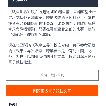
《戰車世界》現在有超過 400 種車輛，車輛類型比特
定坦克型號更加重要。瞭解各隊的不同組成，可讓投
注者在比賽開始前預測賽況。比賽期間，戰隊組成通
常只會微幅變動，只要在賽前查看之前的比賽，就能
得知他們可能採用的車輛。
現在您已閱讀《戰車世界》投注介紹，何不參考最新
的《戰車世界》賠率，瞭解自己是否有利可圖。此
外，您也可以閱讀我們的其他文章，協助您深入瞭解
電子競技投注。
電子競技首頁
閱讀更多電子競技文章
類別