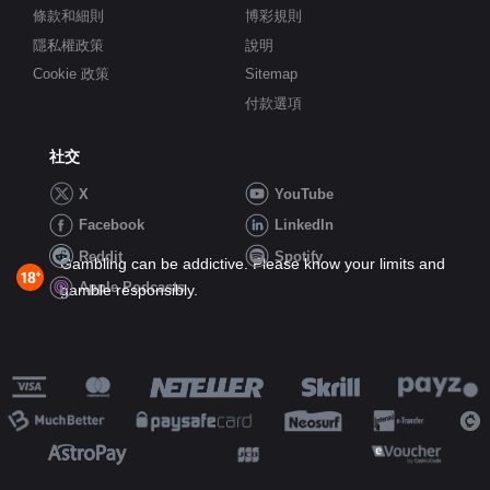
條款和細則
博彩規則
隱私權政策
說明
Cookie 政策
Sitemap
付款選項
社交
X
YouTube
Facebook
LinkedIn
Reddit
Spotify
Gambling can be addictive. Please know your limits and
Apple Podcasts
gamble responsibly.