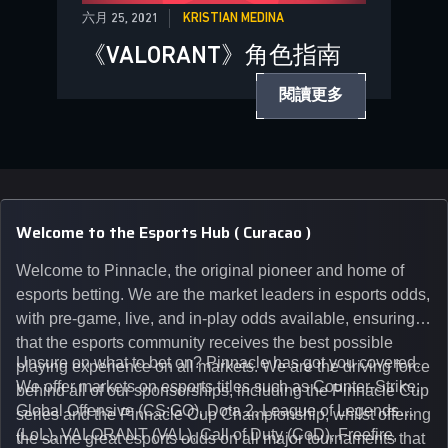
六月 25, 2021
KRISTIAN MEDINA
《VALORANT》角色指南
閱讀更多
Welcome to the Esports Hub ( Curacao )
Welcome to Pinnacle, the original pioneer and home of
esports betting. We are the market leaders in esports odds,
with pre-game, live, and in-play odds available, ensuring
that the esports community receives the best possible
Unsure on what to bet on? Pinnacle has got you covered.
playing experience on all markets. We are the driving force
We offer markets on esports titles such as Counter-Strike:
behind all of our sponsorships, including the Pinnacle Cup
Global Offensive (CS:GO), Dota 2, League of Legends
series and the Pinnacle Cup Championship, whilst offering
(LoL), VALORANT (VAL), Call of Duty (CoD), Freefire,
the same great esports odds on all major tournaments that