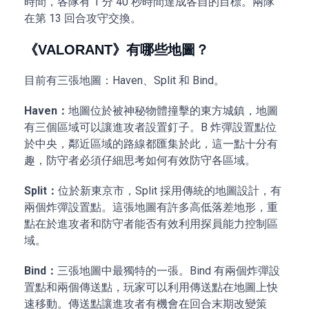
時間，各隊有 1 分 40 秒時間達成各自的目標。兩隊
在第 13 回合攻守交換。
《VALORANT》有哪些地圖？
目前有三張地圖：Haven、Split 和 Bind。
Haven：
地圖位於被神秘物體撞擊的東方城鎮，地圖
有三個區域可以讓進攻者設置釘子。B 炸彈設置點位
於中央，鄰近區域的路線都匯集於此，這一點十分有
趣，防守者必須仔細思考如何有效防守各區域。
Split：
位於新東京市，Split 採用傳統的地圖設計，有
兩個炸彈設置點。這張地圖有許多高低落差地形，重
點在於進攻者和防守者能否有效利用探員能力控制區
域。
Bind：
三張地圖中最獨特的一張。Bind 有兩個炸彈設
置點和兩個傳送點，玩家可以利用傳送點在地圖上快
速移動。傳送點讓進攻者有機會在回合末期改變策