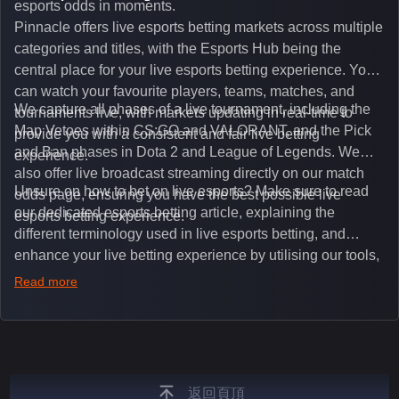
esports odds in moments.
Pinnacle offers live esports betting markets across multiple
categories and titles, with the Esports Hub being the
central place for your live esports betting experience. You
can watch your favourite players, teams, matches, and
We capture all phases of a live tournament, including the
tournaments live, with markets updating in real-time to
Map Vetoes within CS:GO and VALORANT, and the Pick
provide you with a consistent and fair live betting
and Ban phases in Dota 2 and League of Legends. We
experience.
also offer live broadcast streaming directly on our match
Unsure on how to bet on live esports? Make sure to read
odds page, ensuring you have the best possible live
our dedicated esports betting article, explaining the
esports betting experience.
different terminology used in live esports betting, and
enhance your live betting experience by utilising our tools,
such as integrated live broadcasts, match and round
Read more
tickers, and our dedicated esports blog, which offers
unique insights on the latest esports events.
返回頁頂