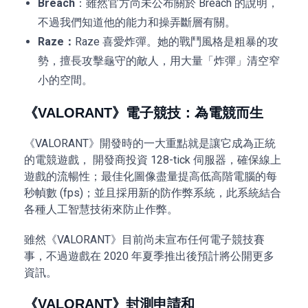
Breach
：雖然官方尚未公布關於 Breach 的說明，
不過我們知道他的能力和操弄斷層有關。
Raze：
Raze 喜愛炸彈。她的戰鬥風格是粗暴的攻
勢，擅長攻擊龜守的敵人，用大量「炸彈」清空窄
小的空間。
《VALORANT》電子競技：為電競而生
《VALORANT》開發時的一大重點就是讓它成為正統
的電競遊戲， 開發商投資 128-tick 伺服器，確保線上
遊戲的流暢性；最佳化圖像盡量提高低高階電腦的每
秒幀數 (fps)；並且採用新的防作弊系統，此系統結合
各種人工智慧技術來防止作弊。
雖然《VALORANT》目前尚未宣布任何電子競技賽
事，不過遊戲在 2020 年夏季推出後預計將公開更多
資訊。
《VALORANT》封測申請和