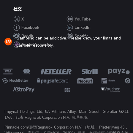
社交
X
YouTube
Facebook
LinkedIn
Reddit
Spotify
Gambling can be addictive. Please know your limits and
Apple Podcasts
gamble responsibly.
Impyrial Holdings Ltd, 8A Pitmans Alley, Main Street, Gibraltar GX11
1AA，代表 Ragnarok Corporation N.V. 處理事務。
Pinnacle.com獲得Ragnarok Corporation N.V.（地址：Pletterijweg 43，