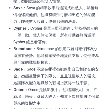
物，她的詭謀必能取人性命。
Sova
：Sova 的精準效率能追蹤找出敵人，然後無
情地殲滅他們。他擁有特殊弓箭和出色的偵察能
力，即使敵人脫逃，也難逃他的法眼。
Cypher
：Cypher 是單人監視網路，能監視敵人的
一舉一動。敵人無法保密，所有行動都無所遁形，
Cypher 總是看著你。
Brimstone
：Brimstone 的軌道武器能確保隊友永
遠擁有優勢。他能精確安全地提供支援，使他成為
最可靠的戰場指揮官。
Sage
：Sage 不論在哪裡都能保衛自己和隊友的安
全。她能復活倒下的隊友，並且阻擋敵人的猛攻。
她讓隊友能在地獄般的戰場上獲得一絲平靜。
Omen
：Omen 是陰影獵手。他能讓敵人目盲、在
戰場上瞬移，讓敵人陷入不知道下次攻擊將從何處
襲來的疑懼之中。