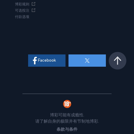
博彩规则
可选投注
付款选项
Facebook
博彩可能有成瘾性.
请了解自身的极限并有节制地博彩.
条款与条件