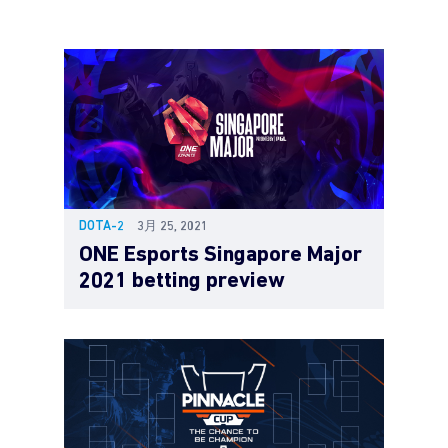
DOTA-2
3月 25, 2021
ONE Esports Singapore Major
2021 betting preview