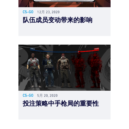
CS-GO
12月 23, 2020
队伍成员变动带来的影响
CS-GO
5月 20, 2020
投注策略中手枪局的重要性