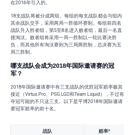
在2016年引入的。
2017
Team
雅
Newbee
$24,787,916
年
Liquid
图
18支战队将被分成两组。每组的每支战队都会与组内
其余战队交手，采用两局一胜循环赛制。每组前四名
战队升入胜者组，第5
至8
名进入败者组，最后一名直
接淘汰。败者组将采用一局一胜制以一轮比赛决胜
负，而其他所有淘汰赛则为三局两胜制，总决赛为五
局三胜制。
哪支战队会成为2018年国际邀请赛的冠
军？
2018年国际邀请赛中有三支战队的优胜冠军赔率极其
接近（Virtus.Pro、PSG.LGD和Team Liquid），不过有
夺冠可能的不只这三支。以下是平博2018年国际邀请
赛冠军赔率的前十名。
战队
赔率*