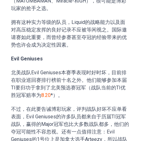
（MATUMBAMAN、Miracle-和GH），很可能是博彩
玩家的抢手之选。
拥有这种实力等级的队员，Liquid的战略能力以及面
对高压稳定发挥的良好记录不应被等闲视之。国际邀
请赛如此重要，而曾经参赛甚至夺冠的经验带来的优
势也许会成为决定性因素。
Evil Geniuses
北美战队Evil Geniuses本赛季表现时好时坏，目前排
在职业巡回赛排行榜前十名之外。他们能够参加本届
TI要归功于拿到了北美预选赛冠军（战队当前的TI优
胜冠军赔率为
8.20
*）。
不过，在此要告诫博彩玩家，评判战队好坏不应单看
表面，Evil Geniuses的许多队员都来自于历届TI冠军
战队，赢得的Major冠军也比大多数战队都多，他们的
夺冠可能性不容忽视。还有一点值得注意：Evil
Geniuses的1号位上是加拿大选手Arteezy，所以战队