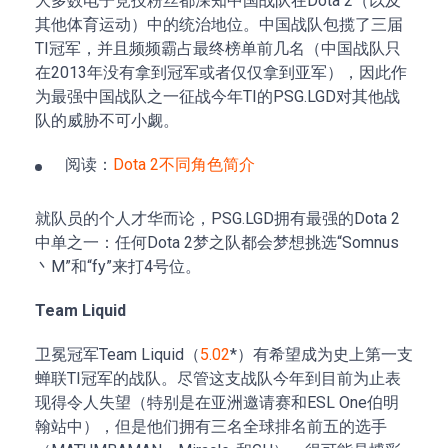
大多数电子竞技粉丝都深知中国战队在Dota 2（以及
其他体育运动）中的统治地位。中国战队包揽了三届
TI冠军，并且频频霸占最终榜单前几名（中国战队只
在2013年没有拿到冠军或者仅仅拿到亚军），因此作
为最强中国战队之一征战今年TI的PSG.LGD对其他战
队的威胁不可小觑。
阅读：
Dota 2不同角色简介
就队员的个人才华而论，PSG.LGD拥有最强的Dota 2
中单之一：任何Dota 2梦之队都会梦想挑选“Somnus
丶M”和“fy”来打4号位。
Team Liquid
卫冕冠军Team Liquid（
5.02
*）有希望成为史上第一支
蝉联TI冠军的战队。尽管这支战队今年到目前为止表
现得令人失望（特别是在亚洲邀请赛和ESL One伯明
翰站中），但是他们拥有三名全球排名前五的选手