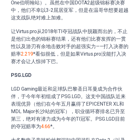
One伯明翰站）。虽然在中国DOTA2超级锦标赛决赛
中，他们不幸以3-2屈居亚军，但是在温哥华想要超越
这支战队绝对难上加难。
让Virtus.pro从2018年TI夺冠战队中脱颖而出的，不止
是他们出色的锦标赛结果，还有他们比赛发挥的一贯
性以及游刃有余地击败对手的超强实力——打入决赛的
赔率
2.219
*看似很低，但是如果Virtus.pro没能打入决
赛才会让人惊掉下巴。
PSG.LGD
LGD Gaming最近和足球队巴黎圣日耳曼成为合作伙
伴，于今年年初组成了PSG.LGD。这支中国战队近来
表现优异（他们在今年五月赢得了EPICENTER XL和
MDL Major长沙站的冠军），职业循环赛排名已升至
第三，绝对有潜力成为今年的TI冠军。PSG.LGD目前
的夺冠赔率为
4.66
*。