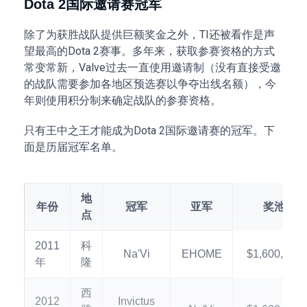
Dota 2国际邀请赛冠军
除了为获胜战队提供巨额奖金之外，TI还被看作是声
望最高的Dota 2赛事。多年来，获取参赛资格的方式
常变常新，Valve过去一直使用邀请制（没有直接受邀
的战队需要参加各地区预选赛以争夺出线名额），今
年则使用积分制来确定战队的参赛资格。
只有王中之王才能成为Dota 2国际邀请赛的冠军。下
面是历届冠军名单。
地
年份
冠军
亚军
奖池
点
2011
科
Na'Vi
EHOME
$1,600,000
年
隆
西
2012
Invictus