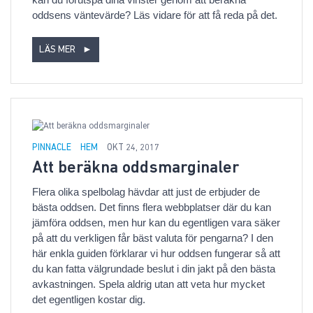
oddsens väntevärde? Läs vidare för att få reda på det.
LÄS MER
►
PINNACLE
HEM
OKT 24, 2017
Att beräkna oddsmarginaler
Flera olika spelbolag hävdar att just de erbjuder de
bästa oddsen. Det finns flera webbplatser där du kan
jämföra oddsen, men hur kan du egentligen vara säker
på att du verkligen får bäst valuta för pengarna? I den
här enkla guiden förklarar vi hur oddsen fungerar så att
du kan fatta välgrundade beslut i din jakt på den bästa
avkastningen. Spela aldrig utan att veta hur mycket
det egentligen kostar dig.