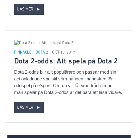
LÄS MER
►
PINNACLE
DOTA 2
OKT 13, 2017
Dota 2-odds: Att spela på Dota 2
Dota 2-odds blir allt populärare och passar med sin
actionladdade spelstil som handen i handsken för
oddspel på eSport. Om du vill få expertråd om hur
man spelar på Dota 2-odds är det bara att läsa vidare.
LÄS MER
►