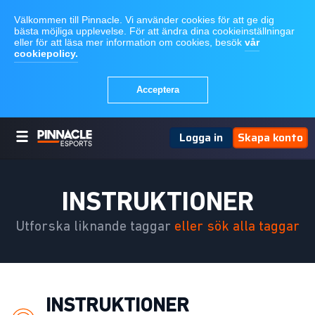
Logga in
Skapa konto
INSTRUKTIONER
Utforska liknande taggar
eller sök alla taggar
INSTRUKTIONER