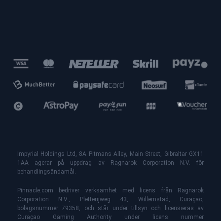
Impyrial Holdings Ltd, 8A Pitmans Alley, Main Street, Gibraltar GX11
1AA agerar på uppdrag av Ragnarok Corporation N.V. för
behandlingsändamål.
Pinnacle.com bedriver verksamhet med licens från Ragnarok
Corporation N.V., Pletterijweg 43, Willemstad, Curaçao,
bolagsnummer 79358, och står under tillsyn och licensieras av
Curaçao Gaming Authority under licens nummer