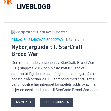
LIVEBLOGG
PINNACLE
STARCRAFT BROODWAR
MAJ 11, 2018
Nybörjarguide till StarCraft:
Brood War
Den remastrade versionen av StarCraft: Brood War
(SC) släpptes 2017 och blåste nytt liv i spelet –
samma år låg den totala mängden prispengar på sin
högsta nivå sedan 2011. I samband med StarCrafts
pånyttfödelse har intresset för spelets odds ökat. Här
följer en detaljerad guide till StarCraft: Brood War-odds.
LÄS MER
►
ESPORT-ODDS
►