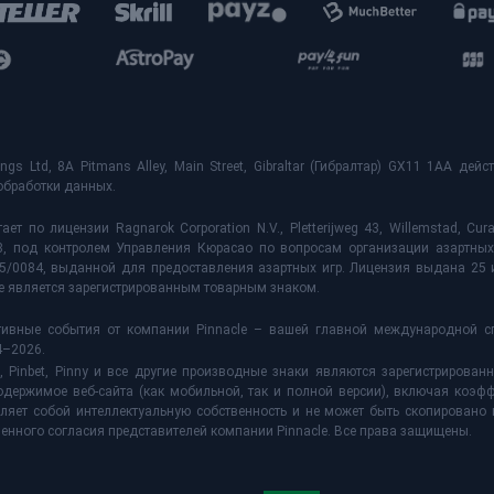
ngs Ltd, 8A Pitmans Alley, Main Street, Gibraltar (Гибралтар) GX11 1AA дей
 обработки данных.
ает по лицензии Ragnarok Corporation N.V., Pletterijweg 43, Willemstad, Cu
8, под контролем Управления Кюрасао по вопросам организации азартных 
5/0084, выданной для предоставления азартных игр. Лицензия выдана 25 
cle является зарегистрированным товарным знаком.
тивные события от компании Pinnacle – вашей главной международной с
4–2026.
rts, Pinbet, Pinny и все другие производные знаки являются зарегистриров
содержимое веб-сайта (как мобильной, так и полной версии), включая коэ
вляет собой интеллектуальную собственность и не может быть скопировано
енного согласия представителей компании Pinnacle. Все права защищены.