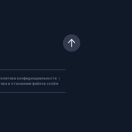
Политика конфиденциальности
|
ика в отношении файлов cookie