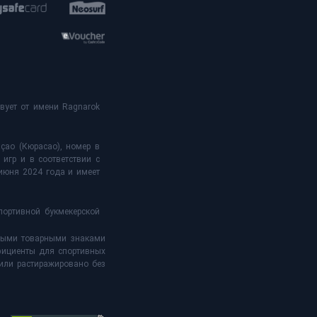
ствует от имени Ragnarok
raçao (Кюрасао), номер в
игр и в соответствии с
июня 2024 года и имеет
портивной букмекерской
анными товарными знаками
ффициенты для спортивных
 или растиражировано без