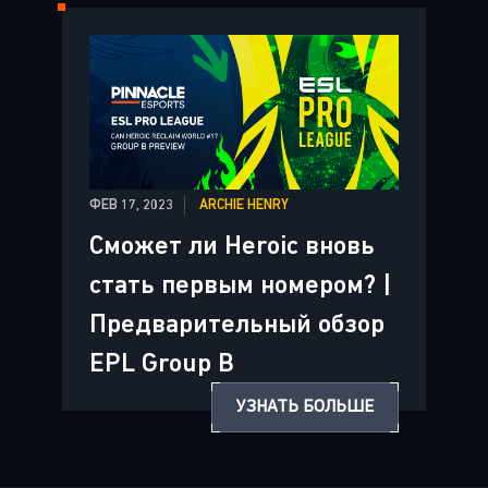
ФЕВ 17, 2023
ARCHIE HENRY
Сможет ли Heroic вновь
стать первым номером? |
Предварительный обзор
EPL Group B
УЗНАТЬ БОЛЬШЕ