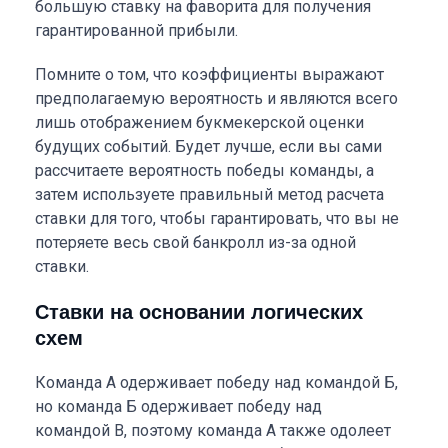
большую ставку на фаворита для получения
гарантированной прибыли.
Помните о том, что коэффициенты выражают
предполагаемую вероятность и являются всего
лишь отображением букмекерской оценки
будущих событий. Будет лучше, если вы сами
рассчитаете вероятность победы команды, а
затем используете правильный метод расчета
ставки для того, чтобы гарантировать, что вы не
потеряете весь свой банкролл из-за одной
ставки.
Ставки на основании логических
схем
Команда А одерживает победу над командой Б,
но команда Б одерживает победу над
командой В, поэтому команда А также одолеет