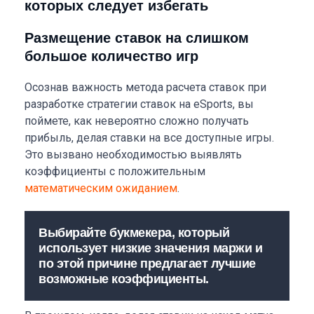
которых следует избегать
Размещение ставок на слишком
большое количество игр
Осознав важность метода расчета ставок при
разработке стратегии ставок на eSports, вы
поймете, как невероятно сложно получать
прибыль, делая ставки на все доступные игры.
Это вызвано необходимостью выявлять
коэффициенты с положительным
математическим ожиданием
.
Выбирайте букмекера, который
использует низкие значения маржи и
по этой причине предлагает лучшие
возможные коэффициенты.