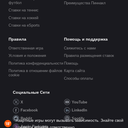
футбол
Преимущества Пиннакл
Ставки на теннис
Ставки на хоккей
Ставки на eSports
Правила
Помощь и поддержка
Ответственная игра
Свяжитесь с нами
Условия и положения
Правила размещения ставок
Политика конфиденциальности
Помощь
Политика в отношении файлов
Карта сайта
cookie
Способы оплаты
Социальные Сети
X
YouTube
Facebook
LinkedIn
Reddit
Spotify
Азартные игры могут вызывать зависимость. Знайте свой
Apple Podcasts
предел и играйте ответственно.