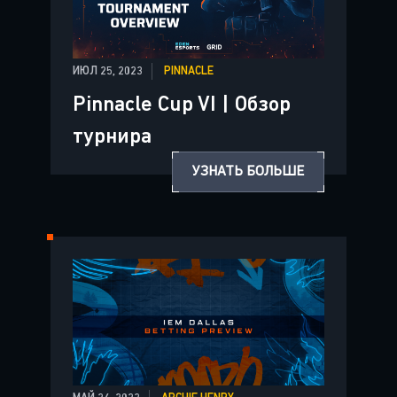
ИЮЛ 25, 2023
PINNACLE
Pinnacle Cup VI | Обзор
турнира
УЗНАТЬ БОЛЬШЕ