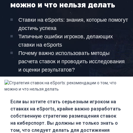
можно и что нельзя делать
Ставки на eSports: знания, которые помогут
достичь успеха
Типичные ошибки игроков, делающих
ставки на eSports
Почему важно использовать методы
расчета ставок и проводить исследования
и оценки результатов?
Если вы хотите стать серьезным игроком на
ставках на eSports, крайне важно разработать
собственную стратегию размещения ставок
на киберспорт. Вы должны не только знать о
том, что следует делать для достижения