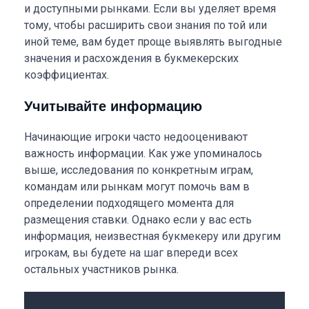
и доступными рынками. Если вы уделяет время
тому, чтобы расширить свои знания по той или
иной теме, вам будет проще выявлять выгодные
значения и расхождения в букмекерских
коэффициентах.
Учитывайте информацию
Начинающие игроки часто недооценивают
важность информации. Как уже упоминалось
выше, исследования по конкретным играм,
командам или рынкам могут помочь вам в
определении подходящего момента для
размещения ставки. Однако если у вас есть
информация, неизвестная букмекеру или другим
игрокам, вы будете на шаг впереди всех
остальных участников рынка.