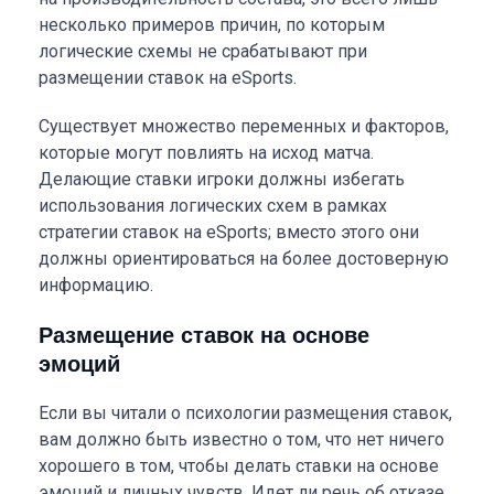
несколько примеров причин, по которым
логические схемы не срабатывают при
размещении ставок на eSports.
Существует множество переменных и факторов,
которые могут повлиять на исход матча.
Делающие ставки игроки должны избегать
использования логических схем в рамках
стратегии ставок на eSports; вместо этого они
должны ориентироваться на более достоверную
информацию.
Размещение ставок на основе
эмоций
Если вы читали о психологии размещения ставок,
вам должно быть известно о том, что нет ничего
хорошего в том, чтобы делать ставки на основе
эмоций и личных чувств. Идет ли речь об отказе