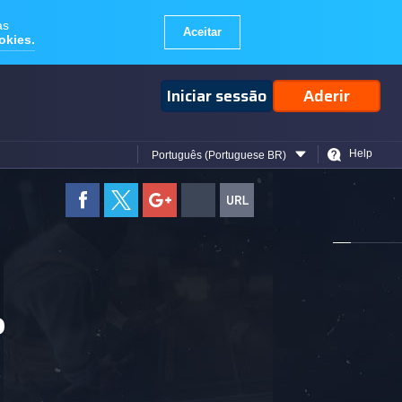
Iniciar sessão
Aderir
Help
Português (Portuguese BR)
o