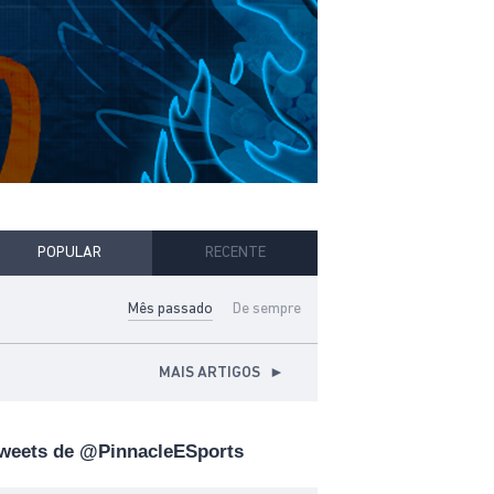
POPULAR
RECENTE
Mês passado
De sempre
MAIS ARTIGOS
►
weets de @PinnacleESports