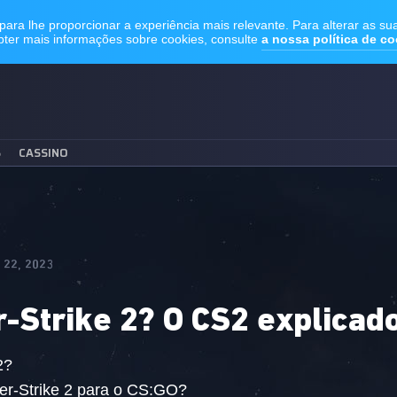
S
CASSINO
 22, 2023
r-Strike 2? O CS2 explicad
2?
er-Strike 2 para o CS:GO?