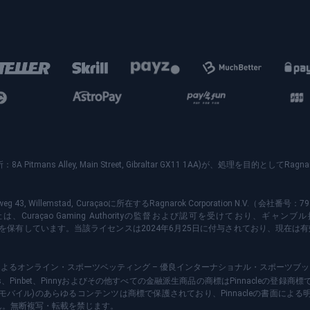
 (住所：8A Pitmans Alley, Main Street, Gibraltar GX11 1AA)が、処理を目的としてRagna
erijweg 43, Willemstad, Curaçaoに所在するRagnarok Corporation N.V.（
Curaçao Gaming Authorityの監督および認可を受けており、ギャ
0084）を保有しています。当該ライセンスは2024年6月25日に付与されており、現在は有効
ーによるオンライン・スポーツベッティング – 優良インターナショナル・スポーツブック © 200
le Sports、Pinbet、Pinnyおよびその他すべての金融派生商品の商標はPinnacleの
モバイル)のあらゆるコンテンツは商標で保護されており、Pinnacleの書面によ
ん。無断複写・転載を禁じます。