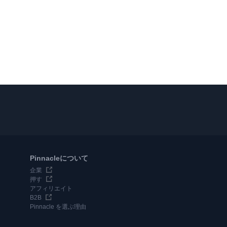
Pinnacleについて
企業
押す
アフィリエイト
B2B
Pinnacle を選ぶ理由