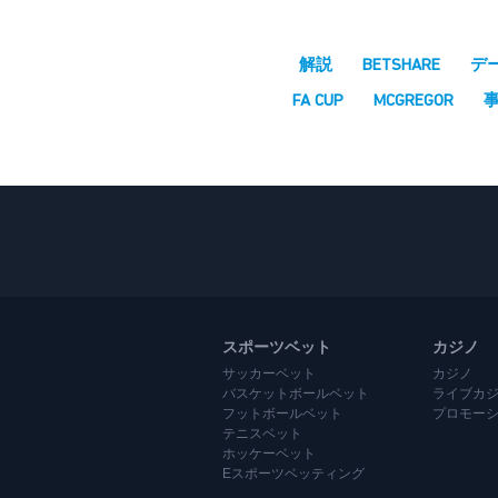
解説
BETSHARE
デ
FA CUP
MCGREGOR
スポーツベット
カジノ
サッカーベット
カジノ
バスケットボールベット
ライブカ
フットボールベット
プロモー
テニスベット
ホッケーベット
Eスポーツベッティング