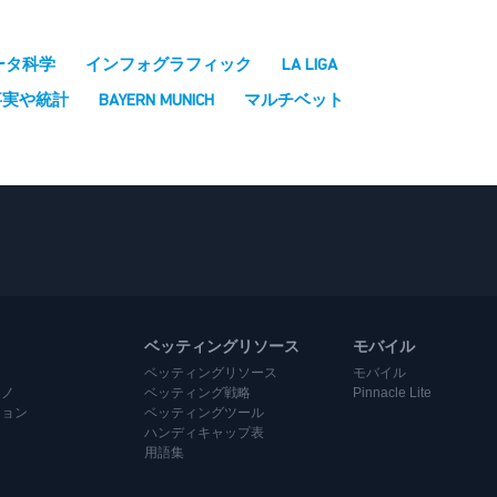
ータ科学
インフォグラフィック
LA LIGA
事実や統計
BAYERN MUNICH
マルチベット
ベッティングリソース
モバイル
ベッティングリソース
モバイル
ジノ
ベッティング戦略
Pinnacle Lite
ション
ベッティングツール
ハンディキャップ表
用語集