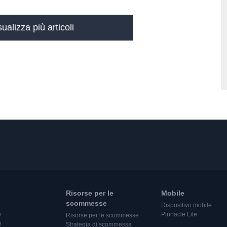
sualizza più articoli
Risorse per le
Mobile
scommesse
Dispositivo mobile
e
Pinnacle Lite
Risorse per le scommesse
i
Strategia di scommessa