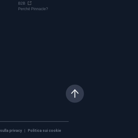
B2B
Perché Pinnacle?
sulla privacy
|
Politica sui cookie