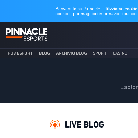
HUB ESPORT
BLOG
ARCHIVIO BLOG
SPORT
CASINÒ
Esplor
LIVE BLOG