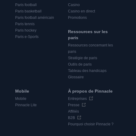
Paris football
Casino
Paris basketball
Casino en direct
Paris football américain
Promotions
Paris tennis
Paris hockey
Ressources sur les
Paris e-Sports
paris
Ressources concernant les
paris
Stratégie de paris
Outils de paris
Tableau des handicaps
Glossaire
Mobile
À propos de Pinnacle
Mobile
Entreprises
Pinnacle Lite
Presse
Affiliés
B2B
Pourquoi choisir Pinnacle ?