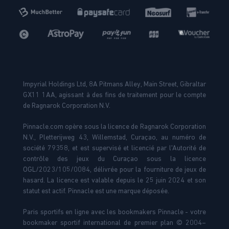
Impyrial Holdings Ltd, 8A Pitmans Alley, Main Street, Gibraltar
GX11 1AA, agissant à des fins de traitement pour le compte
de Ragnarok Corporation N.V.
Pinnacle.com opère sous la licence de Ragnarok Corporation
N.V., Pletterijweg 43, Willemstad, Curaçao, au numéro de
société 79358, et est supervisé et licencié par l'Autorité de
contrôle des jeux du Curaçao sous la licence
OGL/2023/105/0084, délivrée pour la fourniture de jeux de
hasard. La licence est valable depuis le 25 juin 2024 et son
statut est actif. Pinnacle est une marque déposée.
Paris sportifs en ligne avec les bookmakers Pinnacle - votre
bookmaker sportif international de premier plan © 2004–