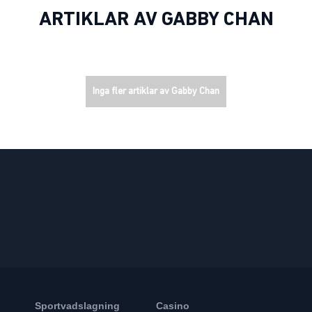
ARTIKLAR AV GABBY CHAN
Inga fler artiklar av Gabby Chan
Sportvadslagning
Casino