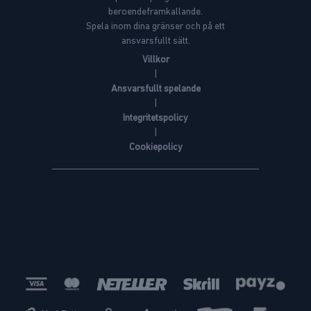
beroendeframkallande.
Spela inom dina gränser och på ett
ansvarsfullt sätt.
Villkor
|
Ansvarsfullt spelande
|
Integritetspolicy
|
Cookiepolicy