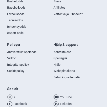
Basketodds
Press
Basebollodds
Affiliates
Fotbollsodds
Varför välja Pinnacle?
Tennisodds
Ishockeyodds
eSport-odds
Policyer
Hjälp & support
Ansvarsfullt spelande
Kontakta oss
Villkor
Spelregler
Integritetspolicy
Hjälp
Cookiepolicy
Webbplatskarta
Betalningsalternativ
Socialt
X
YouTube
Facebook
LinkedIn