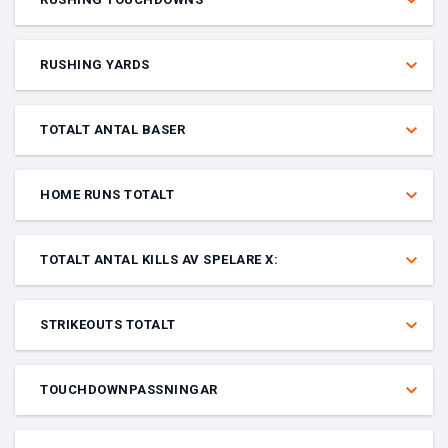
om spelaren deltar i matchen.
Ett spel på huruvida en namngiven spelare kommer att stå för över
eller under ett visst antal rushing touchdowns i en match. Spelet
RUSHING YARDS
gäller bara om spelaren deltar i matchen.
Ett spel på huruvida en namngiven spelare kommer att stå för över
eller under ett visst antal rushing yards i en match. Spelet gäller bara
TOTALT ANTAL BASER
om spelaren deltar i matchen.
Ett spel på huruvida en namngiven spelare kommer att stå för över
eller under ett visst antal baser i en match. Spelet gäller bara om
HOME RUNS TOTALT
spelaren deltar i matchen.
Ett spel på huruvida en namngiven spelare kommer att stå för över
eller under ett visst antal home runs i en match. Spelet gäller bara om
TOTALT ANTAL KILLS AV SPELARE X:
spelaren deltar i matchen.
Ett spel på det totala antalet kills en viss spelare står för i en match.
Du kan spela på över eller under den angivna totalsiffran.
STRIKEOUTS TOTALT
Ett spel på huruvida en namngiven spelare kommer att göra över eller
under ett visst antal strikeouts i en match. Spelet gäller bara om
TOUCHDOWNPASSNINGAR
spelaren deltar i matchen.
Ett spel på huruvida en namngiven spelare kommer att stå för över
eller under ett visst antal touchdownpassningar i en match. Spelet