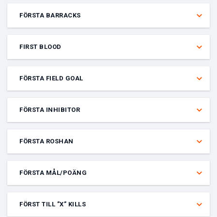
Ett spel på vilket lag som först kommer att döda en baron.
FÖRSTA BARRACKS
Ett spel på vilket lag som först kommer att förstöra det andra lagets
barracks.
FIRST BLOOD
Ett spel på vilket lag som kommer att få ”first blood”.
FÖRSTA FIELD GOAL
Ett spel på vilket lag som kommer att göra första field goal i en viss
match.
FÖRSTA INHIBITOR
Ett spel på vilket lag som först kommer att förstöra det andra lagets
inhibitor.
FÖRSTA ROSHAN
Ett spel på vilket lag som först kommer att döda Roshan.
FÖRSTA MÅL/POÄNG
Ett spel på vilket lag som kommer att göra det första målet eller
poängen i en match.
FÖRST TILL ”X” KILLS