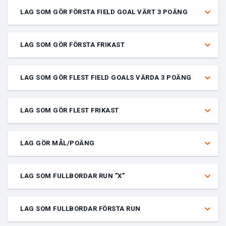
nuvarande driven att resultera i en touchdown?
LAG SOM GÖR FÖRSTA FIELD GOAL VÄRT 3 POÄNG
Ett spel på vilket lag som kommer att göra första field goal värt 3
poäng i en viss match.
LAG SOM GÖR FÖRSTA FRIKAST
Ett spel på vilket lag som kommer att göra det första frikastet i en
viss match.
LAG SOM GÖR FLEST FIELD GOALS VÄRDA 3 POÄNG
Ett spel på vilket lag som kommer att göra flest field goals värda 3
poäng i en viss match.
LAG SOM GÖR FLEST FRIKAST
Ett spel på vilket lag som kommer att göra flest frikast i en viss
match.
LAG GÖR MÅL/POÄNG
Ett spel på huruvida ett visst lag kommer att göra mål/poäng i en
match.
LAG SOM FULLBORDAR RUN ”X”
Ett spel på vilket lag som kommer att fullborda en viss run.
LAG SOM FULLBORDAR FÖRSTA RUN