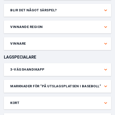
253,64 
Ett spel på huruvida det kommer att bli någon hole-in-one i en
kunden
golfturnering.
BLIR DET NÅGOT SÄRSPEL?
Amerikanska
Insatsökn
Val
Decimalodds
Utfall
Ett spel på huruvida det blir något särspel i en golfturnering.
odds
10 $
Los Angeles
VINNANDE REGION
200
3,000
Annullerat
10
Dodgers -1,5 runs
Green Bay Packers-
Ett spel på vilken region turneringens vinnare kommer från.
110
2,100
Vinst
10*2,1=
seger
VINNARE
Arsenal/Manchester
United under 2,25
-120
1,830
Vinst
21*1,83=3
Ett spel på vinnaren av en tävling, liga eller turnering. Till exempel ett
mål
LAGSPECIALARE
spel på vinnaren av Australian Open eller UEFA Champions League.
Barcelona -0,25 mål
120
2,200
Vinst
38,43*2,2=
Utbetalning till
84,45 
3-VÄGSHANDIKAPP
kunden
Ett 1X2-format med ett handikapp. Ett spel på oavgjort ger vinst när
Amerikanska
Insatsökn
Val
Decimalodds
Utfall
laget som är favorit vinner med exakt så mycket som handikappet
odds
10 $
MARKNADER FÖR ”PÅ UTSLAGSPLATSEN I BASEBOLL”
motsvarar. Spel på favoriten ger vinst när favoriten vinner med mer
Los Angeles
än handikappet motsvarar. Spel på underdogen ger vinst när
200
3,000
Vinst
10*3=3
Ett spel på vad som händer nästa gång respektive slagman går fram
Dodgers -1,5 runs
favoriten vinner med mindre än handikappet motsvarar eller när
till utslagsplatsen i en basebollmatch.
Green Bay Packers-
underdogen vinner.
KORT
110
2,100
Vinst
30*2,1=
seger
Hälften
Spel på bestraffning av lag i en match. Dessa spel kan gälla