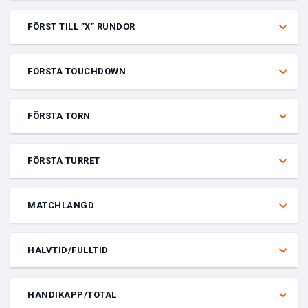
Ett spel på vilket lag som blir först med att nå det angivna antalet
kills på poängtavlan i spelet.
FÖRST TILL ”X” RUNDOR
Ett spel på vilket lag som blir först med att vinna det angivna antalet
rundor.
FÖRSTA TOUCHDOWN
Ett spel på vilket lag som kommer att göra första touchdown i en viss
match.
FÖRSTA TORN
Ett spel på vilket lag som först kommer att förstöra ett av det andra
lagets torn.
FÖRSTA TURRET
Ett spel på vilket lag som först kommer att förstöra det andra lagets
turret.
MATCHLÄNGD
Ett spel på huruvida ett spel kommer att pågå längre eller kortare än
ett visst antal minuter.
HALVTID/FULLTID
Ett spel på vilket lag som kommer att leda matchen vid halvtid
respektive fulltid. Spelet ger bara vinst om båda utfallen stämmer.
HANDIKAPP/TOTAL