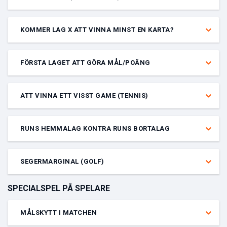
Ett spel på huruvida antalet kills i en viss match kommer att vara en
udda eller jämn siffra. 0 räknas som en jämn siffra.
KOMMER LAG X ATT VINNA MINST EN KARTA?
Ett spel på huruvida ett visst lag kommer att vinna minst en karta i en
viss match.
FÖRSTA LAGET ATT GÖRA MÅL/POÄNG
Ett spel på vilket lag som kommer att göra det första målet eller
poängen i en viss match.
ATT VINNA ETT VISST GAME (TENNIS)
Ett spel på vilken spelare som vinner nästa game i ett visst set. Till
exempel vinnaren av ”game 3 i set 1”.
RUNS HEMMALAG KONTRA RUNS BORTALAG
Det sammanlagda resultatet av alla home runs kontra alla away runs
i en liga under en viss dag. Det kan röra sig om ett handikapp,
SEGERMARGINAL (GOLF)
moneyline, total eller lagtotal.
Ett spel på exakt hur stor segermarginalen blir räknat i antal slag.
SPECIALSPEL PÅ SPELARE
MÅLSKYTT I MATCHEN