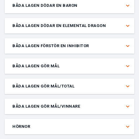
Arsenal/Manchester
vinst,
handikapp, moneyline eller totalspel och rättas enligt antalet
((63/2)*1,
BÅDA LAGEN DÖDAR EN BARON
United under 2,25
-120
1,830
hälften
utdelade kort. I fotboll är ett gult kort värt en poäng medan ett rött är
(63/2)=89
mål
pengarna
värt två.
Ett spel på huruvida båda lagen kommer att döda en baron.
tillbaka
Barcelona -0,25 mål
120
2,200
Vinst
89,145*2,2=
BÅDA LAGEN DÖDAR EN ELEMENTAL DRAGON
Utbetalning till
196,12 
Ett spel på huruvida båda lagen kommer att döda en elemental
kunden
dragon.
BÅDA LAGEN FÖRSTÖR EN INHIBITOR
Amerikanska
Insatsökni
Val
Decimalodds
Utfall
odds
10 $
Ett spel på huruvida båda lagen kommer att förstöra en inhibitor.
Los Angeles
200
3,000
Vinst
10*3=3
BÅDA LAGEN GÖR MÅL
Dodgers -1,5 runs
Green Bay Packers-
Ett spel på huruvida båda lagen kommer att göra minst ett mål var i
110
2,100
Vinst
30*2,1=6
seger
en match.
BÅDA LAGEN GÖR MÅL/TOTAL
Hälften
förlust,
Ett spel som kombinerar två val: huruvida båda lagen gör mål
och
hur
Barcelona -0,25 mål
120
2,200
hälften
63-(63/2)=
många mål eller poäng som kommer att göras totalt i matchen.
pengarna
BÅDA LAGEN GÖR MÅL/VINNARE
Spelet ger bara vinst om båda utfallen stämmer.
tillbaka
Arsenal/Manchester
Ett spel som kombinerar två val: huruvida båda lagen gör mål
och
United under 2,25
-120
1,830
Vinst
31,5*1,83=5
vilket lag som vinner matchen. Spelet ger bara vinst om båda utfallen
HÖRNOR
mål
stämmer.
Utbetalning till
57,65 $
Spel på hur många hörnor en match kommer att innehålla. Dessa