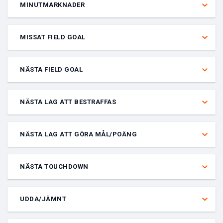
MINUTMARKNADER
cupen.
Ett spel som bara räknas inom en specificerad tidsram under en viss
match. Dessa spel kan gälla handikapp, moneyline eller totalt antal
MISSAT FIELD GOAL
mål. Till exempel kan du spela på att det ska bli över 0,5 mål i en viss
match inom tidsramen 15:00–29:59.
Ett spel på huruvida något av lagen kommer att missa ett field goal-
försök i en viss match.
NÄSTA FIELD GOAL
Ett spel på vilket lag som kommer att göra nästa field goal i en viss
match.
NÄSTA LAG ATT BESTRAFFAS
Ett spel på vilket lag som får en av sina spelare bestraffade nästa
gång. Straffet är antingen matchstraff eller utvisning i två eller fem
NÄSTA LAG ATT GÖRA MÅL/POÄNG
minuter.
Ett spel på vilket lag som kommer att göra nästa mål eller poäng i en
viss match.
NÄSTA TOUCHDOWN
Ett spel på vilket lag som kommer att göra nästa touchdown i en viss
match.
UDDA/JÄMNT
Ett spel på huruvida slutresultatet för en viss match (eller lag)