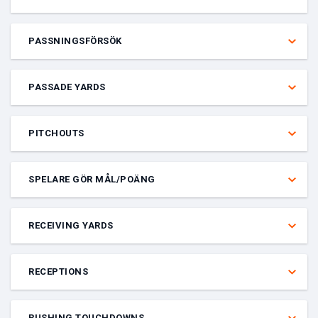
Spelet gäller bara om spelaren startar matchen.
Ett spel på huruvida en namngiven spelare kommer att stå för över
eller under ett visst antal bolltapp i en match. Spelet gäller bara om
PASSNINGSFÖRSÖK
spelaren startar matchen.
Ett spel på huruvida en namngiven spelare kommer att stå för över
eller under ett visst antal passningsförsök i en match. Spelet gäller
PASSADE YARDS
bara om spelaren deltar i matchen.
Ett spel på huruvida en namngiven spelare kommer att stå för över
eller under ett visst antal passing yards i en match. Spelet gäller bara
PITCHOUTS
om spelaren deltar i matchen.
Ett spel på huruvida en namngiven spelare kommer att stå för över
eller under ett visst antal pitchouts i en match. Spelet gäller bara om
SPELARE GÖR MÅL/POÄNG
spelaren deltar i matchen.
Ett spel på huruvida en viss spelare kommer att göra mål. Spelet
gäller bara om spelaren startar matchen.
RECEIVING YARDS
Ett spel på huruvida en namngiven spelare kommer att stå för över
eller under ett visst antal receiving yards i en match. Spelet gäller
RECEPTIONS
bara om spelaren deltar i matchen.
Ett spel på huruvida en namngiven spelare kommer att göra över eller
under ett visst antal pass receptions i en match. Spelet gäller bara
RUSHING TOUCHDOWNS