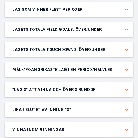
Ett spel på vilket lag som kommer att fullborda första run.
LAG SOM VINNER FLEST PERIODER
Ett spel på vilket lag som kommer att vinna flest perioder i en viss
match.
LAGETS TOTALA FIELD GOALS: ÖVER/UNDER
Ett spel på huruvida ett lag kommer att göra över eller under ett visst
antal field goals i en match.
LAGETS TOTALA TOUCHDOWNS: ÖVER/UNDER
Ett spel på huruvida ett lag kommer att göra över eller under ett visst
antal touchdowns i en match.
MÅL-/POÄNGRIKASTE LAG I EN PERIOD/HALVLEK
Ett spel på vilket lag som kommer att göra flest mål eller poäng i en
period/halvlek. Sporten i fråga avgör om det gäller en period eller
”LAG X” ATT VINNA OCH ÖVER X RUNDOR
halvlek. I till exempel basket är det perioder som gäller men i fotboll
är det halvlekar.
Ett spel på huruvida det angivna laget vinner en match och matchen
överstiger ett visst antal rundor.
LIKA I SLUTET AV INNING ”X”
Ett spel på huruvida det kommer att stå lika i en match i slutet av en
viss inning.
VINNA INOM 9 INNINGAR