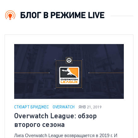
БЛОГ В РЕЖИМЕ LIVE
СТЮАРТ БРИДЖЕС
OVERWATCH
ЯНВ 21, 2019
Overwatch League: обзор
второго сезона
Лига Overwatch League возвращается в 2019 г. И