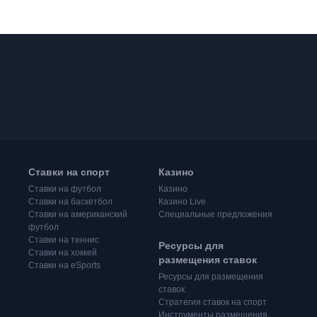
Ставки на спорт
Казино
Ставки на футбол
Казино
Ставки на баскетбол
Казино Live
Ставки на американский
Специальные предложения
футбол
Ставки на теннис
Ресурсы для
Ставки на хоккей
размещения ставок
Ставки на eSports
Ресурсы для размещения
ставок
Стратегия ставок на спорт
Инструменты размещения