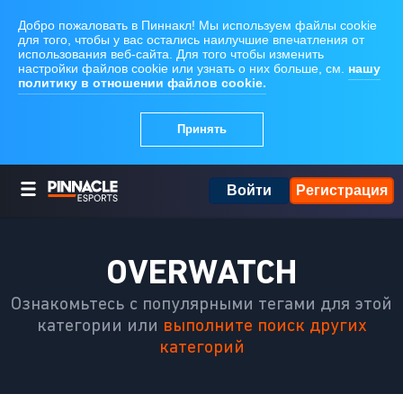
Войти
Регистрация
OVERWATCH
Ознакомьтесь с популярными тегами для этой
категории или
выполните поиск других
категорий