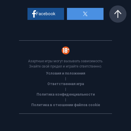
Facebook
Азартные игры могут вызывать зависимость.
Знайте свой предел и играйте ответственно.
Условия и положения
|
Ответственная игра
|
Политика конфиденциальности
|
Политика в отношении файлов cookie