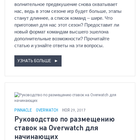
волнительное предвкушение снова охватывает
нас, ведь в этом сезоне игр будет больше, этапы
станут длиннее, а список команд – шире. Что
приготовил для нас этот сезон? Предоставит ли
новый формат командам высшего эшелона
дополнительные возможности? Прочитайте
статью и узнайте ответы на эти вопросы.
УЗНАТЬ БОЛЬШЕ
►
PINNACLE
OVERWATCH
НОЯ 29, 2017
Руководство по размещению
ставок на Overwatch для
начинающих