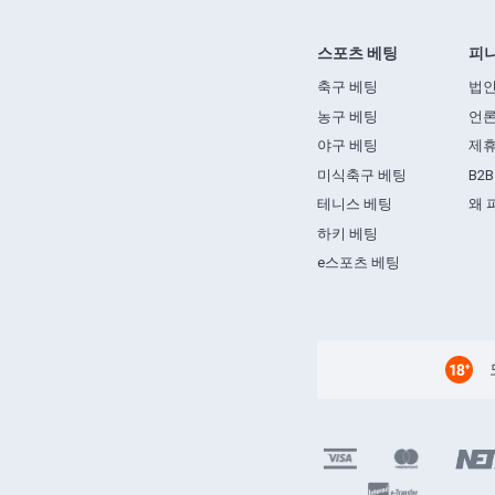
스포츠 베팅
피
축구 베팅
법
농구 베팅
언
야구 베팅
제
미식축구 베팅
B2B
테니스 베팅
왜 
하키 베팅
e스포츠 베팅