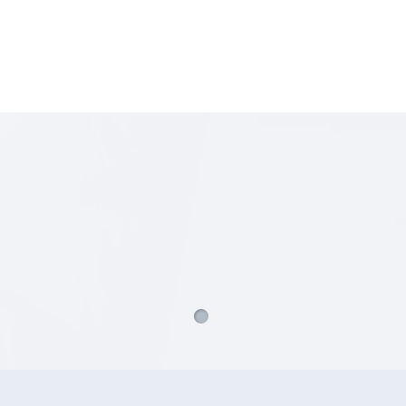
넘볼
베팅에서 장기
Pinnacle
고의 기회를 제
베팅 거래소보
Pinnacle
면에 적용된다
고객이 최고의