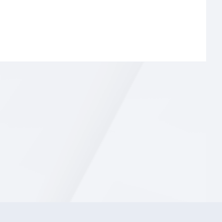
 수 없는 가치
적 성공에 가치는 핵심적인 요소이며
에서는 베팅 시장에서 가치를 찾을 수 있는 최
공합니다. Pinnacle은 다른 북메이커 및
다 나은 가치를 제시합니다.
은 베팅하는 배당률뿐만 아니라 베팅의 모든 측
는 사실을 알고 있습니다. 따라서 당사의
 수익을 보장받을 수 있도록 모든 사용 가