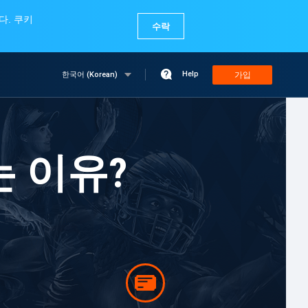
Help
가입
한국어 (Korean)
는 이유?