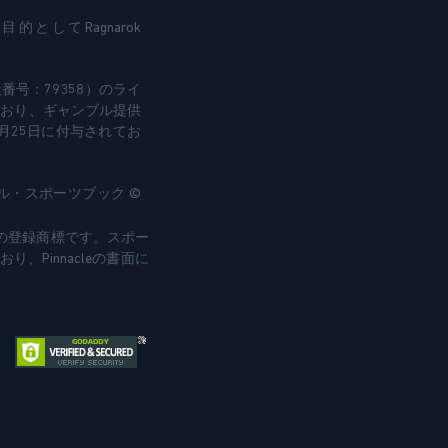
)が、処理を目的としてRagnarok
N.V.（会社番号：79358）のライ
受けており、ギャンブル提供
6月25日に付与されてお
ナル・スポーツブック ©
nacleの登録商標です。スポー
Pinnacleの書面に