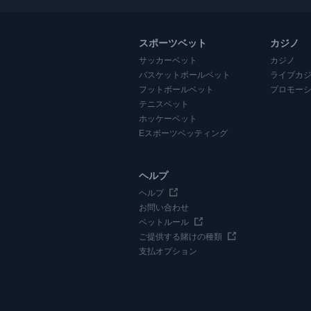
スポーツベット
カジノ
サッカーベット
カジノ
バスケットボールベット
ライブカ
フットボールベット
プロモー
テニスベット
ホッケーベット
Eスポーツベッティング
ヘルプ
ヘルプ
お問い合わせ
ベットルール
ご提供する賭けの種類
支払オプション