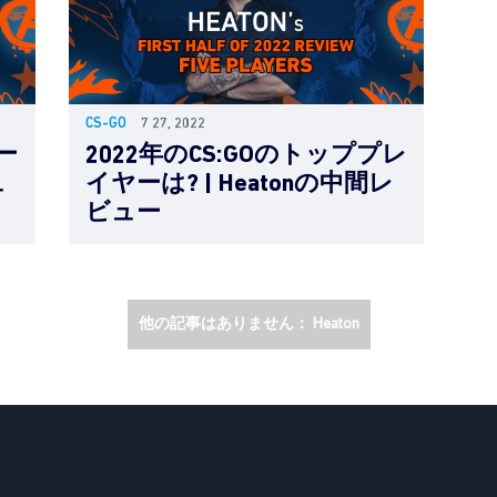
CS-GO
7 27, 2022
ー
2022年のCS:GOのトッププレ
ュ
イヤーは? | Heatonの中間レ
ビュー
他の記事はありません： Heaton