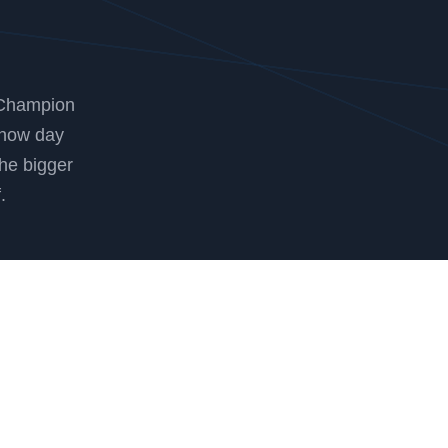
 Champion
 now day
he bigger
.