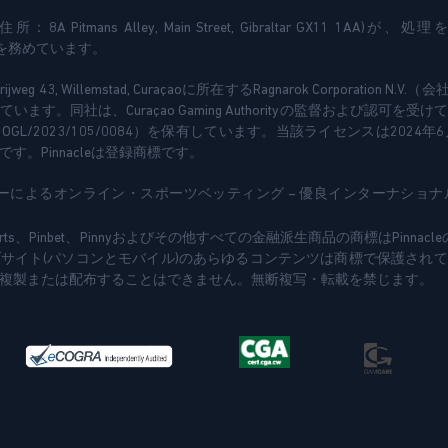
Ltd (住所：8A Pitmans Alley, Main Street, Gibraltar GX11 1AA
Vの代理を務めています。
terijweg 43, Willemstad, Curaçaoに所在するRagnarok Corporation 
ます。同社は、Curaçao Gaming Authorityの監督および認可を
GL/2023/105/0084）を保有しています。当該ライセンスは2024年
す。Pinnacleは登録商標です。
メーカーによるオンライン・スポーツベッティング – 優良インターナショ
cle Sports、Pinbet、Pinnyおよびその他すべての金融派生商品の商標はPin
イト(パソコンとモバイル)のあらゆるコンテンツは商標で保護されており、
複製または配布することはできません。無断複写・転載を禁じます。