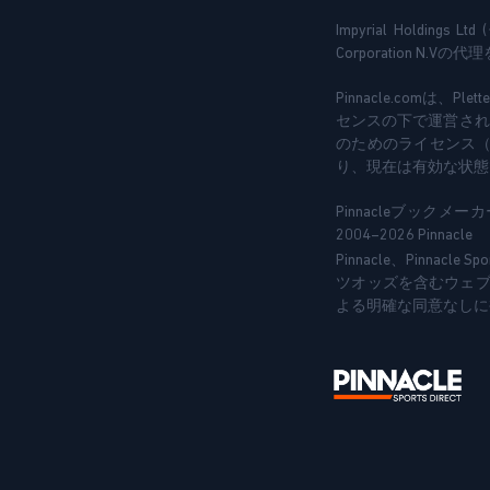
Impyrial Holdings 
Corporation N.
Pinnacle.comは、Plet
センスの下で運営されてい
のためのライセンス（O
り、現在は有効な状態で
Pinnacleブック
2004–2026 Pinnacle
Pinnacle、Pinna
ツオッズを含むウェブサ
よる明確な同意なしに