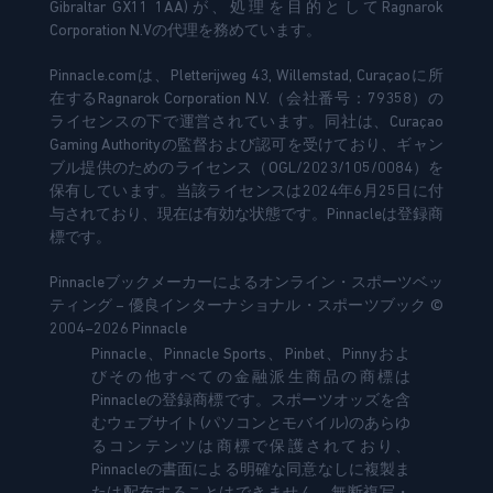
Gibraltar GX11 1AA)が、処理を目的としてRagnarok
Corporation N.Vの代理を務めています。
Pinnacle.comは、Pletterijweg 43, Willemstad, Curaçaoに所
在するRagnarok Corporation N.V.（会社番号：79358）の
ライセンスの下で運営されています。同社は、Curaçao
Gaming Authorityの監督および認可を受けており、ギャン
ブル提供のためのライセンス（OGL/2023/105/0084）を
保有しています。当該ライセンスは2024年6月25日に付
与されており、現在は有効な状態です。Pinnacleは登録商
標です。
Pinnacleブックメーカーによるオンライン・スポーツベッ
ティング – 優良インターナショナル・スポーツブック ©
2004–2026 Pinnacle
Pinnacle、Pinnacle Sports、Pinbet、Pinnyおよ
びその他すべての金融派生商品の商標は
Pinnacleの登録商標です。スポーツオッズを含
むウェブサイト(パソコンとモバイル)のあらゆ
るコンテンツは商標で保護されており、
Pinnacleの書面による明確な同意なしに複製ま