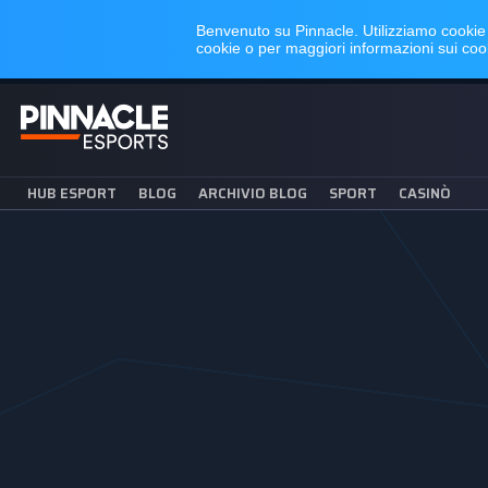
HUB ESPORT
BLOG
ARCHIVIO BLOG
SPORT
CASINÒ