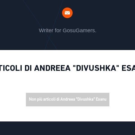
Writer for GosuGamers.
TICOLI DI ANDREEA "DIVUSHKA" ES
Non più articoli di Andreea "Divushka" Esanu