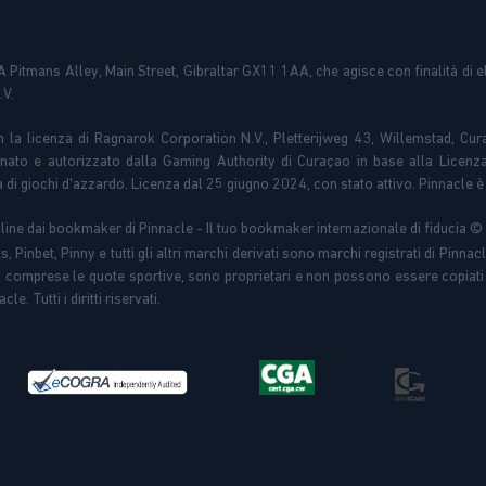
A Pitmans Alley, Main Street, Gibraltar GX11 1AA, che agisce con finalità di 
.V.
 la licenza di Ragnarok Corporation N.V., Pletterijweg 43, Willemstad, Cur
nato e autorizzato dalla Gaming Authority di Curaçao in base alla Lic
ra di giochi d'azzardo. Licenza dal 25 giugno 2024, con stato attivo. Pinnacle è
ne dai bookmaker di Pinnacle - Il tuo bookmaker internazionale di fiducia 
 Pinbet, Pinny e tutti gli altri marchi derivati sono marchi registrati di Pinnacle
 comprese le quote sportive, sono proprietari e non possono essere copiati o
e. Tutti i diritti riservati.